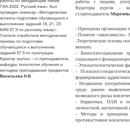
работы по западающим темам
работы с лицами, упот
ГИА-2022. Русский язык» был
Кураторы курсов – за
проведен семинар «Методические
ст.преподаватель
Моргоев
аспекты подготовки обучающихся к
выполнению заданий 16, 21, 23
- Принципы организации п
КИМ ЕГЭ по русскому языку».
Учителя отработали методические
- Понятие «зависимость».
приемы по подготовке
-Теоретические основы по
обучающихся к выполнению
мнении.
заданий ЕГЭ по пунктуации.
- Биопсихосоциальная п
Куратор группы – ст.преподаватель
социального функциониро
кафедры технологии обучения и
- Этиопатогенетические ф
методики преподавания предметов
- Психолого-педагогичес
Васильева Н.В
.
формированию аддиктивно
- Незаконное употреблен
среде: раннее выявлен
возможного риска вовлечен
- Наркотики, ПАВ и пос
личностной, когнитивной и
- Методы и принципы к
противостояние вовлечен