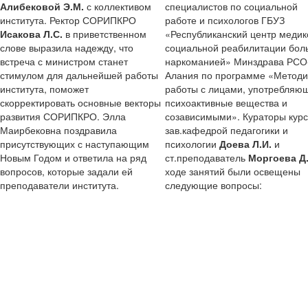
Алибековой Э.М.
с коллективом
специалистов по социальной
института. Ректор СОРИПКРО
работе и психологов ГБУЗ
Исакова Л.С.
в приветственном
«Республиканский центр медик
слове выразила надежду, что
социальной реабилитации бол
встреча с министром станет
наркоманией» Минздрава РСО
стимулом для дальнейшей работы
Алания по программе «Методи
института, поможет
работы с лицами, употребляю
скорректировать основные векторы
психоактивные вещества и
развития СОРИПКРО. Элла
созависимыми». Кураторы курс
Маирбековна поздравила
зав.кафедрой педагогики и
присутствующих с наступающим
психологии
Доева Л.И.
и
Новым Годом и ответила на ряд
ст.преподаватель
Моргоева Д
вопросов, которые задали ей
ходе занятий были освещены
преподаватели института.
следующие вопросы: