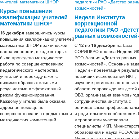
Курсы повышения
квалификации учителей
Неделя Института
математики ШНОР
коррекционной
педагогики РАО «Детс
16 декабря
завершились курсы
равных возможностей
повышения квалификации учителей
математики ШНОР практической
С
12
по
16 декабря
на базе
направленности, в ходе которых
СОРИПКРО прошла Неделя ИК
была проведена методическая
РСО-Алания «Детство равных
работа по совершенствованию
возможностей». Основные зад
педагогического мастерства
Недели - презентация результа
учителей и переходу школ с
новейших исследований ИКП,
низкими образовательными
изучение регионального опыта
результатами в эффективный
области сопровождения детей 
режим функционирования.
ОВЗ, организация взаимовыгод
Каждому учителю была оказана
сотрудничества института с
адресная помощь по
региональным профессионал
совершенствованию предметных и
и родительским сообществом. 
методических компетенций.
мероприятии участвовали
специалисты ИКП, Министерст
образования и науки РСО-Алан
Министерства труда и социаль