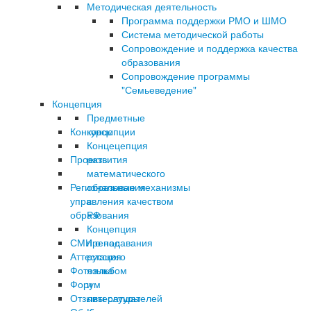
Методическая деятельность
Программа поддержки РМО и ШМО
Система методической работы
Сопровождение и поддержка качества
образования
Сопровождение программы
"Семьеведение"
Концепция
Предметные
Конкурсы
концепции
Концецепция
Проекты
развития
математического
Региональные механизмы
образования
управления качеством
в
образования
РФ
Концепция
СМИ о нас
преподавания
Аттестация
русского
Фотоальбом
языка
Форум
и
Отзывы слушателей
литературы