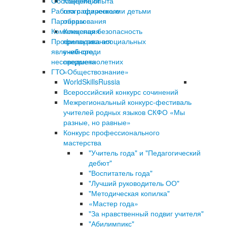
Обобщение опыта
Концепция
Работа с одаренными детьми
географического
Партнеры
образования
Комплексная безопасность
Концепция
Профилактика асоциальных
преподавания
явлений среди
учебного
несовершеннолетних
предмета
ГТО
«Обществознание»
WorldSkillsRussia
Всероссийский конкурс сочинений
Межрегиональный конкурс-фестиваль
учителей родных языков СКФО «Мы
разные, но равные»
Конкурс профессионального
мастерства
"Учитель года" и "Педагогический
дебют"
"Воспитатель года"
"Лучший руководитель ОО"
"Методическая копилка"
«Мастер года»
"За нравственный подвиг учителя"
"Абилимпикс"