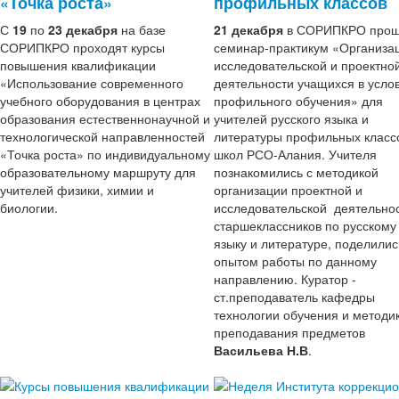
«Точка роста»
профильных классов
С
19
по
23 декабря
на базе
21 декабря
в СОРИПКРО про
СОРИПКРО проходят курсы
семинар-практикум «Организа
повышения квалификации
исследовательской и проектно
«Использование современного
деятельности учащихся в усло
учебного оборудования в центрах
профильного обучения» для
образования естественнонаучной и
учителей русского языка и
технологической направленностей
литературы профильных класс
«Точка роста» по индивидуальному
школ РСО-Алания. Учителя
образовательному маршруту для
познакомились с методикой
учителей физики, химии и
организации проектной и
биологии.
исследовательской деятельно
старшеклассников по русскому
языку и литературе, поделилис
опытом работы по данному
направлению. Куратор -
ст.преподаватель кафедры
технологии обучения и методи
преподавания предметов
Васильева Н.В
.