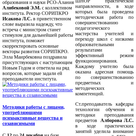
ШНОР
практической
образования и науки РСО-Алания
направленности, в ходе
Алибековой Э.М.
с коллективом
которых была проведена
института. Ректор СОРИПКРО
методическая работа по
Исакова Л.С.
в приветственном
совершенствованию
слове выразила надежду, что
педагогического
встреча с министром станет
мастерства учителей и
стимулом для дальнейшей работы
переходу школ с низкими
института, поможет
образовательными
скорректировать основные
результатами в
векторы развития СОРИПКРО.
эффективный режим
Элла Маирбековна поздравила
функционирования.
присутствующих с наступающим
Каждому учителю была
Новым Годом и ответила на ряд
оказана адресная помощь
вопросов, которые задали ей
по совершенствованию
преподаватели института.
предметных и
методических
компетенций.
С
т.преподаватель кафедры
Методики работы с лицами,
технологии обучения и
употребляющими
методики преподавания
психоактивные вещества и
предметов
Алборова Л.С.
созависимыми
в ходе практических
занятий
уделила внимание
С
12
по
24 декабря
на базе