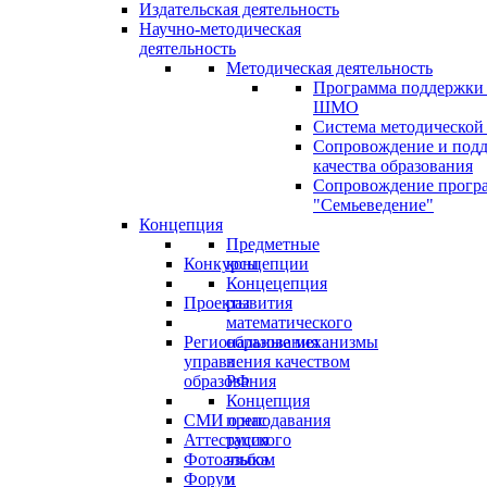
Издательская деятельность
Научно-методическая
деятельность
Методическая деятельность
Программа поддержки
ШМО
Система методической
Сопровождение и под
качества образования
Сопровождение прогр
"Семьеведение"
Концепция
Предметные
Конкурсы
концепции
Концецепция
Проекты
развития
математического
Региональные механизмы
образования
управления качеством
в
образования
РФ
Концепция
СМИ о нас
преподавания
Аттестация
русского
Фотоальбом
языка
Форум
и