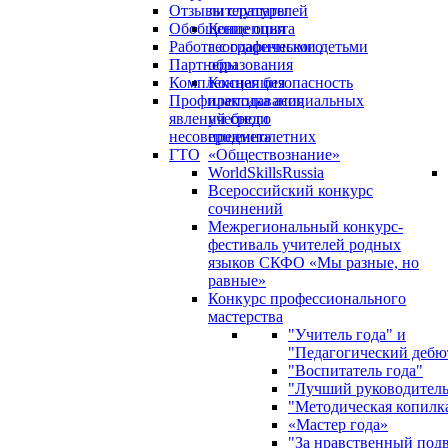
Отзывы слушателей
литературы
Обобщение опыта
Концепция
Работа с одаренными детьми
географического
Партнеры
образования
Комплексная безопасность
Концепция
Профилактика асоциальных
преподавания
явлений среди
учебного
несовершеннолетних
предмета
ГТО
«Обществознание»
WorldSkillsRussia
Всероссийский конкурс
сочинений
Межрегиональный конкурс-
фестиваль учителей родных
языков СКФО «Мы разные, но
равные»
Конкурс профессионального
мастерства
"Учитель года" и
"Педагогический дебю
"Воспитатель года"
"Лучший руководител
"Методическая копилк
«Мастер года»
"За нравственный под