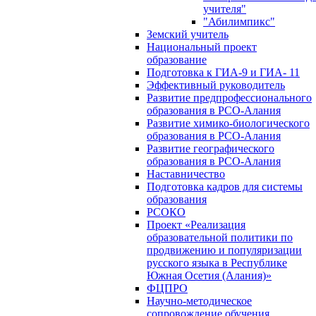
учителя"
"Абилимпикс"
Земский учитель
Национальный проект
образование
Подготовка к ГИА-9 и ГИА- 11
Эффективный руководитель
Развитие предпрофессионального
образования в РСО-Алания
Развитие химико-биологического
образования в РСО-Алания
Развитие географического
образования в РСО-Алания
Наставничество
Подготовка кадров для системы
образования
РСОКО
Проект «Реализация
образовательной политики по
продвижению и популяризации
русского языка в Республике
Южная Осетия (Алания)»
ФЦПРО
Научно-методическое
сопровождение обучения