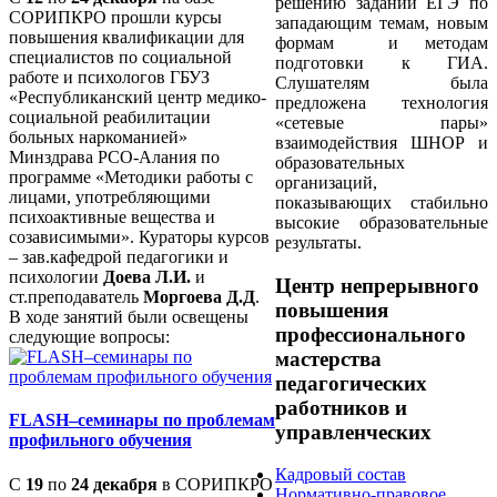
решению заданий ЕГЭ по
СОРИПКРО прошли курсы
западающим темам, новым
повышения квалификации для
формам и методам
специалистов по социальной
подготовки к ГИА.
работе и психологов ГБУЗ
Слушателям была
«Республиканский центр медико-
предложена технология
социальной реабилитации
«сетевые пары»
больных наркоманией»
взаимодействия ШНОР и
Минздрава РСО-Алания по
образовательных
программе «Методики работы с
организаций,
лицами, употребляющими
показывающих стабильно
психоактивные вещества и
высокие образовательные
созависимыми». Кураторы курсов
результаты.
– зав.кафедрой педагогики и
психологии
Доева Л.И.
и
Центр непрерывного
ст.преподаватель
Моргоева Д.Д
.
повышения
В ходе занятий были освещены
профессионального
следующие вопросы:
мастерства
педагогических
работников и
FLASH–семинары по проблемам
управленческих
профильного обучения
Кадровый состав
С
19
по
24 декабря
в СОРИПКРО
Нормативно-правовое