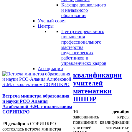
Кафедра дошкольного
и начального
образования
Ученый совет
Центры
Центр непрерывного
повышения
профессионального
мастерства
педагогических
работников и
управленческх кадров
Ассоциации
квалификации
учителей
математики
Встреча министра образования
ШНОР
и науки РСО-Алания
Алибековой Э.М. с коллективом
16 декабря
СОРИПКРО
завершились
курсы
повышения квалификации
29 декабря
в СОРИПКРО
учителей математики
состоялась встреча министра