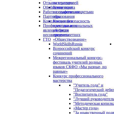
Отзывы слушателей
литературы
Обобщение опыта
Концепция
Работа с одаренными детьми
географического
Партнеры
образования
Комплексная безопасность
Концепция
Профилактика асоциальных
преподавания
явлений среди
учебного
несовершеннолетних
предмета
ГТО
«Обществознание»
WorldSkillsRussia
Всероссийский конкурс
сочинений
Межрегиональный конкурс-
фестиваль учителей родных
языков СКФО «Мы разные, но
равные»
Конкурс профессионального
мастерства
"Учитель года" и
"Педагогический дебю
"Воспитатель года"
"Лучший руководител
"Методическая копилк
«Мастер года»
"За нравственный под