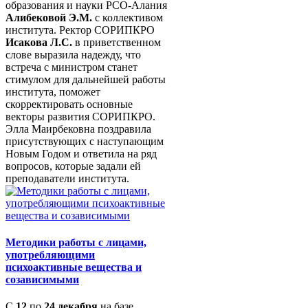
образования и науки РСО-Алания
Алибековой Э.М.
с коллективом
института. Ректор СОРИПКРО
Исакова Л.С.
в приветственном
слове выразила надежду, что
встреча с министром станет
стимулом для дальнейшей работы
института, поможет
скорректировать основные
векторы развития СОРИПКРО.
Элла Маирбековна поздравила
присутствующих с наступающим
Новым Годом и ответила на ряд
вопросов, которые задали ей
преподаватели института.
Методики работы с лицами,
употребляющими
психоактивные вещества и
созависимыми
С
12
по
24 декабря
на базе