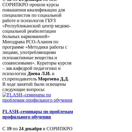
СОРИПКРО прошли курсы
повышения квалификации для
специалистов по социальной
работе и психологов ГБУЗ
«Республиканский центр медико-
социальной реабилитации
больных наркоманией»
Минздрава РСО-Алания по
программе «Методики работы с
лицами, употребляющими
психоактивные вещества и
созависимыми». Кураторы курсов
– зав.кафедрой педагогики и
психологии
Доева Л.И.
и
ст.преподаватель
Моргоева Д.Д
.
В ходе занятий были освещены
следующие вопросы:
FLASH–семинары по проблемам
профильного обучения
С
19
по
24 декабря
в СОРИПКРО