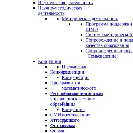
Издательская деятельность
Научно-методическая
деятельность
Методическая деятельность
Программа поддержки
ШМО
Система методической
Сопровождение и под
качества образования
Сопровождение прогр
"Семьеведение"
Концепция
Предметные
Конкурсы
концепции
Концецепция
Проекты
развития
математического
Региональные механизмы
образования
управления качеством
в
образования
РФ
Концепция
СМИ о нас
преподавания
Аттестация
русского
Фотоальбом
языка
Форум
и