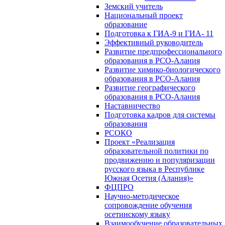
Земский учитель
Национальный проект
образование
Подготовка к ГИА-9 и ГИА- 11
Эффективный руководитель
Развитие предпрофессионального
образования в РСО-Алания
Развитие химико-биологического
образования в РСО-Алания
Развитие географического
образования в РСО-Алания
Наставничество
Подготовка кадров для системы
образования
РСОКО
Проект «Реализация
образовательной политики по
продвижению и популяризации
русского языка в Республике
Южная Осетия (Алания)»
ФЦПРО
Научно-методическое
сопровождение обучения
осетинскому языку
Взаимообучение образовательных