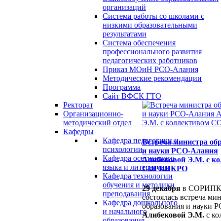
организаций
Система работы со школами с
низкими образовательными
результатами
Система обеспечения
профессионального развития
педагогических работников
Приказ МОиН РСО-Алания
Методические рекомендации
Программа
Сайт ВФСК ГТО
Ректорат
Организационно-
методический отдел
Кафедры
Кафедра педагогики и
Встреча министра об
психологии
и науки РСО-Алания
Кафедра осетинского
Алибековой Э.М. с к
языка и литературы
СОРИПКРО
Кафедра технологии
обучения и методики
29 декабря
в СОРИП
преподавания
состоялась встреча ми
Кафедра дошкольного
образования и науки 
и начального
Алибековой Э.М.
с ко
образования