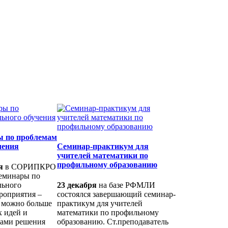
 по проблемам
чения
Семинар-практикум для
учителей математики по
профильному образованию
я
в СОРИПКРО
еминары по
льного
23 декабря
на базе РФМЛИ
роприятия –
состоялся завершающий семинар-
к можно больше
практикум для учителей
 идей и
математики по профильному
бами решения
образованию. Ст.преподаватель