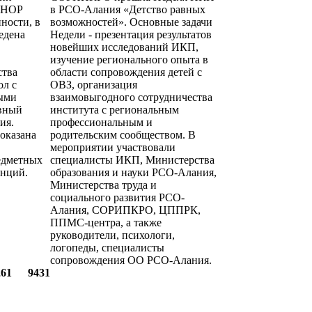
ШНОР
в РСО-Алания «Детство равных
ности, в
возможностей». Основные задачи
едена
Недели - презентация результатов
новейших исследований ИКП,
изучение регионального опыта в
ства
области сопровождения детей с
ол с
ОВЗ, организация
ыми
взаимовыгодного сотрудничества
ивный
института с региональным
ия.
профессиональным и
оказана
родительским сообществом. В
мероприятии участвовали
едметных
специалисты ИКП, Министерства
енций.
образования и науки РСО-Алания,
Министерства труда и
социального развития РСО-
Алания, СОРИПКРО, ЦППРК,
ППМС-центра, а также
руководители, психологи,
логопеды, специалисты
сопровождения ОО РСО-Алания.