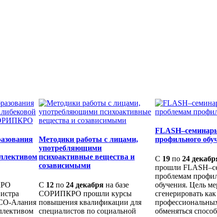
FLASH–семинары
разования
Методики работы с лицами,
профильного обу
употребляющими
оллективом
психоактивные вещества и
С
19
по
24 декабр
созависимыми
прошли FLASH–с
проблемам профи
КРО
С
12
по
24 декабря
на базе
обучения. Цель ме
нистра
СОРИПКРО прошли курсы
сгенерировать ка
РСО-Алания
повышения квалификации для
профессиональных
ллективом
специалистов по социальной
обменяться спосо