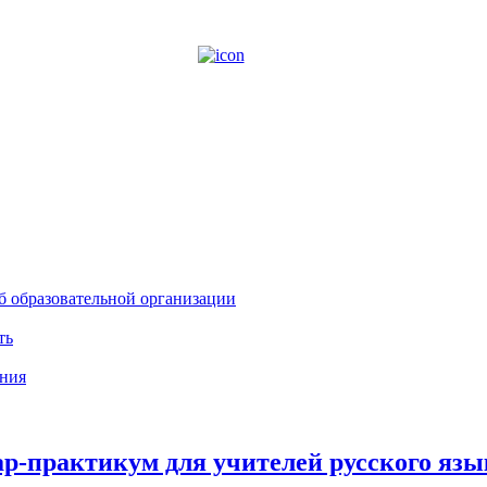
б образовательной организации
ть
ния
р-практикум для учителей русского язы