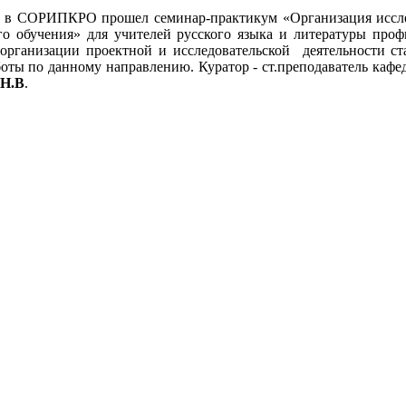
в СОРИПКРО прошел семинар-практикум «Организация исследо
го обучения» для учителей русского языка и литературы пр
организации проектной и исследовательской деятельности ст
оты по данному направлению. Куратор - ст.преподаватель каф
 Н.В
.