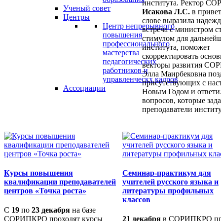
института. Ректор С
Ученый совет
Исакова Л.С.
в приве
Центры
слове выразила надежд
Центр непрерывного
встреча с министром с
повышения
стимулом для дальней
профессионального
института, поможет
мастерства
скорректировать осно
педагогических
векторы развития СО
работников и
Элла Маирбековна поз
управленческх кадров
присутствующих с на
Ассоциации
Новым Годом и ответил
вопросов, которые зад
преподаватели институ
Курсы повышения
Семинар-практикум для
квалификации преподавателей
учителей русского языка и
центров «Точка роста»
литературы профильных
классов
С
19
по
23 декабря
на базе
СОРИПКРО проходят курсы
21 декабря
в СОРИПКРО п