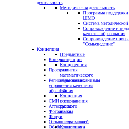
деятельность
Методическая деятельность
Программа поддержки
ШМО
Система методической
Сопровождение и под
качества образования
Сопровождение прогр
"Семьеведение"
Концепция
Предметные
Конкурсы
концепции
Концецепция
Проекты
развития
математического
Региональные механизмы
образования
управления качеством
в
образования
РФ
Концепция
СМИ о нас
преподавания
Аттестация
русского
Фотоальбом
языка
Форум
и
Отзывы слушателей
литературы
Обобщение опыта
Концепция