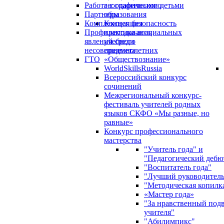
Работа с одаренными детьми
географического
Партнеры
образования
Комплексная безопасность
Концепция
Профилактика асоциальных
преподавания
явлений среди
учебного
несовершеннолетних
предмета
ГТО
«Обществознание»
WorldSkillsRussia
Всероссийский конкурс
сочинений
Межрегиональный конкурс-
фестиваль учителей родных
языков СКФО «Мы разные, но
равные»
Конкурс профессионального
мастерства
"Учитель года" и
"Педагогический дебю
"Воспитатель года"
"Лучший руководител
"Методическая копилк
«Мастер года»
"За нравственный под
учителя"
"Абилимпикс"