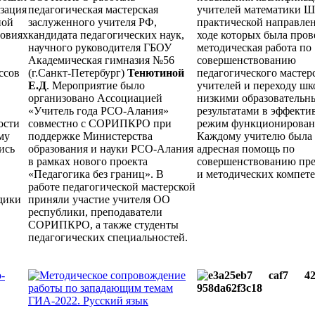
зация
педагогическая мастерская
учителей математики 
ной
заслуженного учителя РФ,
практической направлен
ловиях
кандидата педагогических наук,
ходе которых была пров
научного руководителя ГБОУ
методическая работа по
Академическая гимназия №56
совершенствованию
ссов
(г.Санкт-Петербург)
Тенютиной
педагогического мастер
Е.Д
. Мероприятие было
учителей и переходу шк
организовано Ассоциацией
низкими образовательн
«Учитель года РСО-Алания»
результатами в эффект
ости
совместно с СОРИПКРО при
режим функционирован
му
поддержке Министерства
Каждому учителю была 
ись
образования и науки РСО-Алания
адресная помощь по
в рамках нового проекта
совершенствованию пр
«Педагогика без границ». В
и методических компет
работе педагогической мастерской
дики
приняли участие учителя ОО
республики, преподаватели
СОРИПКРО, а также студенты
педагогических специальностей.