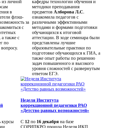
 из личной
кафедры технологии обучения и
осам
методики преподавания
ения в
предметов
Алборова Л.С
.
атели флэш-
ознакомила педагогов с
возможность за
различными эффективными
накомиться с
методами и формами подготовки
итетных
обучающихся к итоговой
 а также с
аттестации. В ходе семинара были
г по
представлены лучшие
 вопросу.
образовательные практики по
подготовке обучающихся к ГИА, а
также опыт работы по решению
задач повышенного и высокого
уровня сложностей с развернутым
ответом ЕГЭ.
Неделя Института
ей
коррекционной педагогики РАО
«Детство равных возможностей»
 курсы
С
12
по
16 декабря
на базе
ции
СОРИПКРО прошла Неделя ИКП