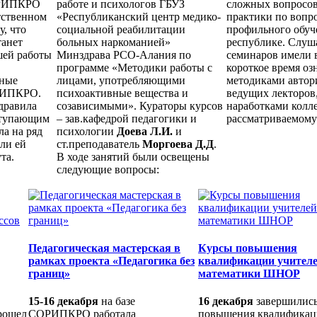
ОРИПКРО
работе и психологов ГБУЗ
сложных вопросов
тственном
«Республиканский центр медико-
практики по вопр
у, что
социальной реабилитации
профильного обуч
танет
больных наркоманией»
республике. Слуш
шей работы
Минздрава РСО-Алания по
семинаров имели 
программе «Методики работы с
короткое время оз
вные
лицами, употребляющими
методиками автор
РИПКРО.
психоактивные вещества и
ведущих лекторов,
дравила
созависимыми». Кураторы курсов
наработками колле
ступающим
– зав.кафедрой педагогики и
рассматриваемому
а на ряд
психологии
Доева Л.И.
и
али ей
ст.преподаватель
Моргоева Д.Д
.
та.
В ходе занятий были освещены
следующие вопросы:
Педагогическая мастерская в
Курсы повышения
рамках проекта «Педагогика без
квалификации учител
границ»
математики ШНОР
15-16 декабря
на базе
16 декабря
завершились
рошел
СОРИПКРО работала
повышения квалифика