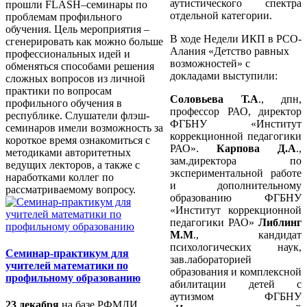
аутистического спектра
прошли FLASH–семинары по
отдельной категории.
проблемам профильного
обучения. Цель мероприятия –
В ходе
Недели ИКП в РСО-
сгенерировать как можно больше
Алания «Детство равных
профессиональных идей и
возможностей»
с
обменяться способами решения
докладами выступили:
сложных вопросов из личной
практики по вопросам
Соловьева Т.А
., дпн,
профильного обучения в
профессор РАО, директор
республике. Слушатели флэш-
ФГБНУ «Институт
семинаров имели возможность за
коррекционной педагогики
короткое время ознакомиться с
РАО».
Карпова Д.А
.,
методиками авторитетных
зам.директора по
ведущих лекторов, а также с
экспериментальной работе
наработками коллег по
и дополнительному
рассматриваемому вопросу.
образованию ФГБНУ
«Институт коррекционной
педагогики РАО»
Либлинг
М.М
., кандидат
психологических наук,
Семинар-практикум для
зав.лабораторией
учителей математики по
образования и комплексной
профильному образованию
абилитации детей с
аутизмом ФГБНУ
23 декабря
на базе РФМЛИ