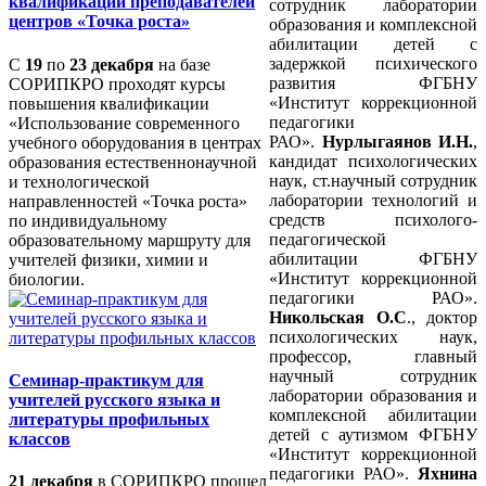
квалификации преподавателей
сотрудник лаборатории
центров «Точка роста»
образования и комплексной
абилитации детей с
задержкой психического
С
19
по
23 декабря
на базе
развития ФГБНУ
СОРИПКРО проходят курсы
«Институт коррекционной
повышения квалификации
педагогики
«Использование современного
РАО».
Нурлыгаянов И.Н.
,
учебного оборудования в центрах
кандидат психологических
образования естественнонаучной
наук, ст.научный сотрудник
и технологической
лаборатории технологий и
направленностей «Точка роста»
средств психолого-
по индивидуальному
педагогической
образовательному маршруту для
абилитации ФГБНУ
учителей физики, химии и
«Институт коррекционной
биологии.
педагогики РАО».
Никольская О.С
., доктор
психологических наук,
профессор, главный
научный сотрудник
Семинар-практикум для
лаборатории образования и
учителей русского языка и
комплексной абилитации
литературы профильных
детей с аутизмом ФГБНУ
классов
«Институт коррекционной
педагогики РАО».
Яхнина
21 декабря
в СОРИПКРО прошел