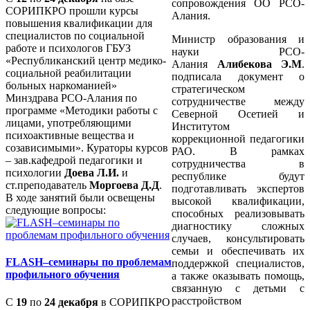
сопровождения ОО РСО-
СОРИПКРО прошли курсы
Алания.
повышения квалификации для
специалистов по социальной
Министр образования и
работе и психологов ГБУЗ
науки РСО-
«Республиканский центр медико-
Алания
Алибекова Э.М
.
социальной реабилитации
подписала документ о
больных наркоманией»
стратегическом
Минздрава РСО-Алания по
сотрудничестве между
программе «Методики работы с
Северной Осетией и
лицами, употребляющими
Институтом
психоактивные вещества и
коррекционной педагогики
созависимыми». Кураторы курсов
РАО. В рамках
– зав.кафедрой педагогики и
сотрудничества в
психологии
Доева Л.И.
и
республике будут
ст.преподаватель
Моргоева Д.Д
.
подготавливать экспертов
В ходе занятий были освещены
высокой квалификации,
следующие вопросы:
способных реализовывать
диагностику сложных
случаев, консультировать
семьи и обеспечивать их
FLASH–семинары по проблемам
поддержкой специалистов,
профильного обучения
а также оказывать помощь,
связанную с детьми с
расстройством
С
19
по
24 декабря
в СОРИПКРО