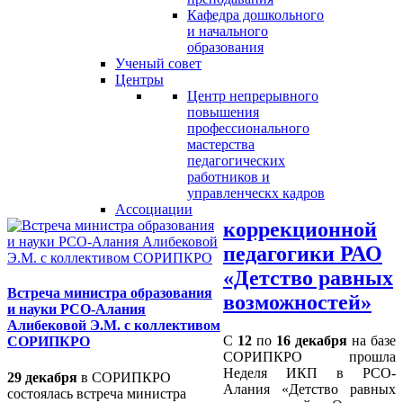
Кафедра дошкольного
и начального
образования
Ученый совет
Центры
Центр непрерывного
повышения
профессионального
мастерства
педагогических
работников и
управленческх кадров
Ассоциации
коррекционной
педагогики РАО
«Детство равных
Встреча министра образования
возможностей»
и науки РСО-Алания
Алибековой Э.М. с коллективом
С
12
по
16 декабря
на базе
СОРИПКРО
СОРИПКРО прошла
Неделя ИКП в РСО-
29 декабря
в СОРИПКРО
Алания «Детство равных
состоялась встреча министра