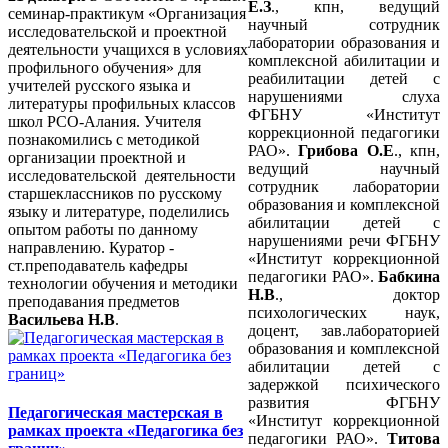
Е.З
., кпн, ведущий
семинар-практикум «Организация
научный сотрудник
исследовательской и проектной
лаборатории образования и
деятельности учащихся в условиях
комплексной абилитации и
профильного обучения» для
реабилитации детей с
учителей русского языка и
нарушениями слуха
литературы профильных классов
ФГБНУ «Институт
школ РСО-Алания. Учителя
коррекционной педагогики
познакомились с методикой
РАО».
Грибова О.Е
., кпн,
организации проектной и
ведущий научный
исследовательской деятельности
сотрудник лаборатории
старшеклассников по русскому
образования и комплексной
языку и литературе, поделились
абилитации детей с
опытом работы по данному
нарушениями речи ФГБНУ
направлению. Куратор -
«Институт коррекционной
ст.преподаватель кафедры
педагогики РАО».
Бабкина
технологии обучения и методики
Н.В
., доктор
преподавания предметов
психологических наук,
Васильева Н.В
.
доцент, зав.лабораторией
образования и комплексной
абилитации детей с
задержкой психического
развития ФГБНУ
Педагогическая мастерская в
«Институт коррекционной
рамках проекта «Педагогика без
педагогики РАО».
Титова