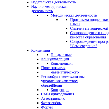
Издательская деятельность
Научно-методическая
деятельность
Методическая деятельность
Программа поддержки
ШМО
Система методической
Сопровождение и под
качества образования
Сопровождение прогр
"Семьеведение"
Концепция
Предметные
Конкурсы
концепции
Концецепция
Проекты
развития
математического
Региональные механизмы
образования
управления качеством
в
образования
РФ
Концепция
СМИ о нас
преподавания
Аттестация
русского
Фотоальбом
языка
Форум
и