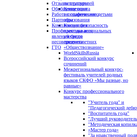
Отзывы слушателей
литературы
Обобщение опыта
Концепция
Работа с одаренными детьми
географического
Партнеры
образования
Комплексная безопасность
Концепция
Профилактика асоциальных
преподавания
явлений среди
учебного
несовершеннолетних
предмета
ГТО
«Обществознание»
WorldSkillsRussia
Всероссийский конкурс
сочинений
Межрегиональный конкурс-
фестиваль учителей родных
языков СКФО «Мы разные, но
равные»
Конкурс профессионального
мастерства
"Учитель года" и
"Педагогический дебю
"Воспитатель года"
"Лучший руководител
"Методическая копилк
«Мастер года»
"За нравственный под