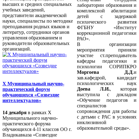
высших и средних специальных
лаборатории образования и
учебных заведений,
комплексной абилитации
представители академической
детей с задержкой
науки, специалисты по методике
психического развития
преподавания родных языков и
ФГБНУ «Институт
литератур, сотрудники органов
коррекционной педагогики
управления образованием и
РАО».
руководители образовательных
В организации
организаций.
мероприятия приняли
участие ст.преподаватель
кафедры педагогики и
психологии СОРИПКРО
Моргоева Д.Д
.и
зав.кафедрой, кандидат
психологических наук
X Муниципальный научно-
Доева Л.И.
, которая
практический форум
выступила с докладом
обучающихся «Созвездие
«Обучение педагогов и
интеллектуалов»
специалистов
сопровождения для работы
14 декабря
в рамках X
с детьми с РАС в условиях
Муниципального научно-
инклюзивной
практического форума
образовательной среды».
обучающихся 4-11 классов ОО г.
Владикавказа «Созвездие