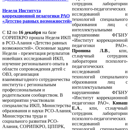
сотрудник лаборатории
психолого-педагогических
Неделя Института
исследований и
коррекционной педагогики РАО
технологий специального
«Детство равных возможностей»
образования лиц с
интеллектуальными
С
12
по
16 декабря
на базе
нарушениями ФГБНУ
СОРИПКРО прошла Неделя ИКП
«Институт коррекционной
в РСО-Алания «Детство равных
педагогики РАО».
возможностей». Основные задачи
Пронина Л.В
., кпн,
Недели - презентация результатов
ст.научный сотрудник
новейших исследований ИКП,
лаборатории психолого-
изучение регионального опыта в
педагогических
области сопровождения детей с
исследований и
ОВЗ, организация
технологий специального
взаимовыгодного сотрудничества
образования лиц с
института с региональным
интеллектуальными
профессиональным и
нарушениями ФГБНУ
родительским сообществом. В
«Институт коррекционной
мероприятии участвовали
педагогики РАО».
Кинаш
специалисты ИКП, Министерства
Е.А
., кпн, ст.научный
образования и науки РСО-Алания,
сотрудник лаборатории
Министерства труда и
психолого-педагогических
социального развития РСО-
исследований и
Алания, СОРИПКРО, ЦППРК,
технологий специального