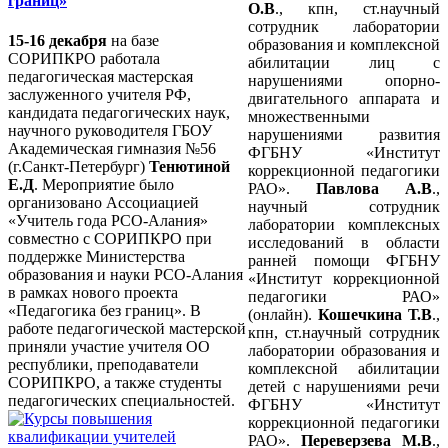
границ»
О.В
., кпн, ст.научный
сотрудник лаборатории
15-16 декабря
на базе
образования и комплексной
СОРИПКРО работала
абилитации лиц с
педагогическая мастерская
нарушениями опорно-
заслуженного учителя РФ,
двигательного аппарата и
кандидата педагогических наук,
множественными
научного руководителя ГБОУ
нарушениями развития
Академическая гимназия №56
ФГБНУ «Институт
(г.Санкт-Петербург)
Тенютиной
коррекционной педагогики
Е.Д
. Мероприятие было
РАО».
Павлова А.В
.,
организовано Ассоциацией
научный сотрудник
«Учитель года РСО-Алания»
лаборатории комплексных
совместно с СОРИПКРО при
исследований в области
поддержке Министерства
ранней помощи ФГБНУ
образования и науки РСО-Алания
«Институт коррекционной
в рамках нового проекта
педагогики РАО»
«Педагогика без границ». В
(онлайн).
Кошечкина Т.В
.,
работе педагогической мастерской
кпн, ст.научный сотрудник
приняли участие учителя ОО
лаборатории образования и
республики, преподаватели
комплексной абилитации
СОРИПКРО, а также студенты
детей с нарушениями речи
педагогических специальностей.
ФГБНУ «Институт
коррекционной педагогики
РАО».
Переверзева М.В
.,