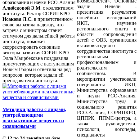
возможностей». Основные
образования и науки РСО-Алания
задачи Недели -
Алибековой Э.М.
с коллективом
презентация результатов
института. Ректор СОРИПКРО
новейших исследований
Исакова Л.С.
в приветственном
ИКП, изучение
слове выразила надежду, что
регионального опыта в
встреча с министром станет
области сопровождения
стимулом для дальнейшей работы
детей с ОВЗ, организация
института, поможет
взаимовыгодного
скорректировать основные
сотрудничества института с
векторы развития СОРИПКРО.
региональным
Элла Маирбековна поздравила
профессиональным и
присутствующих с наступающим
родительским
Новым Годом и ответила на ряд
сообществом. В
вопросов, которые задали ей
мероприятии участвовали
преподаватели института.
специалисты ИКП,
Министерства образования
и науки РСО-Алания,
Министерства труда и
социального развития
Методики работы с лицами,
РСО-Алания, СОРИПКРО,
употребляющими
ЦППРК, ППМС-центра, а
психоактивные вещества и
также руководители,
созависимыми
психологи, логопеды,
специалисты
С
12
по
24 декабря
на базе