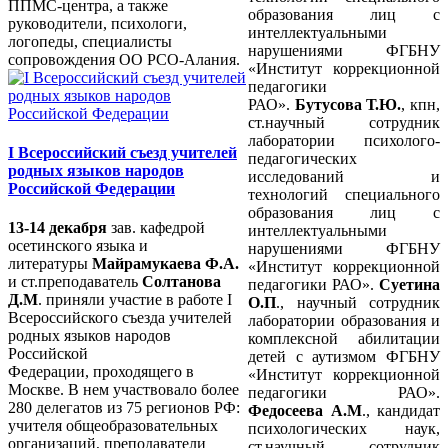
ППМС-центра, а также
образования лиц с
руководители, психологи,
интеллектуальными
логопеды, специалисты
нарушениями ФГБНУ
сопровождения ОО РСО-Алания.
«Институт коррекционной
педагогики
РАО».
Бутусова Т.Ю.
, кпн,
ст.научный сотрудник
лаборатории психолого-
I Всероссийский съезд учителей
педагогических
родных языков народов
исследований и
Российской Федерации
технологий специального
образования лиц с
13-14 декабря
зав. кафедрой
интеллектуальными
осетинского языка и
нарушениями ФГБНУ
литературы
Майрамукаева Ф.А.
«Институт коррекционной
и ст.преподаватель
Солтанова
педагогики РАО».
Суетина
Д.М
. приняли участие в работе I
О.П
., научный сотрудник
Всероссийского съезда учителей
лаборатории образования и
родных языков народов
комплексной абилитации
Российской
детей с аутизмом ФГБНУ
Федерации, проходящего в
«Институт коррекционной
Москве. В нем участвовало более
педагогики РАО».
280 делегатов из 75 регионов РФ:
Федосеева А.М
., кандидат
учителя общеобразовательных
психологических наук,
организаций, преподаватели
ст.научный сотрудник