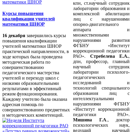
кпн, ст.научный сотрудник
лаборатории образования и
Курсы повышения
комплексной абилитации
квалификации учителей
лиц с нарушениями
математики ШНОР
опорно-двигательного
аппарата и
множественными
16 декабря
завершились курсы
нарушениями развития
повышения квалификации
ФГБНУ «Институт
учителей математики ШНОР
коррекционной педагогики
практической направленности, в
РАО».
Стребелева Е.А.
,
ходе которых была проведена
дпн, профессор, главный
методическая работа по
научный сотрудник
совершенствованию
лаборатории психолого-
педагогического мастерства
педагогических
учителей и переходу школ с
исследований и
низкими образовательными
технологий специального
результатами в эффективный
образования лиц с
режим функционирования.
интеллектуальными
Каждому учителю была оказана
нарушениями ФГБНУ
адресная помощь по
«Институт коррекционной
совершенствованию предметных
педагогики РАО».
и методических компетенций.
Мишина Г.А
., доктор
психологических наук,
ведущий научный