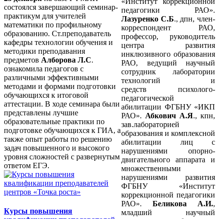
«Институт коррекционной
состоялся завершающий семинар-
педагогики РАО».
практикум для учителей
Лазуренко С.Б
., дпн, член-
математики по профильному
корреспондент РАО,
образованию. Ст.преподаватель
профессор, руководитель
кафедры технологии обучения и
центра развития
методики преподавания
инклюзивного образования
предметов
Алборова Л.С
.
РАО, ведущий научный
ознакомила педагогов с
сотрудник лаборатории
различными эффективными
технологий и
методами и формами подготовки
средств
психолого-
обучающихся к итоговой
педагогической
аттестации. В ходе семинара были
абилитации ФГБНУ «ИКП
представлены лучшие
РАО».
Абкович А.Я
., кпн,
образовательные практики по
зав.лабораторией
подготовке обучающихся к ГИА, а
образования и комплексной
также опыт работы по решению
абилитации лиц с
задач повышенного и высокого
нарушениями опорно-
уровня сложностей с развернутым
двигательного аппарата и
ответом ЕГЭ.
множественными
нарушениями развития
ФГБНУ «Институт
коррекционной педагогики
РАО».
Беликова А.И.
,
Курсы повышения
младший научный