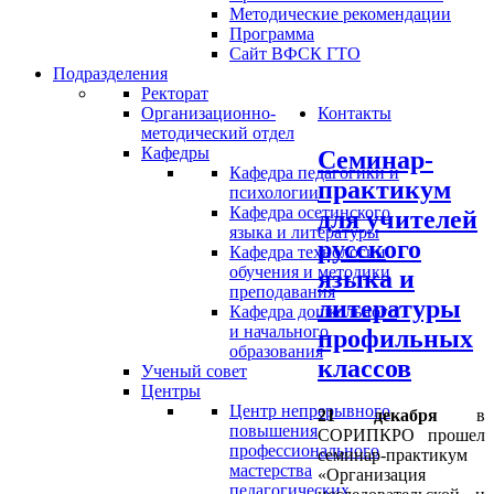
Методические рекомендации
Программа
Сайт ВФСК ГТО
Подразделения
Ректорат
Организационно-
Контакты
методический отдел
Кафедры
Семинар-
Кафедра педагогики и
практикум
психологии
Кафедра осетинского
для учителей
языка и литературы
русского
Кафедра технологии
обучения и методики
языка и
преподавания
литературы
Кафедра дошкольного
и начального
профильных
образования
классов
Ученый совет
Центры
Центр непрерывного
21 декабря
в
повышения
СОРИПКРО прошел
профессионального
семинар-практикум
мастерства
«Организация
педагогических