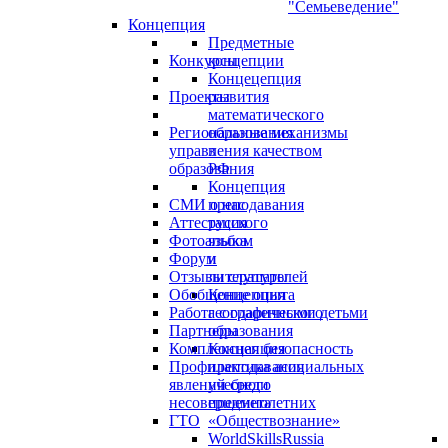
"Семьеведение"
Концепция
Предметные
Конкурсы
концепции
Концецепция
Проекты
развития
математического
Региональные механизмы
образования
управления качеством
в
образования
РФ
Концепция
СМИ о нас
преподавания
Аттестация
русского
Фотоальбом
языка
Форум
и
Отзывы слушателей
литературы
Обобщение опыта
Концепция
Работа с одаренными детьми
географического
Партнеры
образования
Комплексная безопасность
Концепция
Профилактика асоциальных
преподавания
явлений среди
учебного
несовершеннолетних
предмета
ГТО
«Обществознание»
WorldSkillsRussia