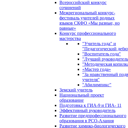
Всероссийский конкурс
сочинений
Межрегиональный конкурс-
фестиваль учителей родных
языков СКФО «Мы разные, но
равные»
Конкурс профессионального
мастерства
"Учитель года" и
"Педагогический дебю
"Воспитатель года"
"Лучший руководител
"Методическая копилк
«Мастер года»
"За нравственный под
учителя"
"Абилимпикс"
Земский учитель
Национальный проект
образование
Подготовка к ГИА-9 и ГИА- 11
Эффективный руководитель
Развитие предпрофессионального
образования в РСО-Алания
Развитие химико-биологического