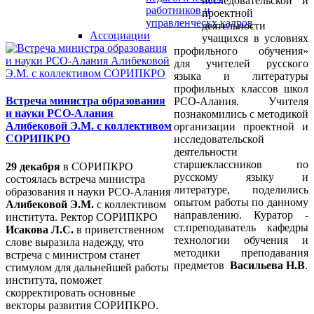
исследовательской и
работников и
проектной
управленческх кадров
деятельности
Ассоциации
учащихся в условиях
профильного обучения»
для учителей русского
языка и литературы
профильных классов школ
Встреча министра образования
РСО-Алания.
Учителя
и науки РСО-Алания
познакомились с методикой
Алибековой Э.М. с коллективом
организации проектной и
СОРИПКРО
исследовательской
деятельности
старшеклассников по
29 декабря
в СОРИПКРО
русскому языку и
состоялась встреча министра
литературе, поделились
образования и науки РСО-Алания
опытом работы по данному
Алибековой Э.М.
с коллективом
направлению. Куратор -
института. Ректор СОРИПКРО
ст.преподаватель кафедры
Исакова Л.С.
в приветственном
технологии обучения и
слове выразила надежду, что
методики преподавания
встреча с министром станет
предметов
Васильева Н.В
.
стимулом для дальнейшей работы
института, поможет
скорректировать основные
векторы развития СОРИПКРО.