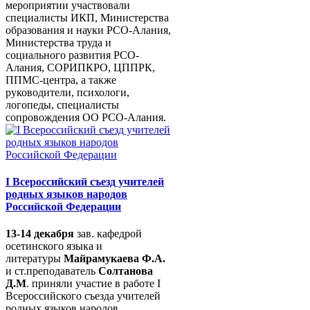
мероприятии участвовали
специалисты ИКП, Министерства
образования и науки РСО-Алания,
Министерства труда и
социального развития РСО-
Алания, СОРИПКРО, ЦППРК,
ППМС-центра, а также
руководители, психологи,
логопеды, специалисты
сопровождения ОО РСО-Алания.
I Всероссийский съезд учителей
родных языков народов
Российской Федерации
13-14 декабря
зав. кафедрой
осетинского языка и
литературы
Майрамукаева Ф.А.
и ст.преподаватель
Солтанова
Д.М
. приняли участие в работе I
Всероссийского съезда учителей
родных языков народов