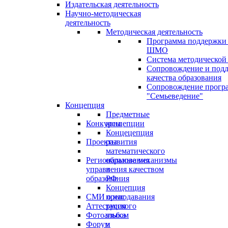
Издательская деятельность
Научно-методическая
деятельность
Методическая деятельность
Программа поддержки
ШМО
Система методической
Сопровождение и под
качества образования
Сопровождение прогр
"Семьеведение"
Концепция
Предметные
Конкурсы
концепции
Концецепция
Проекты
развития
математического
Региональные механизмы
образования
управления качеством
в
образования
РФ
Концепция
СМИ о нас
преподавания
Аттестация
русского
Фотоальбом
языка
Форум
и