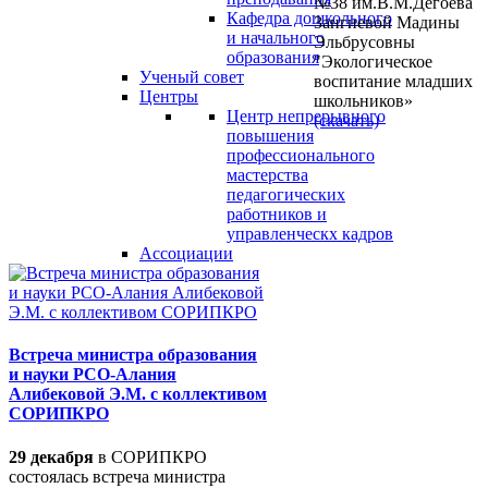
№38 им.В.М.Дегоева
Кафедра дошкольного
Зангиевой Мадины
и начального
Эльбрусовны
образования
"Экологическое
Ученый совет
воспитание младших
Центры
школьников»
Центр непрерывного
(скачать)
повышения
профессионального
мастерства
педагогических
работников и
управленческх кадров
Ассоциации
Встреча министра образования
и науки РСО-Алания
Алибековой Э.М. с коллективом
СОРИПКРО
29 декабря
в СОРИПКРО
состоялась встреча министра