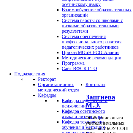
осетинскому языку
Взаимообучение образовательных
организаций
Система работы со школами с
низкими образовательными
результатами
Система обеспечения
профессионального развития
педагогических работников
Приказ МОиН РСО-Алания
Методические рекомендации
Программа
Сайт ВФСК ГТО
Подразделения
Ректорат
Организационно-
Контакты
методический отдел
Кафедры
Зангиева
Кафедра педагогики и
М.Э.
психологии
Кафедра осетинского
языка и литературы
Обобщение опыта
Кафедра технологии
учителя начальных
обучения и методики
классов МБОУ СОШ
преподавания