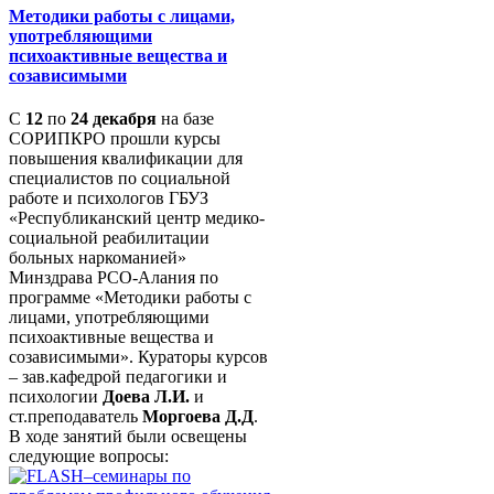
Методики работы с лицами,
употребляющими
психоактивные вещества и
созависимыми
С
12
по
24 декабря
на базе
СОРИПКРО прошли курсы
повышения квалификации для
специалистов по социальной
работе и психологов ГБУЗ
«Республиканский центр медико-
социальной реабилитации
больных наркоманией»
Минздрава РСО-Алания по
программе «Методики работы с
лицами, употребляющими
психоактивные вещества и
созависимыми». Кураторы курсов
– зав.кафедрой педагогики и
психологии
Доева Л.И.
и
ст.преподаватель
Моргоева Д.Д
.
В ходе занятий были освещены
следующие вопросы: