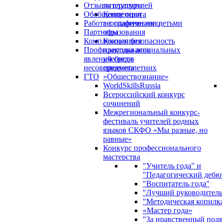
Отзывы слушателей
литературы
Обобщение опыта
Концепция
Работа с одаренными детьми
географического
Партнеры
образования
Комплексная безопасность
Концепция
Профилактика асоциальных
преподавания
явлений среди
учебного
несовершеннолетних
предмета
ГТО
«Обществознание»
WorldSkillsRussia
Всероссийский конкурс
сочинений
Межрегиональный конкурс-
фестиваль учителей родных
языков СКФО «Мы разные, но
равные»
Конкурс профессионального
мастерства
"Учитель года" и
"Педагогический дебю
"Воспитатель года"
"Лучший руководител
"Методическая копилк
«Мастер года»
"За нравственный под