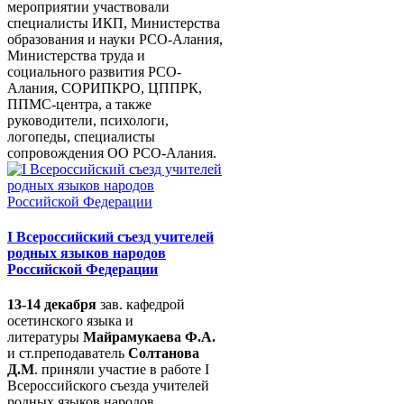
мероприятии участвовали
специалисты ИКП, Министерства
образования и науки РСО-Алания,
Министерства труда и
социального развития РСО-
Алания, СОРИПКРО, ЦППРК,
ППМС-центра, а также
руководители, психологи,
логопеды, специалисты
сопровождения ОО РСО-Алания.
I Всероссийский съезд учителей
родных языков народов
Российской Федерации
13-14 декабря
зав. кафедрой
осетинского языка и
литературы
Майрамукаева Ф.А.
и ст.преподаватель
Солтанова
Д.М
. приняли участие в работе I
Всероссийского съезда учителей
родных языков народов