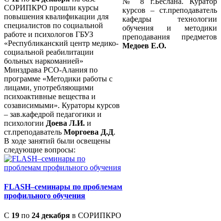
№ 8 г.Беслана. Куратор
СОРИПКРО прошли курсы
курсов – ст.преподаватель
повышения квалификации для
кафедры технологии
специалистов по социальной
обучения и методики
работе и психологов ГБУЗ
преподавания предметов
«Республиканский центр медико-
Медоев Е.О.
социальной реабилитации
больных наркоманией»
Минздрава РСО-Алания по
программе «Методики работы с
лицами, употребляющими
психоактивные вещества и
созависимыми». Кураторы курсов
– зав.кафедрой педагогики и
психологии
Доева Л.И.
и
ст.преподаватель
Моргоева Д.Д
.
В ходе занятий были освещены
следующие вопросы:
FLASH–семинары по проблемам
профильного обучения
С
19
по
24 декабря
в СОРИПКРО