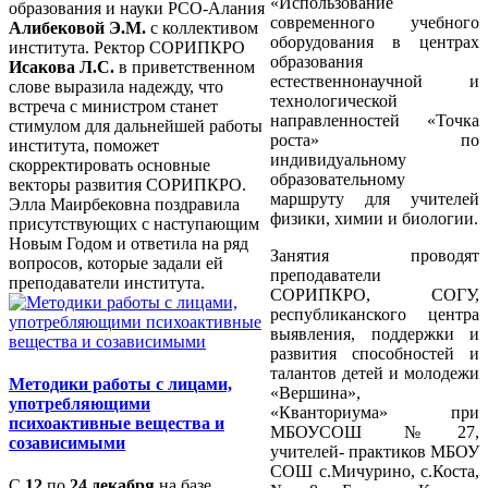
«Использование
образования и науки РСО-Алания
современного учебного
Алибековой Э.М.
с коллективом
оборудования в центрах
института. Ректор СОРИПКРО
образования
Исакова Л.С.
в приветственном
естественнонаучной и
слове выразила надежду, что
технологической
встреча с министром станет
направленностей «Точка
стимулом для дальнейшей работы
роста» по
института, поможет
индивидуальному
скорректировать основные
образовательному
векторы развития СОРИПКРО.
маршруту для учителей
Элла Маирбековна поздравила
физики, химии и биологии.
присутствующих с наступающим
Новым Годом и ответила на ряд
Занятия проводят
вопросов, которые задали ей
преподаватели
преподаватели института.
СОРИПКРО, СОГУ,
республиканского центра
выявления, поддержки и
развития способностей и
талантов детей и молодежи
Методики работы с лицами,
«Вершина»,
употребляющими
«Кванториума» при
психоактивные вещества и
МБОУСОШ №27,
созависимыми
учителей- практиков МБОУ
СОШ с.Мичурино, с.Коста,
С
12
по
24 декабря
на базе