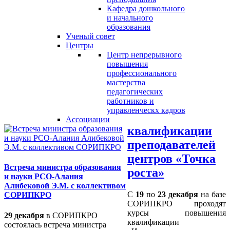
Кафедра дошкольного
и начального
образования
Ученый совет
Центры
Центр непрерывного
повышения
профессионального
мастерства
педагогических
работников и
управленческх кадров
Ассоциации
квалификации
преподавателей
центров «Точка
Встреча министра образования
роста»
и науки РСО-Алания
Алибековой Э.М. с коллективом
С
19
по
23 декабря
на базе
СОРИПКРО
СОРИПКРО проходят
курсы повышения
29 декабря
в СОРИПКРО
квалификации
состоялась встреча министра