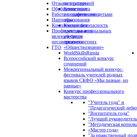
Отзывы слушателей
литературы
Обобщение опыта
Концепция
Работа с одаренными детьми
географического
Партнеры
образования
Комплексная безопасность
Концепция
Профилактика асоциальных
преподавания
явлений среди
учебного
несовершеннолетних
предмета
ГТО
«Обществознание»
WorldSkillsRussia
Всероссийский конкурс
сочинений
Межрегиональный конкурс-
фестиваль учителей родных
языков СКФО «Мы разные, но
равные»
Конкурс профессионального
мастерства
"Учитель года" и
"Педагогический дебю
"Воспитатель года"
"Лучший руководител
"Методическая копилк
«Мастер года»
"За нравственный под