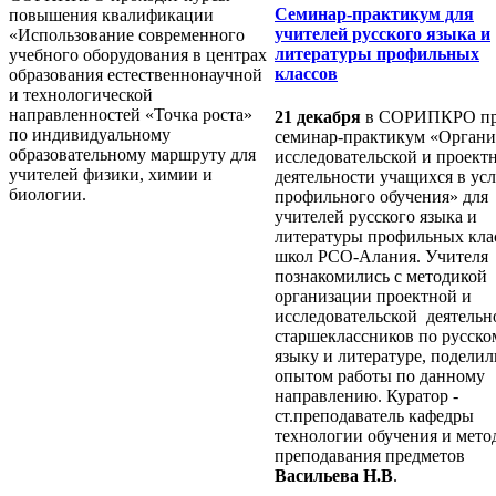
Семинар-практикум для
повышения квалификации
учителей русского языка и
«Использование современного
литературы профильных
учебного оборудования в центрах
классов
образования естественнонаучной
и технологической
направленностей «Точка роста»
21 декабря
в СОРИПКРО п
по индивидуальному
семинар-практикум «Органи
образовательному маршруту для
исследовательской и проект
учителей физики, химии и
деятельности учащихся в ус
биологии.
профильного обучения» для
учителей русского языка и
литературы профильных кла
школ РСО-Алания. Учителя
познакомились с методикой
организации проектной и
исследовательской деятельн
старшеклассников по русско
языку и литературе, поделил
опытом работы по данному
направлению. Куратор -
ст.преподаватель кафедры
технологии обучения и мето
преподавания предметов
Васильева Н.В
.