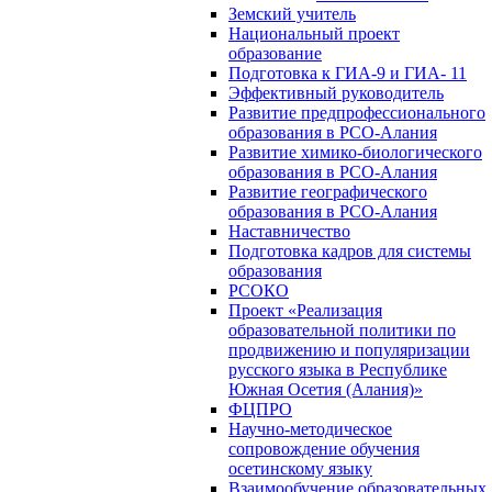
Земский учитель
Национальный проект
образование
Подготовка к ГИА-9 и ГИА- 11
Эффективный руководитель
Развитие предпрофессионального
образования в РСО-Алания
Развитие химико-биологического
образования в РСО-Алания
Развитие географического
образования в РСО-Алания
Наставничество
Подготовка кадров для системы
образования
РСОКО
Проект «Реализация
образовательной политики по
продвижению и популяризации
русского языка в Республике
Южная Осетия (Алания)»
ФЦПРО
Научно-методическое
сопровождение обучения
осетинскому языку
Взаимообучение образовательных