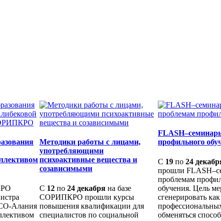
FLASH–семинары
разования
Методики работы с лицами,
профильного обу
употребляющими
оллективом
психоактивные вещества и
С
19
по
24 декабр
созависимыми
прошли FLASH–с
проблемам профи
КРО
С
12
по
24 декабря
на базе
обучения. Цель ме
нистра
СОРИПКРО прошли курсы
сгенерировать ка
РСО-Алания
повышения квалификации для
профессиональных
ллективом
специалистов по социальной
обменяться спосо