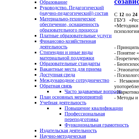
созав
Образование
Руководство. Педагогический
(научно-педагогический) состав
С
12
по
24
Материально-техническое
ГБУЗ «Рес
обеспечение, оснащенность
«Методики 
образовательного процесса
психологи
Платные образовательные услуги
Финансово-хозяйственная
деятельность
- Принципы
Стипендии и иные виды
- Понятие 
материальной поддержки
-Теоретиче
Образовательные стандарты
- Биопсихо
Вакантные места для приема
- Этиопато
Доступная среда
- Психолог
Международное сотрудничество
- Незакон
Обратная связь
употоребле
Часто задаваемые вопросы
- Наркотик
План основных мероприятий
- Методы и
Учебная деятельность
Повышение квалификации
Профессиональная
переподготовка
Функциональная грамотность
Издательская деятельность
Научно-методическая