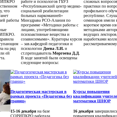
ОРИПКРО
работе и психологов ГБУЗ
сложных вопросов
тственном
«Республиканский центр медико-
практики по вопр
у, что
социальной реабилитации
профильного обуч
танет
больных наркоманией»
республике. Слуш
шей работы
Минздрава РСО-Алания по
семинаров имели 
программе «Методики работы с
короткое время оз
вные
лицами, употребляющими
методиками автор
РИПКРО.
психоактивные вещества и
ведущих лекторов,
дравила
созависимыми». Кураторы курсов
наработками колле
ступающим
– зав.кафедрой педагогики и
рассматриваемому
а на ряд
психологии
Доева Л.И.
и
али ей
ст.преподаватель
Моргоева Д.Д
.
та.
В ходе занятий были освещены
следующие вопросы:
Педагогическая мастерская в
Курсы повышения
рамках проекта «Педагогика без
квалификации учител
границ»
математики ШНОР
15-16 декабря
на базе
16 декабря
завершились
СОРИПКРО работала
повышения квалифика