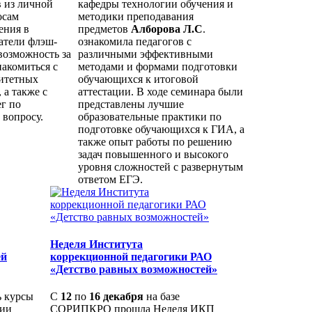
 из личной
кафедры технологии обучения и
осам
методики преподавания
ения в
предметов
Алборова Л.С
.
атели флэш-
ознакомила педагогов с
возможность за
различными эффективными
накомиться с
методами и формами подготовки
итетных
обучающихся к итоговой
 а также с
аттестации. В ходе семинара были
г по
представлены лучшие
 вопросу.
образовательные практики по
подготовке обучающихся к ГИА, а
также опыт работы по решению
задач повышенного и высокого
уровня сложностей с развернутым
ответом ЕГЭ.
Неделя Института
ей
коррекционной педагогики РАО
«Детство равных возможностей»
 курсы
С
12
по
16 декабря
на базе
ции
СОРИПКРО прошла Неделя ИКП