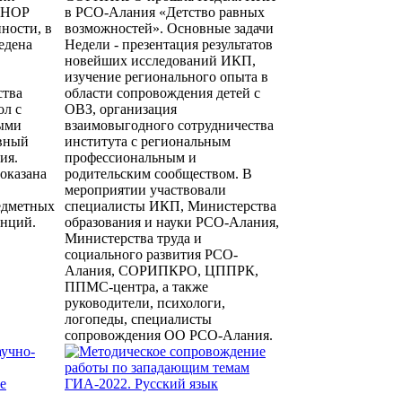
ШНОР
в РСО-Алания «Детство равных
ности, в
возможностей». Основные задачи
едена
Недели - презентация результатов
новейших исследований ИКП,
изучение регионального опыта в
ства
области сопровождения детей с
ол с
ОВЗ, организация
ыми
взаимовыгодного сотрудничества
ивный
института с региональным
ия.
профессиональным и
оказана
родительским сообществом. В
мероприятии участвовали
едметных
специалисты ИКП, Министерства
енций.
образования и науки РСО-Алания,
Министерства труда и
социального развития РСО-
Алания, СОРИПКРО, ЦППРК,
ППМС-центра, а также
руководители, психологи,
логопеды, специалисты
сопровождения ОО РСО-Алания.