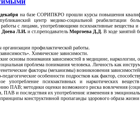
исимыми
 декабря
на базе СОРИПКРО прошли курсы повышения квалифик
публиканский центр медико-социальной реабилитации бо
работы с лицами, употребляющими психоактивные вещества и с
и
Доева Л.И.
и ст.преподаватель
Моргоева Д.Д
. В ходе занятий
 организации профилактической работы.
«зависимость». Химические зависимости.
ские основы понимания зависимостей в медицине, наркологии, 
социальная проблема понимания человека. Личность как инстру
генетические факторы (механизмы) возникновения зависимостей
о-педагогические особенности подростков как фактор, способс
ное употребление психоактивных и наркотических веществ
нию ПАВ; методики оценки возможного риска вовлечения (соци
и, ПАВ и последствия их употребления: изменения в эмоциональ
 принципы конструктивной пропаганды здорового образа жизни