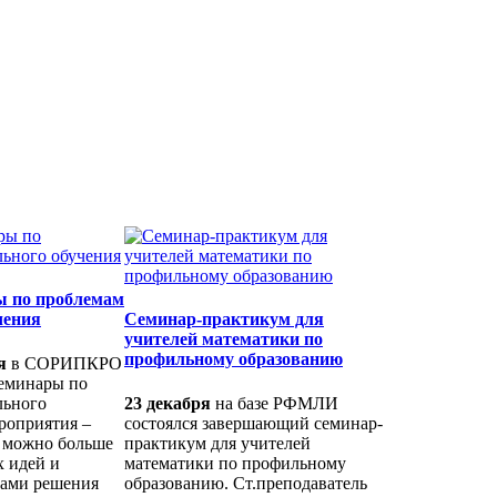
 по проблемам
чения
Семинар-практикум для
учителей математики по
профильному образованию
я
в СОРИПКРО
еминары по
льного
23 декабря
на базе РФМЛИ
роприятия –
состоялся завершающий семинар-
к можно больше
практикум для учителей
 идей и
математики по профильному
бами решения
образованию. Ст.преподаватель