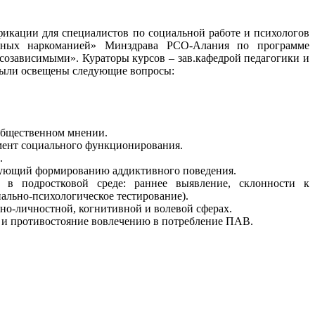
ации для специалистов по социальной работе и психологов
льных наркоманией» Минздрава РСО-Алания по программе
озависимыми». Кураторы курсов – зав.кафедрой педагогики и
 были освещены следующие вопросы:
общественном мнении.
мент социального функционирования.
.
твующий формированию аддиктивного поведения.
 в подростковой среде: раннее выявление, склонности к
ально-психологическое тестирование).
но-личностной, когнитивной и волевой сферах.
 и противостояние вовлечению в потребление ПАВ.