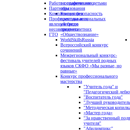
Работа с одаренными детьми
географического
Партнеры
образования
Комплексная безопасность
Концепция
Профилактика асоциальных
преподавания
явлений среди
учебного
несовершеннолетних
предмета
ГТО
«Обществознание»
WorldSkillsRussia
Всероссийский конкурс
сочинений
Межрегиональный конкурс-
фестиваль учителей родных
языков СКФО «Мы разные, но
равные»
Конкурс профессионального
мастерства
"Учитель года" и
"Педагогический дебю
"Воспитатель года"
"Лучший руководител
"Методическая копилк
«Мастер года»
"За нравственный под
учителя"
"Абилимпикс"