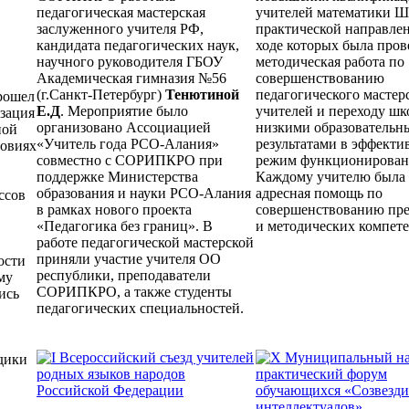
педагогическая мастерская
учителей математики 
заслуженного учителя РФ,
практической направлен
кандидата педагогических наук,
ходе которых была пров
научного руководителя ГБОУ
методическая работа по
Академическая гимназия №56
совершенствованию
(г.Санкт-Петербург)
Тенютиной
педагогического мастер
рошел
Е.Д
. Мероприятие было
учителей и переходу шк
зация
организовано Ассоциацией
низкими образовательн
ной
«Учитель года РСО-Алания»
результатами в эффект
ловиях
совместно с СОРИПКРО при
режим функционирован
поддержке Министерства
Каждому учителю была 
образования и науки РСО-Алания
адресная помощь по
ссов
в рамках нового проекта
совершенствованию пр
«Педагогика без границ». В
и методических компет
работе педагогической мастерской
приняли участие учителя ОО
ости
республики, преподаватели
му
СОРИПКРО, а также студенты
ись
педагогических специальностей.
дики