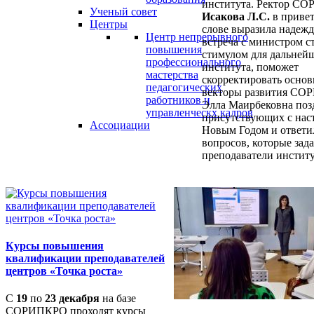
института. Ректор С
Ученый совет
Исакова Л.С.
в приве
Центры
слове выразила надежд
Центр непрерывного
встреча с министром с
повышения
стимулом для дальней
профессионального
института, поможет
мастерства
скорректировать осно
педагогических
векторы развития СО
работников и
Элла Маирбековна поз
управленческх кадров
присутствующих с на
Ассоциации
Новым Годом и ответил
вопросов, которые зад
преподаватели институ
Курсы повышения
квалификации преподавателей
центров «Точка роста»
С
19
по
23 декабря
на базе
СОРИПКРО проходят курсы