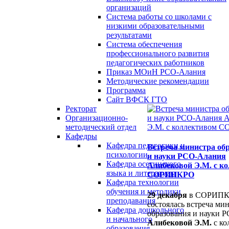
организаций
Система работы со школами с
низкими образовательными
результатами
Система обеспечения
профессионального развития
педагогических работников
Приказ МОиН РСО-Алания
Методические рекомендации
Программа
Сайт ВФСК ГТО
Ректорат
Организационно-
методический отдел
Кафедры
Кафедра педагогики и
Встреча министра об
психологии
и науки РСО-Алания
Кафедра осетинского
Алибековой Э.М. с к
языка и литературы
СОРИПКРО
Кафедра технологии
обучения и методики
29 декабря
в СОРИП
преподавания
состоялась встреча ми
Кафедра дошкольного
образования и науки 
и начального
Алибековой Э.М.
с ко
образования