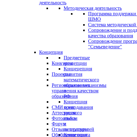
деятельность
Методическая деятельность
Программа поддержки
ШМО
Система методической
Сопровождение и под
качества образования
Сопровождение прогр
"Семьеведение"
Концепция
Предметные
Конкурсы
концепции
Концецепция
Проекты
развития
математического
Региональные механизмы
образования
управления качеством
в
образования
РФ
Концепция
СМИ о нас
преподавания
Аттестация
русского
Фотоальбом
языка
Форум
и
Отзывы слушателей
литературы
Обобщение опыта
Концепция