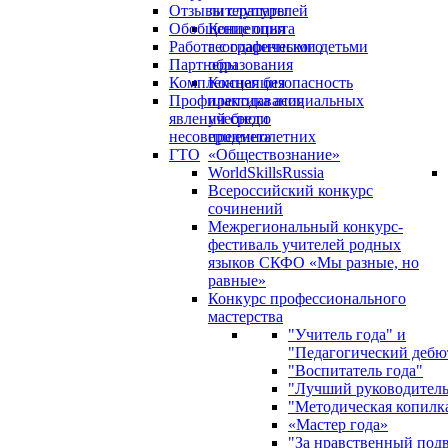
Отзывы слушателей
литературы
Обобщение опыта
Концепция
Работа с одаренными детьми
географического
Партнеры
образования
Комплексная безопасность
Концепция
Профилактика асоциальных
преподавания
явлений среди
учебного
несовершеннолетних
предмета
ГТО
«Обществознание»
WorldSkillsRussia
Всероссийский конкурс
сочинений
Межрегиональный конкурс-
фестиваль учителей родных
языков СКФО «Мы разные, но
равные»
Конкурс профессионального
мастерства
"Учитель года" и
"Педагогический дебю
"Воспитатель года"
"Лучший руководител
"Методическая копилк
«Мастер года»
"За нравственный под