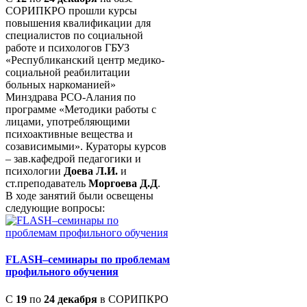
СОРИПКРО прошли курсы
повышения квалификации для
специалистов по социальной
работе и психологов ГБУЗ
«Республиканский центр медико-
социальной реабилитации
больных наркоманией»
Минздрава РСО-Алания по
программе «Методики работы с
лицами, употребляющими
психоактивные вещества и
созависимыми». Кураторы курсов
– зав.кафедрой педагогики и
психологии
Доева Л.И.
и
ст.преподаватель
Моргоева Д.Д
.
В ходе занятий были освещены
следующие вопросы:
FLASH–семинары по проблемам
профильного обучения
С
19
по
24 декабря
в СОРИПКРО