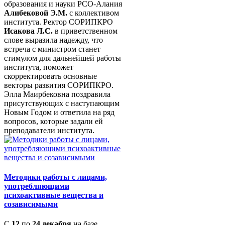
образования и науки РСО-Алания
Алибековой Э.М.
с коллективом
института. Ректор СОРИПКРО
Исакова Л.С.
в приветственном
слове выразила надежду, что
встреча с министром станет
стимулом для дальнейшей работы
института, поможет
скорректировать основные
векторы развития СОРИПКРО.
Элла Маирбековна поздравила
присутствующих с наступающим
Новым Годом и ответила на ряд
вопросов, которые задали ей
преподаватели института.
Методики работы с лицами,
употребляющими
психоактивные вещества и
созависимыми
С
12
по
24 декабря
на базе