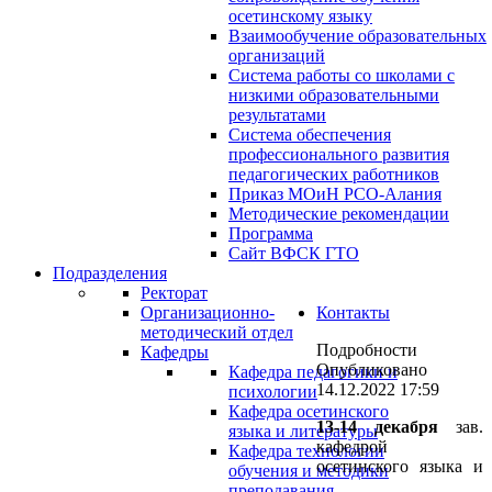
осетинскому языку
Взаимообучение образовательных
организаций
Система работы со школами с
низкими образовательными
результатами
Система обеспечения
профессионального развития
педагогических работников
Приказ МОиН РСО-Алания
Методические рекомендации
Программа
Сайт ВФСК ГТО
Подразделения
Ректорат
Организационно-
Контакты
методический отдел
Подробности
Кафедры
Опубликовано
Кафедра педагогики и
14.12.2022 17:59
психологии
Кафедра осетинского
13-14 декабря
зав.
языка и литературы
кафедрой
Кафедра технологии
осетинского языка и
обучения и методики
преподавания