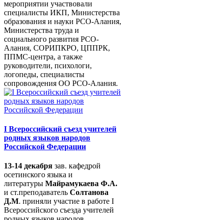
мероприятии участвовали
специалисты ИКП, Министерства
образования и науки РСО-Алания,
Министерства труда и
социального развития РСО-
Алания, СОРИПКРО, ЦППРК,
ППМС-центра, а также
руководители, психологи,
логопеды, специалисты
сопровождения ОО РСО-Алания.
I Всероссийский съезд учителей
родных языков народов
Российской Федерации
13-14 декабря
зав. кафедрой
осетинского языка и
литературы
Майрамукаева Ф.А.
и ст.преподаватель
Солтанова
Д.М
. приняли участие в работе I
Всероссийского съезда учителей
родных языков народов