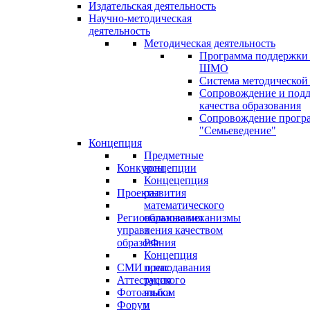
Издательская деятельность
Научно-методическая
деятельность
Методическая деятельность
Программа поддержки
ШМО
Система методической
Сопровождение и под
качества образования
Сопровождение прогр
"Семьеведение"
Концепция
Предметные
Конкурсы
концепции
Концецепция
Проекты
развития
математического
Региональные механизмы
образования
управления качеством
в
образования
РФ
Концепция
СМИ о нас
преподавания
Аттестация
русского
Фотоальбом
языка
Форум
и