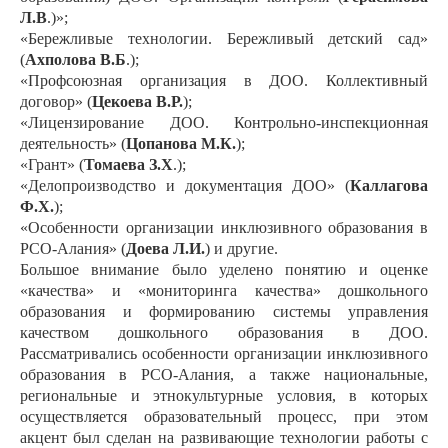
Л.В
.)»;
«Бережливые технологии. Бережливый детский сад»
(
Ахполова В.Б
.);
«Профсоюзная организация в ДОО. Коллективный
договор» (
Цекоева В.Р.
);
«Лицензирование ДОО. Контрольно-инспекционная
деятельность» (
Цопанова М.К.
);
«Грант» (
Томаева З.Х
.);
«Делопроизводство и документация ДОО» (
Каллагова
Ф.Х.
);
«Особенности организации инклюзивного образования в
РСО-Алания» (
Доева Л.И.
) и другие.
Большое внимание было уделено понятию и оценке
«качества» и «мониторинга качества» дошкольного
образования и формированию системы управления
качеством дошкольного образования в ДОО.
Рассматривались особенности организации инклюзивного
образования в РСО-Алания, а также национальные,
региональные и этнокультурные условия, в которых
осуществляется образовательный процесс, при этом
акцент был сделан на развивающие технологии работы с