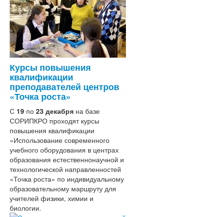
популяризации русского языка в
Республике Южная Осетия (Алания)»
ФЦПРО
Научно-методическое сопровождение
обучения осетинскому языку
Взаимообучение образовательных
организаций
Курсы повышения
Система работы со школами с
квалификации
низкими образовательными
преподавателей центров
результатами
«Точка роста»
Система обеспечения
С
19
по
23 декабря
профессионального развития
на базе
СОРИПКРО проходят курсы
педагогических работников
повышения квалификации
Приказ МОиН РСО-Алания
«Использование современного
Методические рекомендации
учебного оборудования в центрах
Программа
образования естественнонаучной и
Сайт ВФСК ГТО
технологической направленностей
Подразделения
«Точка роста» по индивидуальному
Ректорат
образовательному маршруту для
Организационно-
Контакты
учителей физики, химии и
методический отдел
биологии.
Кафедры