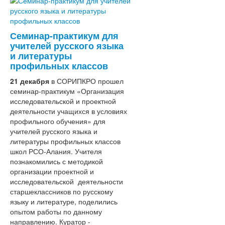
Кафедра педагогики и
психологии
Кафедра осетинского
языка и литературы
Семинар-практикум для
Кафедра технологии
учителей русского языка
обучения и методики
и литературы
преподавания
профильных классов
Кафедра дошкольного и
21 декабря
в СОРИПКРО прошел
начального образования
семинар-практикум «Организация
Ученый совет
исследовательской и проектной
Центры
деятельности учащихся в условиях
Центр непрерывного
профильного обучения» для
повышения
учителей русского языка и
профессионального
литературы профильных классов
мастерства
школ РСО-Алания. Учителя
педагогических
познакомились с методикой
работников и
организации проектной и
управленческх кадров
исследовательской деятельности
Ассоциации
старшеклассников по русскому
языку и литературе, поделились
опытом работы по данному
направлению. Куратор -