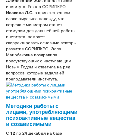
Алибековой Э.М.
Основные сведения
с коллективом
института. Ректор СОРИПКРО
Структура и органы управления
Исакова Л.С.
образовательной организацией
в приветственном
слове выразила надежду, что
Документы
встреча с министром станет
Образование
стимулом для дальнейшей работы
Руководство. Педагогический (научно-
института, поможет
педагогический) состав
скорректировать основные векторы
Материально-техническое
развития СОРИПКРО. Элла
обеспечение, оснащенность
Маирбековна поздравила
образовательного процесса
присутствующих с наступающим
Платные образовательные услуги
Новым Годом и ответила на ряд
Финансово-хозяйственная
вопросов, которые задали ей
деятельность
преподаватели института.
Стипендии и иные виды
материальной поддержки
Образовательные стандарты
Вакантные места для приема
Доступная среда
Методики работы с
Международное сотрудничество
лицами, употребляющими
Обратная связь
психоактивные вещества
Часто задаваемые вопросы
и созависимыми
Деятельность
С
12
по
24 декабря
План основных мероприятий
на базе