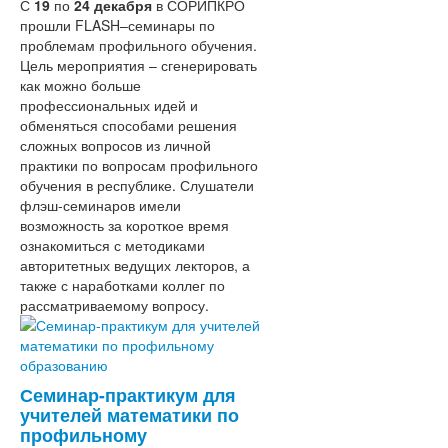
С
19
по
24 декабря
Концепция
в СОРИПКРО
прошли FLASH–семинары по
СМИ о нас
преподавания
проблемам профильного обучения.
Аттестация
русского
Цель мероприятия – сгенерировать
Фотоальбом
языка
как можно больше
Форум
и
профессиональных идей и
Отзывы слушателей
литературы
обменяться способами решения
Обобщение опыта
Концепция
сложных вопросов из личной
Работа с одаренными детьми
географического
практики по вопросам профильного
Партнеры
образования
обучения в республике. Слушатели
Комплексная безопасность
Концепция
флэш-семинаров имели
Профилактика асоциальных
преподавания
возможность за короткое время
явлений среди
учебного
ознакомиться с методиками
несовершеннолетних
предмета
авторитетных ведущих лекторов, а
ГТО
«Обществознание»
также с наработками коллег по
WorldSkillsRussia
рассматриваемому вопросу.
Всероссийский конкурс сочинений
Межрегиональный конкурс-фестиваль
учителей родных языков СКФО «Мы
разные, но равные»
Конкурс профессионального
Семинар-практикум для
мастерства
учителей математики по
"Учитель года" и "Педагогический
профильному
дебют"