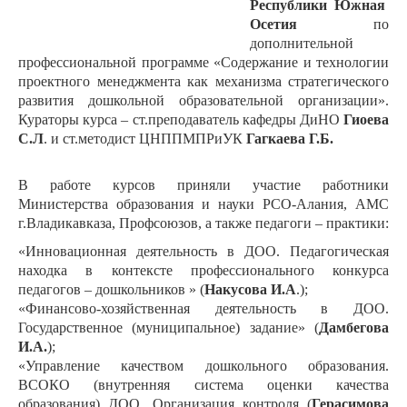
Республики Южная
Осетия
по
дополнительной
профессиональной программе «Содержание и технологии
проектного менеджмента как механизма стратегического
развития дошкольной образовательной организации».
Кураторы курса – ст.преподаватель кафедры ДиНО
Гиоева
С.Л
. и ст.методист ЦНППМПРиУК
Гагкаева Г.Б.
В работе курсов приняли участие работники
Министерства образования и науки РСО-Алания, АМС
г.Владикавказа, Профсоюзов, а также педагоги – практики:
«Инновационная деятельность в ДОО. Педагогическая
находка в контексте профессионального конкурса
педагогов – дошкольников » (
Накусова И.А
.);
«Финансово-хозяйственная деятельность в ДОО.
Государственное (муниципальное) задание» (
Дамбегова
И.А.
);
«Управление качеством дошкольного образования.
ВСОКО (внутренняя система оценки качества
образования) ДОО. Организация контроля (
Герасимова