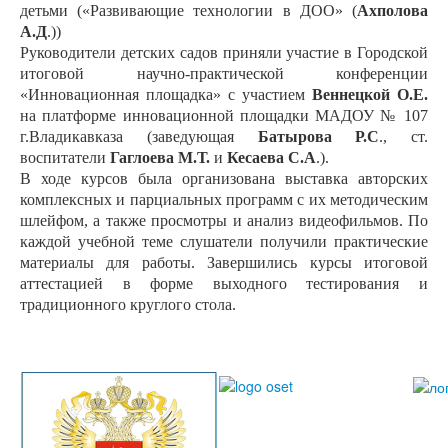
детьми («Развивающие технологии в ДОО» (
Ахполова
А.Д
.))
Руководители детских садов приняли участие в Городской
итоговой научно-практической конференции
«Инновационная площадка» с участием
Веннецкой О.Е.
на платформе инновационной площадки МАДОУ № 107
г.Владикавказа (заведующая
Батырова Р.С
., ст.
воспитатели
Гаглоева М.Т.
и
Кесаева С.А
.).
В ходе курсов была организована выставка авторских
комплексных и парциальных программ с их методическим
шлейфом, а также просмотры и анализ видеофильмов. По
каждой учебной теме слушатели получили практические
материалы для работы.
Завершились курсы итоговой
аттестацией в форме выходного тестирования и
традиционного круглого стола.