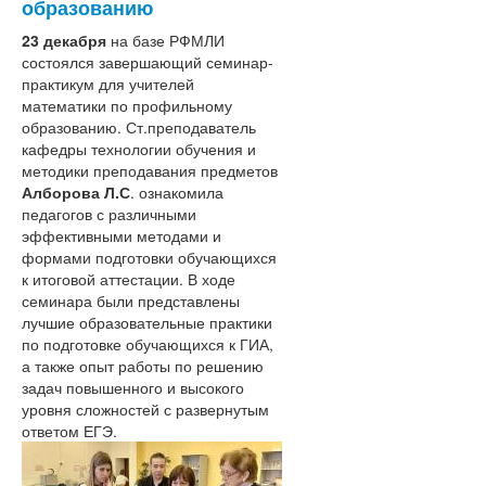
образованию
"Воспитатель года"
23 декабря
на базе РФМЛИ
"Лучший руководитель ОО"
состоялся завершающий семинар-
"Методическая копилка"
практикум для учителей
«Мастер года»
математики по профильному
"За нравственный подвиг учителя"
образованию. Ст.преподаватель
"Абилимпикс"
кафедры технологии обучения и
Земский учитель
методики преподавания предметов
Национальный проект образование
Алборова Л.С
. ознакомила
Подготовка к ГИА-9 и ГИА- 11
педагогов с различными
Эффективный руководитель
эффективными методами и
Развитие предпрофессионального
формами подготовки обучающихся
образования в РСО-Алания
к итоговой аттестации. В ходе
Развитие химико-биологического
семинара были представлены
образования в РСО-Алания
лучшие образовательные практики
Развитие географического
по подготовке обучающихся к ГИА,
образования в РСО-Алания
а также опыт работы по решению
Наставничество
задач повышенного и высокого
Подготовка кадров для системы
уровня сложностей с развернутым
образования
ответом ЕГЭ.
РСОКО
Проект «Реализация образовательной
политики по продвижению и