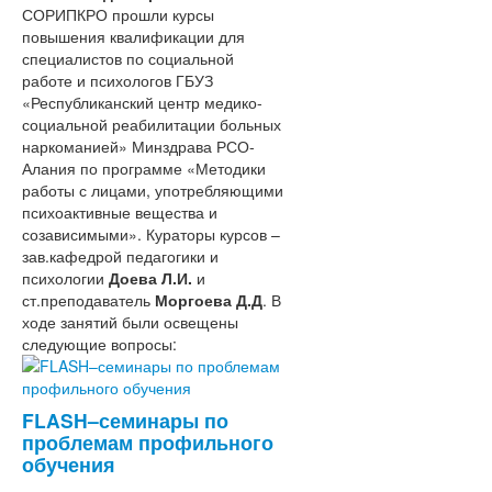
СОРИПКРО прошли курсы
Учебная деятельность
повышения квалификации для
Повышение квалификации
специалистов по социальной
Профессиональная переподготовка
работе и психологов ГБУЗ
Функциональная грамотность
«Республиканский центр медико-
Издательская деятельность
социальной реабилитации больных
Научно-методическая деятельность
наркоманией» Минздрава РСО-
Методическая деятельность
Алания по программе «Методики
Программа поддержки РМО и ШМО
работы с лицами, употребляющими
Система методической работы
психоактивные вещества и
Сопровождение и поддержка качеств
созависимыми». Кураторы курсов –
образования
зав.кафедрой педагогики и
Сопровождение программы
психологии
Доева Л.И.
и
"Семьеведение"
ст.преподаватель
Концепция
Моргоева Д.Д
. В
ходе занятий были освещены
Предметные
следующие вопросы:
Конкурсы
концепции
Концецепция
Проекты
развития
математического
FLASH–семинары по
Региональные механизмы
образования
проблемам профильного
управления качеством
в
обучения
образования
РФ