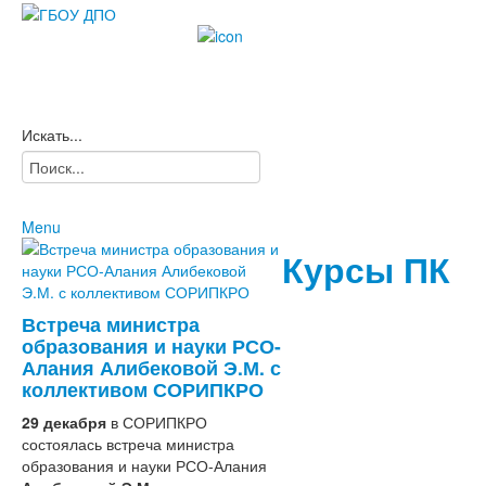
Искать...
Menu
Главная
Курсы ПК
Карта сайта
Новости
2021
Встреча министра
2020
Сведения
образования и науки РСО-
2019
об
Алания Алибековой Э.М. с
2018
коллективом СОРИПКРО
2017
29 декабря
2015-2016
в СОРИПКРО
состоялась встреча министра
2022
образования и науки РСО-Алания
образовательной организации