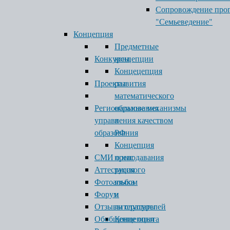
Сопровождение про
"Семьеведение"
Концепция
Предметные
Конкурсы
концепции
Концецепция
Проекты
развития
математического
Региональные механизмы
образования
управления качеством
в
образования
РФ
Концепция
СМИ о нас
преподавания
Аттестация
русского
Фотоальбом
языка
Форум
и
Отзывы слушателей
литературы
Обобщение опыта
Концепция