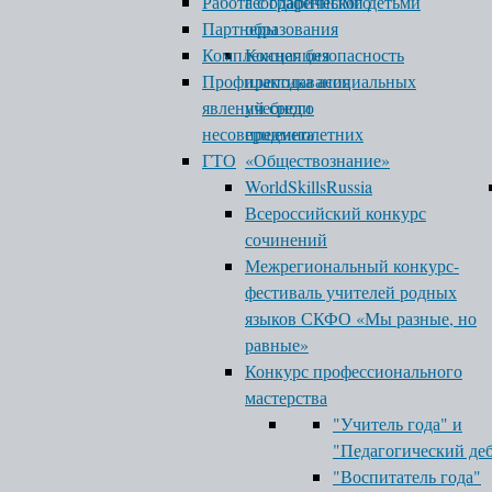
Работа с одаренными детьми
географического
Партнеры
образования
Комплексная безопасность
Концепция
Профилактика асоциальных
преподавания
явлений среди
учебного
несовершеннолетних
предмета
ГТО
«Обществознание»
WorldSkillsRussia
Всероссийский конкурс
сочинений
Межрегиональный конкурс-
фестиваль учителей родных
языков СКФО «Мы разные, но
равные»
Конкурс профессионального
мастерства
"Учитель года" и
"Педагогический де
"Воспитатель года"