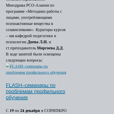
Минздрава РСО-Алания по
программе «Методики работы с
лицами, употребляющими
психоактивные вещества и
созависимыми». Кураторы курсов
– зав.кафедрой педагогики и
Доева Л.И.
психологии
и
Моргоева Д.Д
ст.преподаватель
.
В ходе занятий были освещены
следующие вопросы:
FLASH–семинары по
проблемам профильного
обучения
19
24 декабря
С
по
в СОРИПКРО