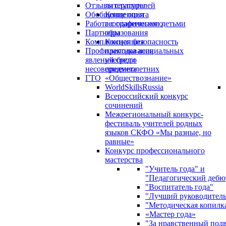
Отзывы слушателей
литературы
Обобщение опыта
Концепция
Работа с одаренными детьми
географического
Партнеры
образования
Комплексная безопасность
Концепция
Профилактика асоциальных
преподавания
явлений среди
учебного
несовершеннолетних
предмета
ГТО
«Обществознание»
WorldSkillsRussia
Всероссийский конкурс
сочинений
Межрегиональный конкурс-
фестиваль учителей родных
языков СКФО «Мы разные, но
равные»
Конкурс профессионального
мастерства
"Учитель года" и
"Педагогический дебю
"Воспитатель года"
"Лучший руководител
"Методическая копилк
«Мастер года»
"За нравственный под