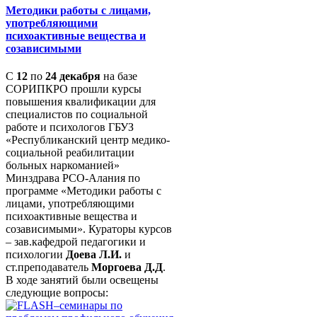
Методики работы с лицами,
употребляющими
психоактивные вещества и
созависимыми
С
12
по
24 декабря
на базе
СОРИПКРО прошли курсы
повышения квалификации для
специалистов по социальной
работе и психологов ГБУЗ
«Республиканский центр медико-
социальной реабилитации
больных наркоманией»
Минздрава РСО-Алания по
программе «Методики работы с
лицами, употребляющими
психоактивные вещества и
созависимыми». Кураторы курсов
– зав.кафедрой педагогики и
психологии
Доева Л.И.
и
ст.преподаватель
Моргоева Д.Д
.
В ходе занятий были освещены
следующие вопросы: