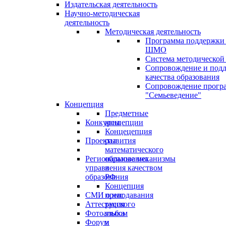
Издательская деятельность
Научно-методическая
деятельность
Методическая деятельность
Программа поддержки
ШМО
Система методической
Сопровождение и под
качества образования
Сопровождение прогр
"Семьеведение"
Концепция
Предметные
Конкурсы
концепции
Концецепция
Проекты
развития
математического
Региональные механизмы
образования
управления качеством
в
образования
РФ
Концепция
СМИ о нас
преподавания
Аттестация
русского
Фотоальбом
языка
Форум
и