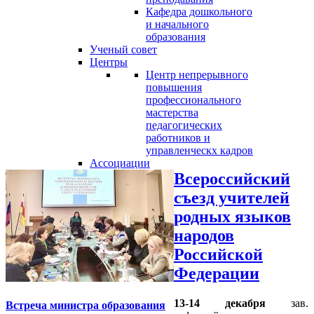
Кафедра дошкольного
и начального
образования
Ученый совет
Центры
Центр непрерывного
повышения
профессионального
мастерства
педагогических
работников и
управленческх кадров
Ассоциации
Всероссийский
съезд учителей
родных языков
народов
Российской
Федерации
13-14 декабря
зав.
Встреча министра образования