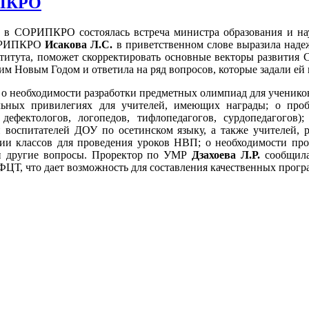
ПКРО
я
в СОРИПКРО состоялась встреча министра образования и н
ОРИПКРО
Исакова Л.С.
в приветственном слове выразила надеж
титута, поможет скорректировать основные векторы развити
м Новым Годом и ответила на ряд вопросов, которые задали ей 
 о необходимости разработки предметных олимпиад для ученико
льных привилегиях для учителей, имеющих награды; о проб
 дефектологов, логопедов, тифлопедагогов, сурдопедагогов
 воспитателей ДОУ по осетинском языку, а также учителей, 
ии классов для проведения уроков НВП; о необходимости пр
и другие вопросы. Проректор по УМР
Дзахоева Л.Р.
сообщила
ФЦТ, что дает возможность для составления качественных про