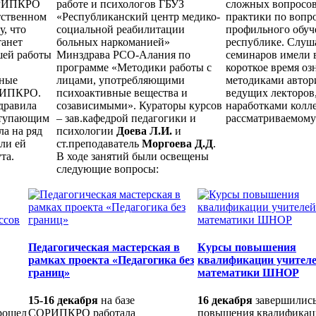
ОРИПКРО
работе и психологов ГБУЗ
сложных вопросов
тственном
«Республиканский центр медико-
практики по вопр
у, что
социальной реабилитации
профильного обуч
танет
больных наркоманией»
республике. Слуш
шей работы
Минздрава РСО-Алания по
семинаров имели 
программе «Методики работы с
короткое время оз
вные
лицами, употребляющими
методиками автор
РИПКРО.
психоактивные вещества и
ведущих лекторов,
дравила
созависимыми». Кураторы курсов
наработками колле
ступающим
– зав.кафедрой педагогики и
рассматриваемому
а на ряд
психологии
Доева Л.И.
и
али ей
ст.преподаватель
Моргоева Д.Д
.
та.
В ходе занятий были освещены
следующие вопросы:
Педагогическая мастерская в
Курсы повышения
рамках проекта «Педагогика без
квалификации учител
границ»
математики ШНОР
15-16 декабря
на базе
16 декабря
завершились
рошел
СОРИПКРО работала
повышения квалифика