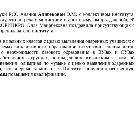
ауки РСО-Алания
Алибековой Э.М.
с коллективом института.
ду, что встреча с министром станет стимулом для дальнейшей
я СОРИПКРО. Элла Маирбековна поздравила присутствующих с
преподаватели института.
в начальных классов с целью выявления одаренных учащихся; о
лемах инклюзивного образования: отсутствии специалистов
); о необходимости базового образования в ВУЗах и СУЗах
работающих в группах, не владеющих осетинским языком; об
оведения олимпиад по музыке с целью выявления одаренных
, что впервые за много лет Институт получил качественную
грамм повышения квалификации.