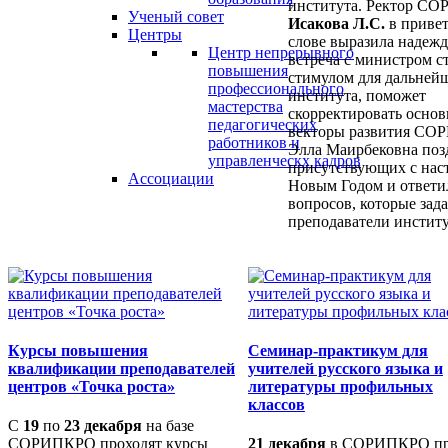
института. Ректор С
Ученый совет
Исакова Л.С.
в приве
Центры
слове выразила надежд
Центр непрерывного
встреча с министром с
повышения
стимулом для дальней
профессионального
института, поможет
мастерства
скорректировать осно
педагогических
векторы развития СО
работников и
Элла Маирбековна поз
управленческх кадров
присутствующих с на
Ассоциации
Новым Годом и ответил
вопросов, которые зад
преподаватели институ
Курсы повышения
Семинар-практикум для
квалификации преподавателей
учителей русского языка и
центров «Точка роста»
литературы профильных
классов
С
19
по
23 декабря
на базе
СОРИПКРО проходят курсы
21 декабря
в СОРИПКРО п