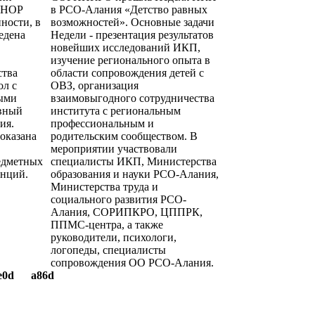
ШНОР
в РСО-Алания «Детство равных
ности, в
возможностей». Основные задачи
едена
Недели - презентация результатов
новейших исследований ИКП,
изучение регионального опыта в
ства
области сопровождения детей с
ол с
ОВЗ, организация
ыми
взаимовыгодного сотрудничества
ивный
института с региональным
ия.
профессиональным и
оказана
родительским сообществом. В
мероприятии участвовали
едметных
специалисты ИКП, Министерства
енций.
образования и науки РСО-Алания,
Министерства труда и
социального развития РСО-
Алания, СОРИПКРО, ЦППРК,
ППМС-центра, а также
руководители, психологи,
логопеды, специалисты
сопровождения ОО РСО-Алания.