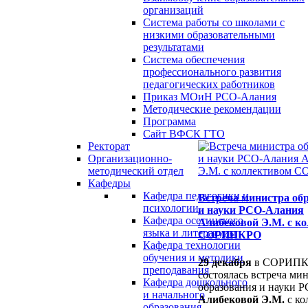
организаций
Система работы со школами с
низкими образовательными
результатами
Система обеспечения
профессионального развития
педагогических работников
Приказ МОиН РСО-Алания
Методические рекомендации
Программа
Сайт ВФСК ГТО
Ректорат
Организационно-
методический отдел
Кафедры
Кафедра педагогики и
Встреча министра об
психологии
и науки РСО-Алания
Кафедра осетинского
Алибековой Э.М. с к
языка и литературы
СОРИПКРО
Кафедра технологии
обучения и методики
29 декабря
в СОРИП
преподавания
состоялась встреча ми
Кафедра дошкольного
образования и науки 
и начального
Алибековой Э.М.
с ко
образования