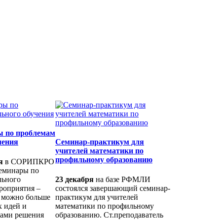
 по проблемам
чения
Семинар-практикум для
учителей математики по
профильному образованию
я
в СОРИПКРО
еминары по
льного
23 декабря
на базе РФМЛИ
роприятия –
состоялся завершающий семинар-
к можно больше
практикум для учителей
 идей и
математики по профильному
бами решения
образованию. Ст.преподаватель