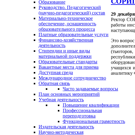
СОРИ
Образование
Руководство. Педагогический
(научно-педагогический) состав
29 декабр
Материально-техническое
Ректор С
обеспечение, оснащенность
работы инс
образовательного процесса
наступающи
Платные образовательные услуги
Финансово-хозяйственная
Это вопрос
деятельность
дополните
Стипендии и иные виды
(тьюторов,
материальной поддержки
республики
Образовательные стандарты
оборудован
Вакантные места для приема
учащихся 
Доступная среда
аналитику 
Международное сотрудничество
Обратная связь
Часто задаваемые вопросы
План основных мероприятий
Учебная деятельность
Повышение квалификации
Профессиональная
переподготовка
Функциональная грамотность
Издательская деятельность
Научно-методическая