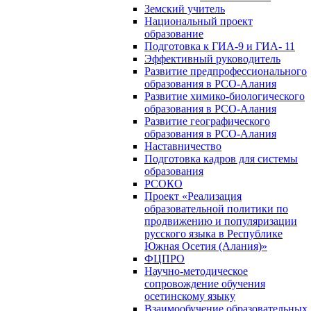
Земский учитель
Национальный проект
образование
Подготовка к ГИА-9 и ГИА- 11
Эффективный руководитель
Развитие предпрофессионального
образования в РСО-Алания
Развитие химико-биологического
образования в РСО-Алания
Развитие географического
образования в РСО-Алания
Наставничество
Подготовка кадров для системы
образования
РСОКО
Проект «Реализация
образовательной политики по
продвижению и популяризации
русского языка в Республике
Южная Осетия (Алания)»
ФЦПРО
Научно-методическое
сопровождение обучения
осетинскому языку
Взаимообучение образовательных