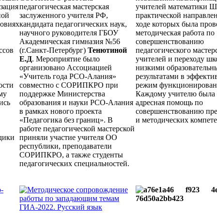
зация
педагогическая мастерская
учителей математики 
ной
заслуженного учителя РФ,
практической направлен
ловиях
кандидата педагогических наук,
ходе которых была пров
научного руководителя ГБОУ
методическая работа по
Академическая гимназия №56
совершенствованию
ссов
(г.Санкт-Петербург)
Тенютиной
педагогического мастер
Е.Д
. Мероприятие было
учителей и переходу шк
организовано Ассоциацией
низкими образовательн
«Учитель года РСО-Алания»
результатами в эффект
ости
совместно с СОРИПКРО при
режим функционирован
му
поддержке Министерства
Каждому учителю была 
ись
образования и науки РСО-Алания
адресная помощь по
в рамках нового проекта
совершенствованию пр
«Педагогика без границ». В
и методических компет
работе педагогической мастерской
дики
приняли участие учителя ОО
республики, преподаватели
СОРИПКРО, а также студенты
педагогических специальностей.