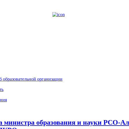
б образовательной организации
ть
ния
а министра образования и науки РСО-Ал