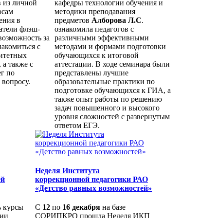
 из личной
кафедры технологии обучения и
осам
методики преподавания
ения в
предметов
Алборова Л.С
.
атели флэш-
ознакомила педагогов с
возможность за
различными эффективными
накомиться с
методами и формами подготовки
итетных
обучающихся к итоговой
 а также с
аттестации. В ходе семинара были
г по
представлены лучшие
 вопросу.
образовательные практики по
подготовке обучающихся к ГИА, а
также опыт работы по решению
задач повышенного и высокого
уровня сложностей с развернутым
ответом ЕГЭ.
Неделя Института
ей
коррекционной педагогики РАО
«Детство равных возможностей»
 курсы
С
12
по
16 декабря
на базе
ции
СОРИПКРО прошла Неделя ИКП