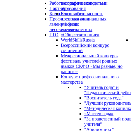
Работа с одаренными детьми
географического
Партнеры
образования
Комплексная безопасность
Концепция
Профилактика асоциальных
преподавания
явлений среди
учебного
несовершеннолетних
предмета
ГТО
«Обществознание»
WorldSkillsRussia
Всероссийский конкурс
сочинений
Межрегиональный конкурс-
фестиваль учителей родных
языков СКФО «Мы разные, но
равные»
Конкурс профессионального
мастерства
"Учитель года" и
"Педагогический дебю
"Воспитатель года"
"Лучший руководител
"Методическая копилк
«Мастер года»
"За нравственный под
учителя"
"Абилимпикс"