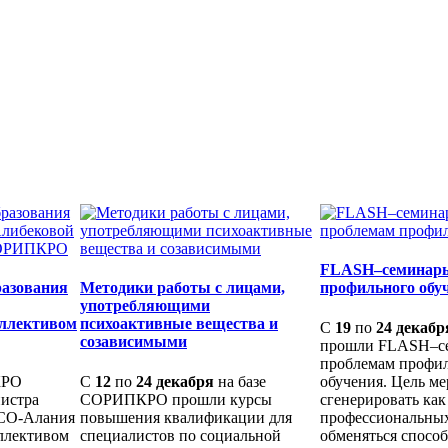
FLASH–семинары
разования
Методики работы с лицами,
профильного обу
употребляющими
оллективом
психоактивные вещества и
С
19
по
24 декабр
созависимыми
прошли FLASH–с
проблемам профи
КРО
С
12
по
24 декабря
на базе
обучения. Цель ме
нистра
СОРИПКРО прошли курсы
сгенерировать ка
РСО-Алания
повышения квалификации для
профессиональных
ллективом
специалистов по социальной
обменяться спосо