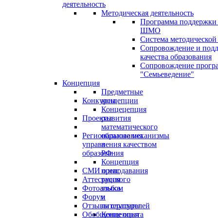
деятельность
Методическая деятельность
Программа поддержки
ШМО
Система методической
Сопровождение и под
качества образования
Сопровождение прогр
"Семьеведение"
Концепция
Предметные
Конкурсы
концепции
Концецепция
Проекты
развития
математического
Региональные механизмы
образования
управления качеством
в
образования
РФ
Концепция
СМИ о нас
преподавания
Аттестация
русского
Фотоальбом
языка
Форум
и
Отзывы слушателей
литературы
Обобщение опыта
Концепция