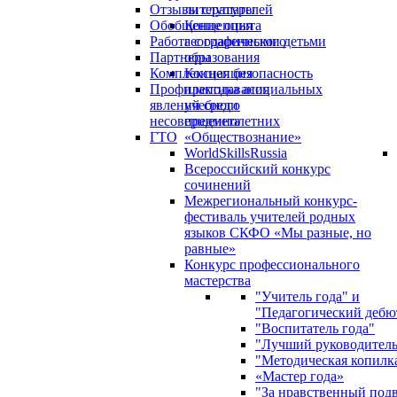
Отзывы слушателей
литературы
Обобщение опыта
Концепция
Работа с одаренными детьми
географического
Партнеры
образования
Комплексная безопасность
Концепция
Профилактика асоциальных
преподавания
явлений среди
учебного
несовершеннолетних
предмета
ГТО
«Обществознание»
WorldSkillsRussia
Всероссийский конкурс
сочинений
Межрегиональный конкурс-
фестиваль учителей родных
языков СКФО «Мы разные, но
равные»
Конкурс профессионального
мастерства
"Учитель года" и
"Педагогический дебю
"Воспитатель года"
"Лучший руководител
"Методическая копилк
«Мастер года»
"За нравственный под