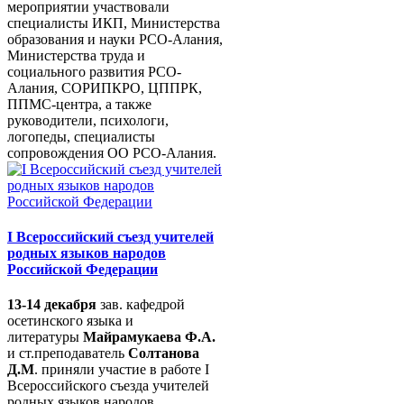
мероприятии участвовали
специалисты ИКП, Министерства
образования и науки РСО-Алания,
Министерства труда и
социального развития РСО-
Алания, СОРИПКРО, ЦППРК,
ППМС-центра, а также
руководители, психологи,
логопеды, специалисты
сопровождения ОО РСО-Алания.
I Всероссийский съезд учителей
родных языков народов
Российской Федерации
13-14 декабря
зав. кафедрой
осетинского языка и
литературы
Майрамукаева Ф.А.
и ст.преподаватель
Солтанова
Д.М
. приняли участие в работе I
Всероссийского съезда учителей
родных языков народов