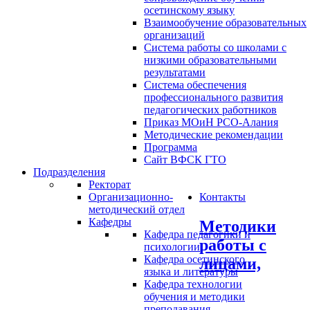
осетинскому языку
Взаимообучение образовательных
организаций
Система работы со школами с
низкими образовательными
результатами
Система обеспечения
профессионального развития
педагогических работников
Приказ МОиН РСО-Алания
Методические рекомендации
Программа
Сайт ВФСК ГТО
Подразделения
Ректорат
Организационно-
Контакты
методический отдел
Кафедры
Методики
Кафедра педагогики и
работы с
психологии
Кафедра осетинского
лицами,
языка и литературы
Кафедра технологии
обучения и методики
преподавания