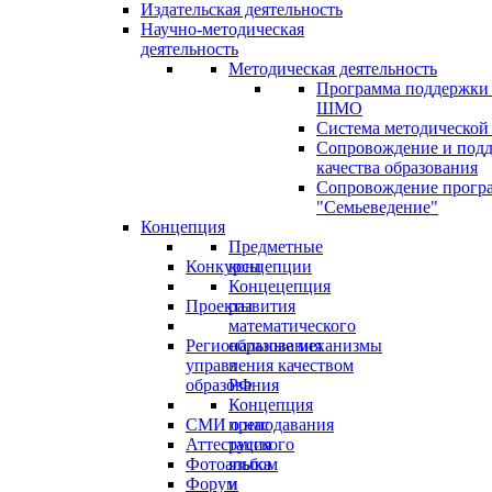
Издательская деятельность
Научно-методическая
деятельность
Методическая деятельность
Программа поддержки
ШМО
Система методической
Сопровождение и под
качества образования
Сопровождение прогр
"Семьеведение"
Концепция
Предметные
Конкурсы
концепции
Концецепция
Проекты
развития
математического
Региональные механизмы
образования
управления качеством
в
образования
РФ
Концепция
СМИ о нас
преподавания
Аттестация
русского
Фотоальбом
языка
Форум
и