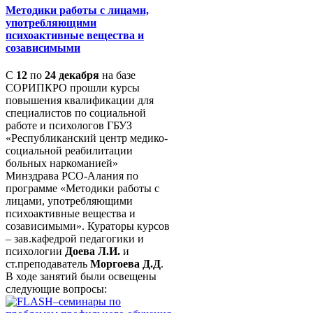
Методики работы с лицами,
употребляющими
психоактивные вещества и
созависимыми
С
12
по
24 декабря
на базе
СОРИПКРО прошли курсы
повышения квалификации для
специалистов по социальной
работе и психологов ГБУЗ
«Республиканский центр медико-
социальной реабилитации
больных наркоманией»
Минздрава РСО-Алания по
программе «Методики работы с
лицами, употребляющими
психоактивные вещества и
созависимыми». Кураторы курсов
– зав.кафедрой педагогики и
психологии
Доева Л.И.
и
ст.преподаватель
Моргоева Д.Д
.
В ходе занятий были освещены
следующие вопросы: