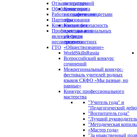
Отзывы слушателей
литературы
Обобщение опыта
Концепция
Работа с одаренными детьми
географического
Партнеры
образования
Комплексная безопасность
Концепция
Профилактика асоциальных
преподавания
явлений среди
учебного
несовершеннолетних
предмета
ГТО
«Обществознание»
WorldSkillsRussia
Всероссийский конкурс
сочинений
Межрегиональный конкурс-
фестиваль учителей родных
языков СКФО «Мы разные, но
равные»
Конкурс профессионального
мастерства
"Учитель года" и
"Педагогический дебю
"Воспитатель года"
"Лучший руководител
"Методическая копилк
«Мастер года»
"За нравственный под