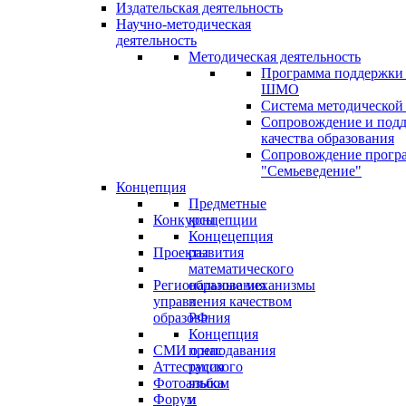
Издательская деятельность
Научно-методическая
деятельность
Методическая деятельность
Программа поддержки
ШМО
Система методической
Сопровождение и под
качества образования
Сопровождение прогр
"Семьеведение"
Концепция
Предметные
Конкурсы
концепции
Концецепция
Проекты
развития
математического
Региональные механизмы
образования
управления качеством
в
образования
РФ
Концепция
СМИ о нас
преподавания
Аттестация
русского
Фотоальбом
языка
Форум
и