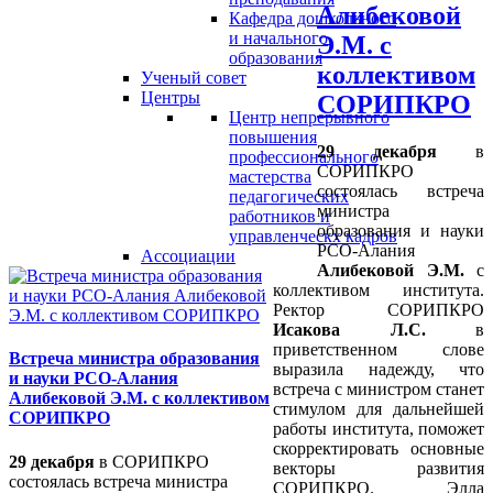
Алибековой
Кафедра дошкольного
и начального
Э.М. с
образования
коллективом
Ученый совет
Центры
СОРИПКРО
Центр непрерывного
повышения
29 декабря
в
профессионального
СОРИПКРО
мастерства
состоялась встреча
педагогических
министра
работников и
образования и науки
управленческх кадров
РСО-Алания
Ассоциации
Алибековой Э.М.
с
коллективом института.
Ректор СОРИПКРО
Исакова Л.С.
в
приветственном слове
Встреча министра образования
выразила надежду, что
и науки РСО-Алания
встреча с министром станет
Алибековой Э.М. с коллективом
стимулом для дальнейшей
СОРИПКРО
работы института, поможет
скорректировать основные
29 декабря
в СОРИПКРО
векторы развития
состоялась встреча министра
СОРИПКРО. Элла