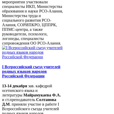
мероприятии участвовали
специалисты ИКП, Министерства
образования и науки РСО-Алания,
Министерства труда и
социального развития РСО-
Алания, СОРИПКРО, ЦППРК,
ППМС-центра, а также
руководители, психологи,
логопеды, специалисты
сопровождения ОО РСО-Алания.
I Всероссийский съезд учителей
родных языков народов
Российской Федерации
13-14 декабря
зав. кафедрой
осетинского языка и
литературы
Майрамукаева Ф.А.
и ст.преподаватель
Солтанова
Д.М
. приняли участие в работе I
Всероссийского съезда учителей
родных языков народов