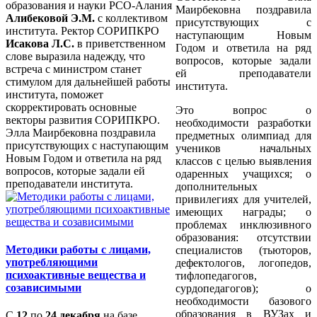
образования и науки РСО-Алания
Маирбековна поздравила
Алибековой Э.М.
с коллективом
присутствующих с
института. Ректор СОРИПКРО
наступающим Новым
Исакова Л.С.
в приветственном
Годом и ответила на ряд
слове выразила надежду, что
вопросов, которые задали
встреча с министром станет
ей преподаватели
стимулом для дальнейшей работы
института.
института, поможет
скорректировать основные
Это вопрос о
векторы развития СОРИПКРО.
необходимости разработки
Элла Маирбековна поздравила
предметных олимпиад для
присутствующих с наступающим
учеников начальных
Новым Годом и ответила на ряд
классов с целью выявления
вопросов, которые задали ей
одаренных учащихся; о
преподаватели института.
дополнительных
привилегиях для учителей,
имеющих награды; о
проблемах инклюзивного
образования: отсутствии
Методики работы с лицами,
специалистов (тьюторов,
употребляющими
дефектологов, логопедов,
психоактивные вещества и
тифлопедагогов,
созависимыми
сурдопедагогов); о
необходимости базового
образования в ВУЗах и
С
12
по
24 декабря
на базе