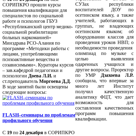
СУЗах республики
СОРИПКРО прошли курсы
воспитателей ДОУ по
повышения квалификации для
осетинском языку, а также
специалистов по социальной
учителей, работающих в
работе и психологов ГБУЗ
группах, не владеющих
«Республиканский центр медико-
осетинским языком; об
социальной реабилитации
оборудовании классов для
больных наркоманией»
проведения уроков НВП; о
Минздрава РСО-Алания по
необходимости проведения
программе «Методики работы с
олимпиад по музыке с
лицами, употребляющими
целью выявления
психоактивные вещества и
одаренных учащихся и
созависимыми». Кураторы курсов
другие вопросы. Проректор
– зав.кафедрой педагогики и
по УМР
Дзахоева Л.Р.
психологии
Доева Л.И.
и
сообщила, что впервые за
ст.преподаватель
Моргоева Д.Д
.
много лет Институт
В ходе занятий были освещены
получил качественную
следующие вопросы:
аналитику ФЦТ, что дает
возможность для
составления качественных
программ повышения
FLASH–семинары по проблемам
квалификации.
профильного обучения
С
19
по
24 декабря
в СОРИПКРО