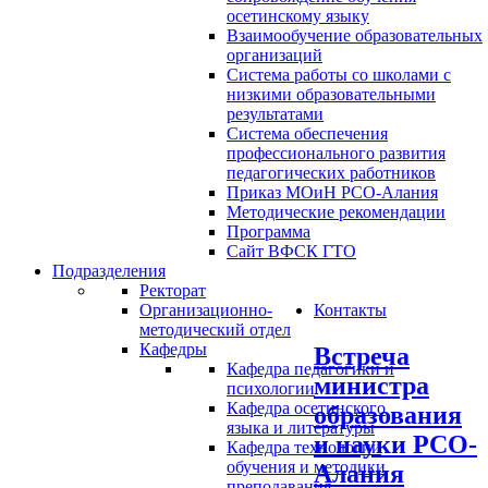
осетинскому языку
Взаимообучение образовательных
организаций
Система работы со школами с
низкими образовательными
результатами
Система обеспечения
профессионального развития
педагогических работников
Приказ МОиН РСО-Алания
Методические рекомендации
Программа
Сайт ВФСК ГТО
Подразделения
Ректорат
Организационно-
Контакты
методический отдел
Кафедры
Встреча
Кафедра педагогики и
министра
психологии
Кафедра осетинского
образования
языка и литературы
и науки РСО-
Кафедра технологии
обучения и методики
Алания
преподавания