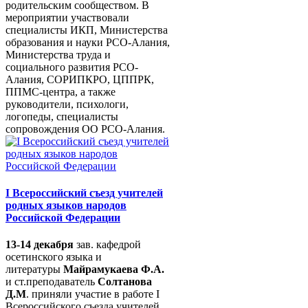
родительским сообществом. В
мероприятии участвовали
специалисты ИКП, Министерства
образования и науки РСО-Алания,
Министерства труда и
социального развития РСО-
Алания, СОРИПКРО, ЦППРК,
ППМС-центра, а также
руководители, психологи,
логопеды, специалисты
сопровождения ОО РСО-Алания.
I Всероссийский съезд учителей
родных языков народов
Российской Федерации
13-14 декабря
зав. кафедрой
осетинского языка и
литературы
Майрамукаева Ф.А.
и ст.преподаватель
Солтанова
Д.М
. приняли участие в работе I
Всероссийского съезда учителей