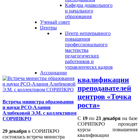
Кафедра дошкольного
и начального
образования
Ученый совет
Центры
Центр непрерывного
повышения
профессионального
мастерства
педагогических
работников и
управленческх кадров
Ассоциации
квалификации
преподавателей
центров «Точка
Встреча министра образования
роста»
и науки РСО-Алания
Алибековой Э.М. с коллективом
С
19
по
23 декабря
на базе
СОРИПКРО
СОРИПКРО проходят
курсы повышения
29 декабря
в СОРИПКРО
квалификации
состоялась встреча министра