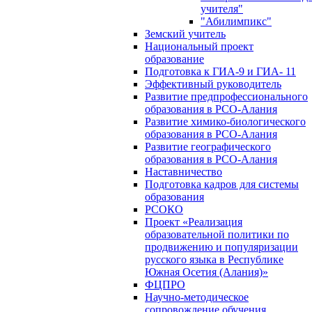
учителя"
"Абилимпикс"
Земский учитель
Национальный проект
образование
Подготовка к ГИА-9 и ГИА- 11
Эффективный руководитель
Развитие предпрофессионального
образования в РСО-Алания
Развитие химико-биологического
образования в РСО-Алания
Развитие географического
образования в РСО-Алания
Наставничество
Подготовка кадров для системы
образования
РСОКО
Проект «Реализация
образовательной политики по
продвижению и популяризации
русского языка в Республике
Южная Осетия (Алания)»
ФЦПРО
Научно-методическое
сопровождение обучения