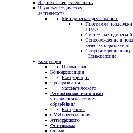
Издательская деятельность
Научно-методическая
деятельность
Методическая деятельность
Программа поддержки
ШМО
Система методической
Сопровождение и под
качества образования
Сопровождение прогр
"Семьеведение"
Концепция
Предметные
Конкурсы
концепции
Концецепция
Проекты
развития
математического
Региональные механизмы
образования
управления качеством
в
образования
РФ
Концепция
СМИ о нас
преподавания
Аттестация
русского
Фотоальбом
языка
Форум
и