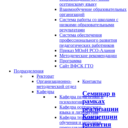
осетинскому языку
Взаимообучение образовательных
организаций
Система работы со школами с
низкими образовательными
результатами
Система обеспечения
профессионального развития
педагогических работников
Приказ МОиН РСО-Алания
Методические рекомендации
Программа
Сайт ВФСК ГТО
Подразделения
Ректорат
Организационно-
Контакты
методический отдел
Кафедры
Семинар в
Кафедра педагогики и
рамках
психологии
Кафедра осетинского
реализации
языка и литературы
Концепции
Кафедра технологии
обучения и методики
развития
преподавания