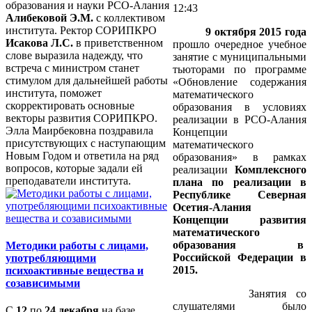
образования и науки РСО-Алания
12:43
Алибековой Э.М.
с коллективом
института. Ректор СОРИПКРО
9 октября 2015 года
Исакова Л.С.
в приветственном
прошло очередное учебное
слове выразила надежду, что
занятие с муниципальными
встреча с министром станет
тьюторами
по программе
стимулом для дальнейшей работы
«Обновление содержания
института, поможет
математического
скорректировать основные
образования в условиях
векторы развития СОРИПКРО.
реализации в РСО-Алания
Элла Маирбековна поздравила
Концепции
присутствующих с наступающим
математического
Новым Годом и ответила на ряд
образования»
в рамках
вопросов, которые задали ей
реализации
Комплексного
преподаватели института.
плана по реализации в
Республике Северная
Осетия-Алания
Концепции развития
математического
образования в
Методики работы с лицами,
Российской Федерации в
употребляющими
2015.
психоактивные вещества и
созависимыми
Занятия со
слушателями было
С
12
по
24 декабря
на базе