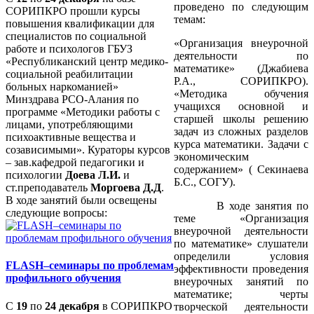
проведено по следующим
СОРИПКРО прошли курсы
темам:
повышения квалификации для
специалистов по социальной
«Организация внеурочной
работе и психологов ГБУЗ
деятельности по
«Республиканский центр медико-
математике» (Джабиева
социальной реабилитации
Р.А., СОРИПКРО).
больных наркоманией»
«Методика обучения
Минздрава РСО-Алания по
учащихся основной и
программе «Методики работы с
старшей школы решению
лицами, употребляющими
задач из сложных разделов
психоактивные вещества и
курса математики. Задачи с
созависимыми». Кураторы курсов
экономическим
– зав.кафедрой педагогики и
содержанием» ( Секинаева
психологии
Доева Л.И.
и
Б.С., СОГУ).
ст.преподаватель
Моргоева Д.Д
.
В ходе занятий были освещены
В ходе занятия по
следующие вопросы:
теме «Организация
внеурочной деятельности
по математике» слушатели
определили у
словия
FLASH–семинары по проблемам
эффективности проведения
профильного обучения
внеурочных занятий по
математике; черты
С
19
по
24 декабря
в СОРИПКРО
творческой деятельности