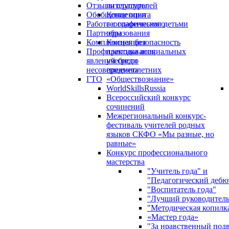
Отзывы слушателей
литературы
Обобщение опыта
Концепция
Работа с одаренными детьми
географического
Партнеры
образования
Комплексная безопасность
Концепция
Профилактика асоциальных
преподавания
явлений среди
учебного
несовершеннолетних
предмета
ГТО
«Обществознание»
WorldSkillsRussia
Всероссийский конкурс
сочинений
Межрегиональный конкурс-
фестиваль учителей родных
языков СКФО «Мы разные, но
равные»
Конкурс профессионального
мастерства
"Учитель года" и
"Педагогический дебю
"Воспитатель года"
"Лучший руководител
"Методическая копилк
«Мастер года»
"За нравственный под