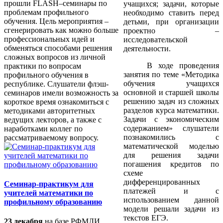
прошли FLASH–семинары по
учащихся; задачи, которые
проблемам профильного
необходимо ставить перед
обучения. Цель мероприятия –
детьми, при организации
сгенерировать как можно больше
проектно –
профессиональных идей и
исследовательской
обменяться способами решения
деятельности.
сложных вопросов из личной
В ходе проведения
практики по вопросам
занятия по теме «Методика
профильного обучения в
обучения учащихся
республике. Слушатели флэш-
основной и старшей школы
семинаров имели возможность за
решению задач из сложных
короткое время ознакомиться с
разделов курса математики.
методиками авторитетных
Задачи с экономическим
ведущих лекторов, а также с
содержанием» слушатели
наработками коллег по
познакомились с
рассматриваемому вопросу.
математической моделью
для решения задачи
погашения кредитов по
схеме
дифференцированных
Семинар-практикум для
платежей и с
учителей математики по
использованием данной
профильному образованию
модели решали задачи из
текстов ЕГЭ.
23 декабря
на базе РФМЛИ