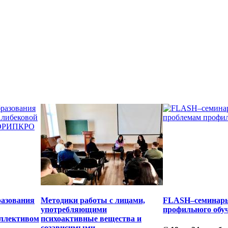
разования
Методики работы с лицами,
FLASH–семинары
употребляющими
профильного обу
оллективом
психоактивные вещества и
созависимыми