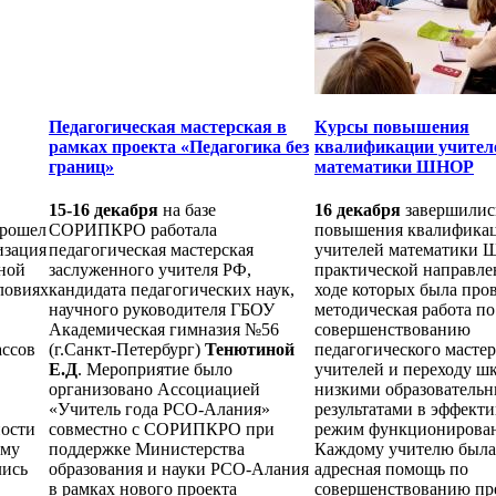
Педагогическая мастерская в
Курсы повышения
рамках проекта «Педагогика без
квалификации учител
границ»
математики ШНОР
15-16 декабря
на базе
16 декабря
завершилис
рошел
СОРИПКРО работала
повышения квалифика
изация
педагогическая мастерская
учителей математики
тной
заслуженного учителя РФ,
практической направле
ловиях
кандидата педагогических наук,
ходе которых была про
научного руководителя ГБОУ
методическая работа по
Академическая гимназия №56
совершенствованию
ассов
(г.Санкт-Петербург)
Тенютиной
педагогического мастер
Е.Д
. Мероприятие было
учителей и переходу шк
организовано Ассоциацией
низкими образователь
«Учитель года РСО-Алания»
результатами в эффект
ности
совместно с СОРИПКРО при
режим функционирован
ому
поддержке Министерства
Каждому учителю была
лись
образования и науки РСО-Алания
адресная помощь по
в рамках нового проекта
совершенствованию пр