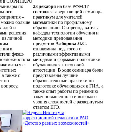
я
в СОРИПКРО
еминары по
23 декабря
на базе РФМЛИ
льного
состоялся завершающий семинар-
роприятия –
практикум для учителей
к можно больше
математики по профильному
 идей и
образованию. Ст.преподаватель
бами решения
кафедры технологии обучения и
 из личной
методики преподавания
осам
предметов
Алборова Л.С
.
ения в
ознакомила педагогов с
атели флэш-
различными эффективными
возможность за
методами и формами подготовки
накомиться с
обучающихся к итоговой
итетных
аттестации. В ходе семинара были
 а также с
представлены лучшие
г по
образовательные практики по
 вопросу.
подготовке обучающихся к ГИА, а
также опыт работы по решению
задач повышенного и высокого
уровня сложностей с развернутым
ответом ЕГЭ.