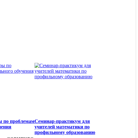
 по проблемам
Семинар-практикум для
чения
учителей математики по
профильному образованию