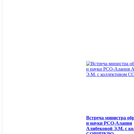
организаций
Система работы со школами с
низкими образовательными
результатами
Система обеспечения
профессионального развития
педагогических работников
Приказ МОиН РСО-Алания
Методические рекомендации
Программа
Сайт ВФСК ГТО
Ректорат
Организационно-
методический отдел
Кафедры
Кафедра педагогики и
психологии
Кафедра осетинского
языка и литературы
Кафедра технологии
обучения и методики
преподавания
Встреча министра об
Кафедра дошкольного
и науки РСО-Алания
и начального
Алибековой Э.М. с к
образования
СОРИПКРО