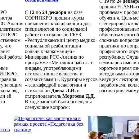
С
19
по
24 декабр
прошли FLASH–с
КРО
С
12
по
24 декабря
на базе
проблемам профи
нистра
СОРИПКРО прошли курсы
обучения. Цель ме
РСО-Алания
повышения квалификации для
сгенерировать ка
ллективом
специалистов по социальной
профессиональных
ОРИПКРО
работе и психологов ГБУЗ
обменяться спосо
тственном
«Республиканский центр медико-
сложных вопросов
у, что
социальной реабилитации
практики по вопр
танет
больных наркоманией»
профильного обуч
шей работы
Минздрава РСО-Алания по
республике. Слуш
программе «Методики работы с
семинаров имели 
вные
лицами, употребляющими
короткое время оз
РИПКРО.
психоактивные вещества и
методиками автор
дравила
созависимыми». Кураторы курсов
ведущих лекторов,
ступающим
– зав.кафедрой педагогики и
наработками колле
а на ряд
психологии
Доева Л.И.
и
рассматриваемому
али ей
ст.преподаватель
Моргоева Д.Д
.
та.
В ходе занятий были освещены
следующие вопросы: