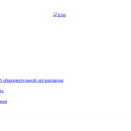
б образовательной организации
ть
ния