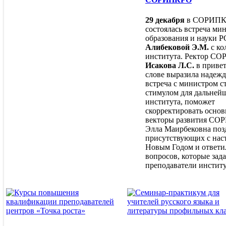
Ученый совет
Центры
29 декабря
в СОРИП
Центр непрерывного
состоялась встреча ми
повышения
образования и науки 
профессионального
Алибековой Э.М.
с ко
мастерства
института. Ректор С
педагогических
Исакова Л.С.
в приве
работников и
слове выразила надежд
управленческх кадров
встреча с министром с
Ассоциации
стимулом для дальней
института, поможет
скорректировать осно
векторы развития СО
Элла Маирбековна поз
присутствующих с на
Новым Годом и ответил
вопросов, которые зад
преподаватели институ