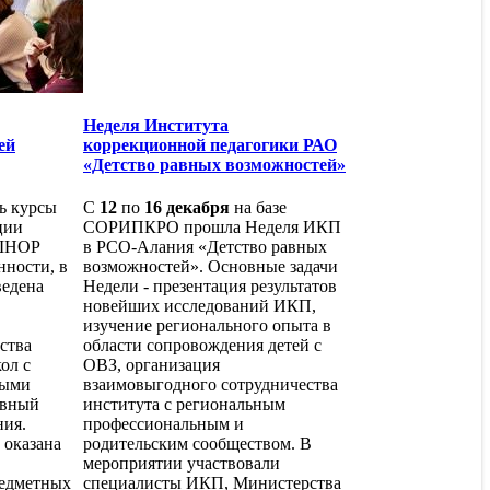
Неделя Института
ей
коррекционной педагогики РАО
«Детство равных возможностей»
ь курсы
С
12
по
16 декабря
на базе
ции
СОРИПКРО прошла Неделя ИКП
 ШНОР
в РСО-Алания «Детство равных
нности, в
возможностей». Основные задачи
ведена
Недели - презентация результатов
новейших исследований ИКП,
изучение регионального опыта в
ства
области сопровождения детей с
ол с
ОВЗ, организация
ными
взаимовыгодного сотрудничества
ивный
института с региональным
ия.
профессиональным и
 оказана
родительским сообществом. В
мероприятии участвовали
едметных
специалисты ИКП, Министерства