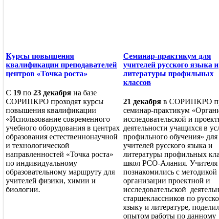
Курсы повышения
Семинар-практикум для
квалификации преподавателей
учителей русского языка и
центров «Точка роста»
литературы профильных
классов
С
19
по
23 декабря
на базе
СОРИПКРО проходят курсы
21 декабря
в СОРИПКРО п
повышения квалификации
семинар-практикум «Орган
«Использование современного
исследовательской и проек
учебного оборудования в центрах
деятельности учащихся в ус
образования естественнонаучной
профильного обучения» для
и технологической
учителей русского языка и
направленностей «Точка роста»
литературы профильных кл
по индивидуальному
школ РСО-Алания. Учителя
образовательному маршруту для
познакомились с методикой
учителей физики, химии и
организации проектной и
биологии.
исследовательской деятель
старшеклассников по русск
языку и литературе, подели
опытом работы по данному