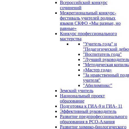
Всероссийский конкурс
сочинений
Межрегиональный конкурс-
фестиваль учителей родных
языков СКФО «Мы разные, но
равные»
Конкурс профессионального
мастерства
"Учитель года" и
"Педагогический дебю
"Воспитатель года"
"Лучший руководител
"Методическая копилк
«Мастер года»
"За нравственный под
учителя"
"Абилимпикс"
Земский учитель
Национальный проект
образование
Подготовка к ГИА-9 и ГИА- 11
Эффективный руководитель
Развитие предпрофессионального
образования в РСО-Алания
Развитие химико-биологического