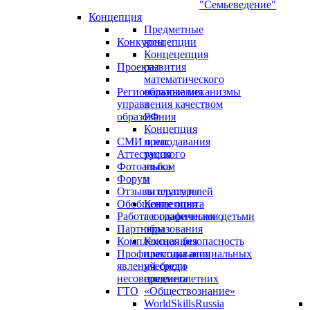
"Семьеведение"
Концепция
Предметные
Конкурсы
концепции
Концецепция
Проекты
развития
математического
Региональные механизмы
образования
управления качеством
в
образования
РФ
Концепция
СМИ о нас
преподавания
Аттестация
русского
Фотоальбом
языка
Форум
и
Отзывы слушателей
литературы
Обобщение опыта
Концепция
Работа с одаренными детьми
географического
Партнеры
образования
Комплексная безопасность
Концепция
Профилактика асоциальных
преподавания
явлений среди
учебного
несовершеннолетних
предмета
ГТО
«Обществознание»
WorldSkillsRussia