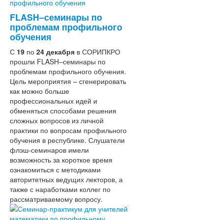
Концепция
СМИ о нас
преподавания
FLASH–семинары по
Аттестация
русского
проблемам профильного
Фотоальбом
языка
обучения
Форум
и
С
19
по
24 декабря
Отзывы слушателей
литературы
в СОРИПКРО
прошли FLASH–семинары по
Обобщение опыта
Концепция
проблемам профильного обучения.
Работа с одаренными детьми
географического
Цель мероприятия – сгенерировать
Партнеры
образования
как можно больше
Комплексная безопасность
Концепция
профессиональных идей и
Профилактика асоциальных
преподавания
обменяться способами решения
явлений среди
учебного
сложных вопросов из личной
несовершеннолетних
предмета
практики по вопросам профильного
ГТО
«Обществознание»
обучения в республике. Слушатели
WorldSkillsRussia
флэш-семинаров имели
Всероссийский конкурс сочинений
возможность за короткое время
Межрегиональный конкурс-фестиваль
ознакомиться с методиками
учителей родных языков СКФО «Мы
авторитетных ведущих лекторов, а
разные, но равные»
также с наработками коллег по
Конкурс профессионального
рассматриваемому вопросу.
мастерства
"Учитель года" и "Педагогический
дебют"