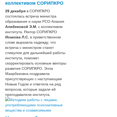
Основные сведения
коллективом СОРИПКРО
Структура и органы управления
29 декабря
образовательной организацией
в СОРИПКРО
состоялась встреча министра
Документы
образования и науки РСО-Алания
Образование
Алибековой Э.М.
Руководство. Педагогический (научно-
с коллективом
института. Ректор СОРИПКРО
педагогический) состав
Исакова Л.С.
Материально-техническое
в приветственном
слове выразила надежду, что
обеспечение, оснащенность
встреча с министром станет
образовательного процесса
стимулом для дальнейшей работы
Платные образовательные услуги
института, поможет
Финансово-хозяйственная
скорректировать основные векторы
деятельность
развития СОРИПКРО. Элла
Стипендии и иные виды
Маирбековна поздравила
материальной поддержки
присутствующих с наступающим
Образовательные стандарты
Новым Годом и ответила на ряд
Вакантные места для приема
вопросов, которые задали ей
Доступная среда
преподаватели института.
Международное сотрудничество
Обратная связь
Часто задаваемые вопросы
Деятельность
План основных мероприятий