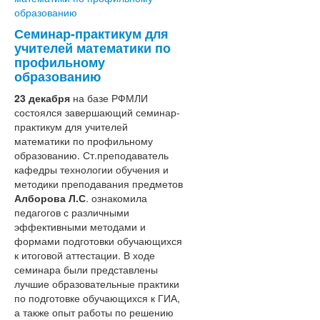
"Воспитатель года"
"Лучший руководитель ОО"
Семинар-практикум для
"Методическая копилка"
учителей математики по
«Мастер года»
профильному
"За нравственный подвиг учителя"
образованию
"Абилимпикс"
23 декабря
на базе РФМЛИ
Земский учитель
состоялся завершающий семинар-
Национальный проект образование
практикум для учителей
Подготовка к ГИА-9 и ГИА- 11
математики по профильному
Эффективный руководитель
образованию. Ст.преподаватель
Развитие предпрофессионального
кафедры технологии обучения и
образования в РСО-Алания
методики преподавания предметов
Развитие химико-биологического
Алборова Л.С
. ознакомила
образования в РСО-Алания
педагогов с различными
Развитие географического
эффективными методами и
образования в РСО-Алания
формами подготовки обучающихся
Наставничество
к итоговой аттестации. В ходе
Подготовка кадров для системы
семинара были представлены
образования
лучшие образовательные практики
РСОКО
по подготовке обучающихся к ГИА,
Проект «Реализация образовательной
а также опыт работы по решению
политики по продвижению и