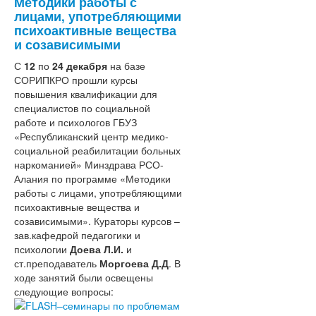
Методики работы с
Учебная деятельность
лицами, употребляющими
Повышение квалификации
психоактивные вещества
Профессиональная переподготовка
и созависимыми
Функциональная грамотность
С
12
по
24 декабря
Издательская деятельность
на базе
СОРИПКРО прошли курсы
Научно-методическая деятельность
повышения квалификации для
Методическая деятельность
специалистов по социальной
Программа поддержки РМО и ШМО
работе и психологов ГБУЗ
Система методической работы
«Республиканский центр медико-
Сопровождение и поддержка качеств
социальной реабилитации больных
образования
наркоманией» Минздрава РСО-
Сопровождение программы
Алания по программе «Методики
"Семьеведение"
работы с лицами, употребляющими
Концепция
психоактивные вещества и
Предметные
созависимыми». Кураторы курсов –
Конкурсы
концепции
зав.кафедрой педагогики и
Концецепция
психологии
Доева Л.И.
Проекты
развития
и
ст.преподаватель
Моргоева Д.Д
математического
. В
ходе занятий были освещены
Региональные механизмы
образования
следующие вопросы:
управления качеством
в
образования
РФ