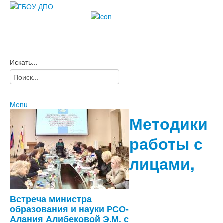
Искать...
Menu
Главная
Методики
Карта сайта
Новости
работы с
2021
2020
Сведения
лицами,
2019
об
2018
2017
2015-2016
Встреча министра
2022
образования и науки РСО-
образовательной организации
Алания Алибековой Э.М. с