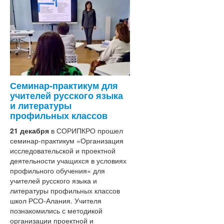
Кафедра педагогики и
психологии
Кафедра осетинского
языка и литературы
Кафедра технологии
обучения и методики
преподавания
Кафедра дошкольного и
начального образования
Семинар-практикум для
Ученый совет
учителей русского языка
Центры
и литературы
Центр непрерывного
профильных классов
повышения
21 декабря
в СОРИПКРО прошел
профессионального
семинар-практикум «Организация
мастерства
исследовательской и проектной
педагогических
деятельности учащихся в условиях
работников и
профильного обучения» для
управленческх кадров
учителей русского языка и
Ассоциации
литературы профильных классов
школ РСО-Алания. Учителя
познакомились с методикой
организации проектной и