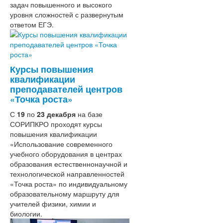
задач повышенного и высокого
популяризации русского языка в
уровня сложностей с развернутым
Республике Южная Осетия (Алания)»
ответом ЕГЭ.
ФЦПРО
Научно-методическое сопровождение
обучения осетинскому языку
Взаимообучение образовательных
организаций
Курсы повышения
Система работы со школами с
квалификации
низкими образовательными
преподавателей центров
результатами
«Точка роста»
Система обеспечения
С
19
по
23 декабря
профессионального развития
на базе
СОРИПКРО проходят курсы
педагогических работников
повышения квалификации
Приказ МОиН РСО-Алания
«Использование современного
Методические рекомендации
учебного оборудования в центрах
Программа
образования естественнонаучной и
Сайт ВФСК ГТО
технологической направленностей
Подразделения
«Точка роста» по индивидуальному
Ректорат
образовательному маршруту для
Организационно-
Контакты
учителей физики, химии и
методический отдел
биологии.
Кафедры