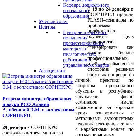
Кафедра дошкольного
С
19
по
24 декабря
в
и начального
СОРИПКРО прошли
образования
FLASH–семинары по
Ученый совет
проблемам
Центры
профильного
Центр непрерывного
обучения. Цель
повышения
мероприятия –
профессионального
сгенерировать как
мастерства
можно больше
педагогических
профессиональных
работников и
идей и обменяться
управленческх кадров
способами решения
Ассоциации
сложных вопросов из
личной практики по
вопросам профильного
обучения в республике.
Слушатели флэш-
Встреча министра образования
семинаров имели
и науки РСО-Алания
возможность за короткое
Алибековой Э.М. с коллективом
время ознакомиться с
СОРИПКРО
методиками авторитетных
ведущих лекторов, а также
29 декабря
в СОРИПКРО
с наработками коллег по
состоялась встреча министра
рассматриваемому