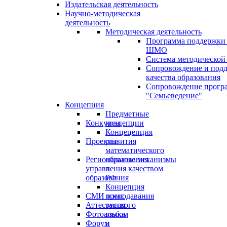
Издательская деятельность
Научно-методическая
деятельность
Методическая деятельность
Программа поддержки
ШМО
Система методической
Сопровождение и под
качества образования
Сопровождение прогр
"Семьеведение"
Концепция
Предметные
Конкурсы
концепции
Концецепция
Проекты
развития
математического
Региональные механизмы
образования
управления качеством
в
образования
РФ
Концепция
СМИ о нас
преподавания
Аттестация
русского
Фотоальбом
языка
Форум
и