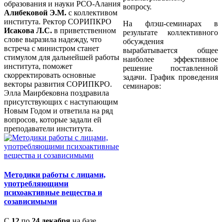
образования и науки РСО-Алания
вопросу.
Алибековой Э.М.
с коллективом
института. Ректор СОРИПКРО
На флэш-семинарах в
Исакова Л.С.
в приветственном
результате коллективного
слове выразила надежду, что
обсуждения
встреча с министром станет
вырабатывается общее
стимулом для дальнейшей работы
наиболее эффективное
института, поможет
решение поставленной
скорректировать основные
задачи. График проведения
векторы развития СОРИПКРО.
семинаров:
Элла Маирбековна поздравила
присутствующих с наступающим
Новым Годом и ответила на ряд
вопросов, которые задали ей
преподаватели института.
Методики работы с лицами,
употребляющими
психоактивные вещества и
созависимыми
С
12
по
24 декабря
на базе