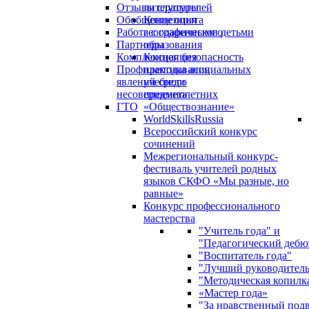
Отзывы слушателей
литературы
Обобщение опыта
Концепция
Работа с одаренными детьми
географического
Партнеры
образования
Комплексная безопасность
Концепция
Профилактика асоциальных
преподавания
явлений среди
учебного
несовершеннолетних
предмета
ГТО
«Обществознание»
WorldSkillsRussia
Всероссийский конкурс
сочинений
Межрегиональный конкурс-
фестиваль учителей родных
языков СКФО «Мы разные, но
равные»
Конкурс профессионального
мастерства
"Учитель года" и
"Педагогический дебю
"Воспитатель года"
"Лучший руководител
"Методическая копилк
«Мастер года»
"За нравственный под