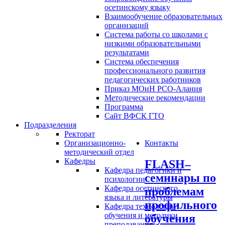
осетинскому языку
Взаимообучение образовательных
организаций
Система работы со школами с
низкими образовательными
результатами
Система обеспечения
профессионального развития
педагогических работников
Приказ МОиН РСО-Алания
Методические рекомендации
Программа
Сайт ВФСК ГТО
Подразделения
Ректорат
Организационно-
Контакты
методический отдел
Кафедры
FLASH–
Кафедра педагогики и
семинары по
психологии
Кафедра осетинского
проблемам
языка и литературы
профильного
Кафедра технологии
обучения и методики
обучения
преподавания