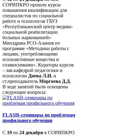
СОРИПКРО прошли курсы
повышения квалификации для
специалистов по социальной
работе и психологов ГБУЗ
«Республиканский центр медико-
социальной реабилитации
больных наркоманией»
Минздрава РСО-Алания по
программе «Методики работы с
лицами, употребляющими
психоактивные вещества и
созависимыми». Кураторы курсов
– зав.кафедрой педагогики и
психологии
Доева Л.И.
и
ст.преподаватель
Моргоева Д.Д
.
В ходе занятий были освещены
следующие вопросы:
FLASH–семинары по проблемам
профильного обучения
С
19
по
24 декабря
в СОРИПКРО