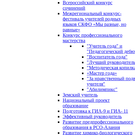
Всероссийский конкурс
сочинений
Межрегиональный конкурс-
фестиваль учителей родных
языков СКФО «Мы разные, но
равные»
Конкурс профессионального
мастерства
"Учитель года" и
"Педагогический дебю
"Воспитатель года"
"Лучший руководител
"Методическая копилк
«Мастер года»
"За нравственный под
учителя"
"Абилимпикс"
Земский учитель
Национальный проект
образование
Подготовка к ГИА-9 и ГИА- 11
Эффективный руководитель
Развитие предпрофессионального
образования в РСО-Алания
Развитие химико-биологического