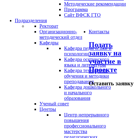
Методические рекомендации
Программа
Сайт ВФСК ГТО
Подразделения
Ректорат
Организационно-
Контакты
методический отдел
Кафедры
Подать
Кафедра педагогики и
заявку на
психологии
Кафедра осетинского
участие в
языка и литературы
Проекте
Кафедра технологии
обучения и методики
преподавания
Оставить заявку
Кафедра дошкольного
и начального
образования
Ученый совет
Центры
Центр непрерывного
повышения
профессионального
мастерства
педагогических