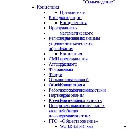
"Семьеведение"
Концепция
Предметные
Конкурсы
концепции
Концецепция
Проекты
развития
математического
Региональные механизмы
образования
управления качеством
в
образования
РФ
Концепция
СМИ о нас
преподавания
Аттестация
русского
Фотоальбом
языка
Форум
и
Отзывы слушателей
литературы
Обобщение опыта
Концепция
Работа с одаренными детьми
географического
Партнеры
образования
Комплексная безопасность
Концепция
Профилактика асоциальных
преподавания
явлений среди
учебного
несовершеннолетних
предмета
ГТО
«Обществознание»
WorldSkillsRussia