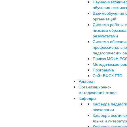
Научно-методиче
обучения осетинс
Взаимообучение 
организаций
Система работы с
низкими образов
результатами
Система обеспеч
профессионально
педагогических р
Приказ МОиН РС
Методические ре
Программа
Сайт ВФСК ГТО
Ректорат
Организационно-
методический отдел
Кафедры
Кафедра педагоги
психологии
Кафедра осетинск
языка и литерату
Кафедра техноло