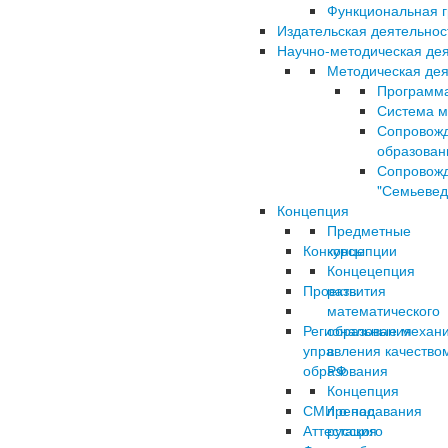
Функциональная г
Издательская деятельнос
Научно-методическая де
Методическая дея
Программ
Система м
Сопровожд
образован
Сопровож
"Семьевед
Концепция
Предметные
Конкурсы
концепции
Концецепция
Проекты
развития
математического
Региональные механ
образования
управления качество
в
образования
РФ
Концепция
СМИ о нас
преподавания
Аттестация
русского