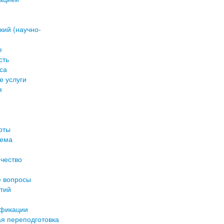
кий (научно-
е
сть
са
е услуги
я
рты
иема
чество
е вопросы
тий
фикации
я переподготовка