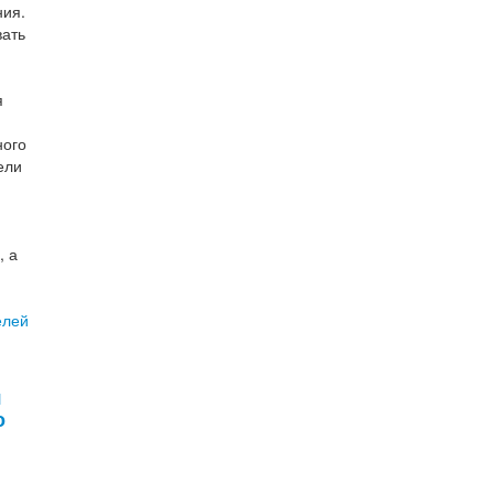
ния.
вать
я
ного
ели
, а
я
о