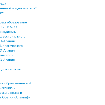
ода»
венный подвиг учителя"
кс"
оект образование
9 и ГИА- 11
оводитель
офессионального
СО-Алания
биологического
СО-Алания
ического
СО-Алания
в для системы
ия образовательной
вижению и
сского языка в
 Осетия (Алания)»