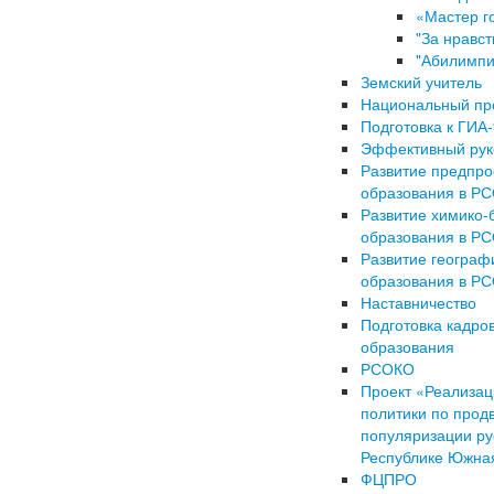
«Мастер г
"За нравст
"Абилимпи
Земский учитель
Национальный пр
Подготовка к ГИА-
Эффективный рук
Развитие предпр
образования в Р
Развитие химико-
образования в Р
Развитие географ
образования в Р
Наставничество
Подготовка кадро
образования
РСОКО
Проект «Реализац
политики по прод
популяризации ру
Республике Южная
ФЦПРО