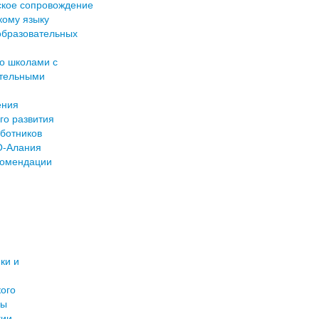
ское сопровождение
кому языку
образовательных
о школами с
ательными
ения
го развития
аботников
О-Алания
комендации
ки и
ого
ры
гии