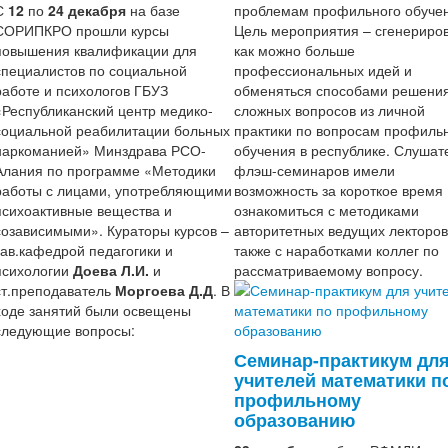
С
12
по
24 декабря
на базе
проблемам профильного обуче
СОРИПКРО прошли курсы
Цель мероприятия – сгенериро
повышения квалификации для
как можно больше
специалистов по социальной
профессиональных идей и
работе и психологов ГБУЗ
обменяться способами решени
«Республиканский центр медико-
сложных вопросов из личной
социальной реабилитации больных
практики по вопросам профиль
наркоманией» Минздрава РСО-
обучения в республике. Слушат
Алания по программе «Методики
флэш-семинаров имели
работы с лицами, употребляющими
возможность за короткое время
психоактивные вещества и
ознакомиться с методиками
созависимыми». Кураторы курсов –
авторитетных ведущих лекторов
зав.кафедрой педагогики и
также с наработками коллег по
психологии
Доева Л.И.
и
рассматриваемому вопросу.
ст.преподаватель
Моргоева Д.Д
. В
ходе занятий были освещены
следующие вопросы:
Семинар-практикум дл
учителей математики п
профильному
образованию