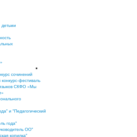
 детьми
ность
альных
»
нкурс сочинений
 конкурс-фестиваль
 языков СКФО «Мы
е»
ионального
ода" и "Педагогический
ль года"
уководитель ОО"
ская копилка"