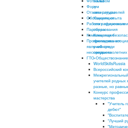
Фотоальбом
языка
Форум
и
Отзывы слушателей
литературы
Обобщение опыта
Концепция
Работа с одаренными
географического
Партнеры
образования
Комплексная безопас
Концепция
Профилактика асоци
преподавания
явлений среди
учебного
несовершеннолетних
предмета
ГТО
«Обществознание
WorldSkillsRussia
Всероссийский ко
Межрегиональный
учителей родных
разные, но равны
Конкурс професс
мастерства
"Учитель г
дебют"
"Воспитате
"Лучший р
"Методиче