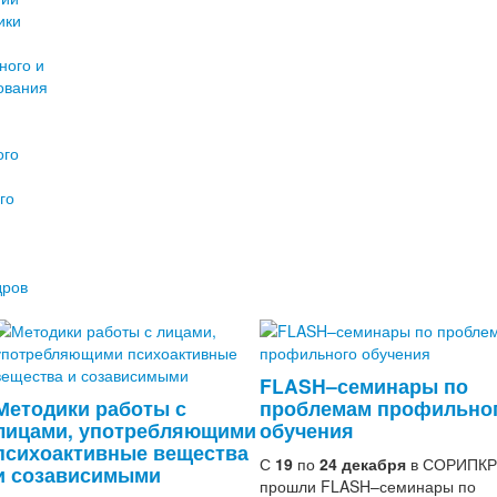
ики
ного и
ования
ого
го
дров
FLASH–семинары по
Методики работы с
проблемам профильно
лицами, употребляющими
обучения
психоактивные вещества
С
19
по
24 декабря
в СОРИПК
и созависимыми
прошли FLASH–семинары по