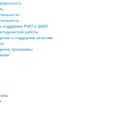
рамотность
ть
ятельность
тельность
а поддержки РМО и ШМО
етодической работы
ение и поддержка качества
ия
дение программы
ение"
измы
м