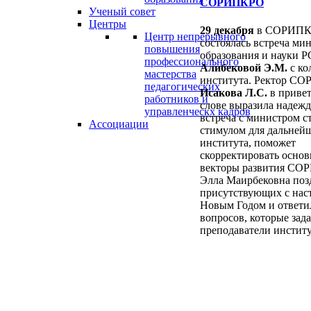
СОРИПКРО
Ученый совет
Центры
29 декабря
в СОРИП
Центр непрерывного
состоялась встреча ми
повышения
образования и науки 
профессионального
Алибековой Э.М.
с ко
мастерства
института. Ректор С
педагогических
Исакова Л.С.
в приве
работников и
слове выразила надежд
управленческх кадров
встреча с министром с
Ассоциации
стимулом для дальней
института, поможет
скорректировать осно
векторы развития СО
Элла Маирбековна поз
присутствующих с на
Новым Годом и ответил
вопросов, которые зад
преподаватели институ