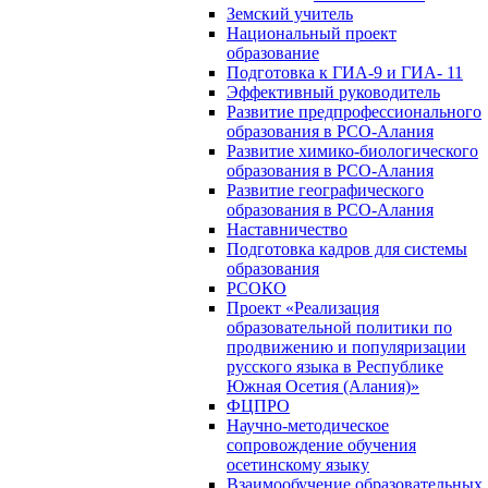
Земский учитель
Национальный проект
образование
Подготовка к ГИА-9 и ГИА- 11
Эффективный руководитель
Развитие предпрофессионального
образования в РСО-Алания
Развитие химико-биологического
образования в РСО-Алания
Развитие географического
образования в РСО-Алания
Наставничество
Подготовка кадров для системы
образования
РСОКО
Проект «Реализация
образовательной политики по
продвижению и популяризации
русского языка в Республике
Южная Осетия (Алания)»
ФЦПРО
Научно-методическое
сопровождение обучения
осетинскому языку
Взаимообучение образовательных