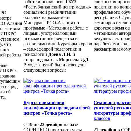
работе и психологов ГБУЗ
сложных вопросов
«Республиканский центр медико-
практики по вопр
социальной реабилитации
профильного обуч
КРО
больных наркоманией»
республике. Слуш
нистра
Минздрава РСО-Алания по
семинаров имели 
РСО-Алания
программе «Методики работы с
короткое время оз
ллективом
лицами, употребляющими
методиками автор
ОРИПКРО
психоактивные вещества и
ведущих лекторов,
тственном
созависимыми». Кураторы курсов
наработками колле
у, что
– зав.кафедрой педагогики и
рассматриваемому
танет
психологии
Доева Л.И.
и
шей работы
ст.преподаватель
Моргоева Д.Д
.
В ходе занятий были освещены
вные
следующие вопросы:
РИПКРО.
дравила
ступающим
а на ряд
али ей
та.
Курсы повышения
Семинар-практи
квалификации преподавателей
учителей русског
центров «Точка роста»
литературы про
классов
С
19
по
23 декабря
на базе
СОРИПКРО проходят курсы
21 декабря
в СОР