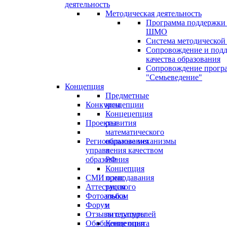
деятельность
Методическая деятельность
Программа поддержки
ШМО
Система методической
Сопровождение и под
качества образования
Сопровождение прогр
"Семьеведение"
Концепция
Предметные
Конкурсы
концепции
Концецепция
Проекты
развития
математического
Региональные механизмы
образования
управления качеством
в
образования
РФ
Концепция
СМИ о нас
преподавания
Аттестация
русского
Фотоальбом
языка
Форум
и
Отзывы слушателей
литературы
Обобщение опыта
Концепция