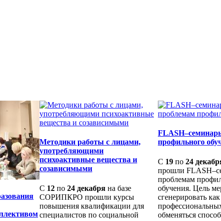
FLASH–семинары
Методики работы с лицами,
профильного обу
употребляющими
психоактивные вещества и
С
19
по
24 декабр
созависимыми
прошли FLASH–с
проблемам профи
С
12
по
24 декабря
на базе
обучения. Цель ме
разования
СОРИПКРО прошли курсы
сгенерировать ка
повышения квалификации для
профессиональных
оллективом
специалистов по социальной
обменяться спосо