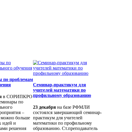
 по проблемам
чения
Семинар-практикум для
учителей математики по
профильному образованию
я
в СОРИПКРО
еминары по
льного
23 декабря
на базе РФМЛИ
роприятия –
состоялся завершающий семинар-
к можно больше
практикум для учителей
 идей и
математики по профильному
бами решения
образованию. Ст.преподаватель