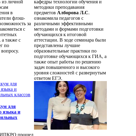
 из личной
кафедры технологии обучения и
осам
методики преподавания
ения в
предметов
Алборова Л.С
.
атели флэш-
ознакомила педагогов с
возможность за
различными эффективными
накомиться с
методами и формами подготовки
итетных
обучающихся к итоговой
 а также с
аттестации. В ходе семинара были
г по
представлены лучшие
 вопросу.
образовательные практики по
подготовке обучающихся к ГИА, а
также опыт работы по решению
задач повышенного и высокого
уровня сложностей с развернутым
ответом ЕГЭ.
кум для
о языка и
фильных
ИПКРО прошел