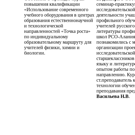
повышения квалификации
семинар-практику
«Использование современного
исследовательско
учебного оборудования в центрах
деятельности учащ
образования естественнонаучной
профильного обуч
и технологической
учителей русского
направленностей «Точка роста»
литературы профи
по индивидуальному
школ РСО-Алания
образовательному маршруту для
познакомились с 
учителей физики, химии и
организации прое
биологии.
исследовательско
старшеклассников
языку и литератур
опытом работы по
направлению. Кур
ст.преподаватель 
технологии обуче
преподавания пре
Васильева Н.В
.