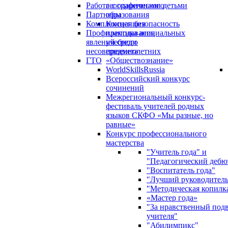
Работа с одаренными детьми
географического
Партнеры
образования
Комплексная безопасность
Концепция
Профилактика асоциальных
преподавания
явлений среди
учебного
несовершеннолетних
предмета
ГТО
«Обществознание»
WorldSkillsRussia
Всероссийский конкурс
сочинений
Межрегиональный конкурс-
фестиваль учителей родных
языков СКФО «Мы разные, но
равные»
Конкурс профессионального
мастерства
"Учитель года" и
"Педагогический дебю
"Воспитатель года"
"Лучший руководител
"Методическая копилк
«Мастер года»
"За нравственный под
учителя"
"Абилимпикс"