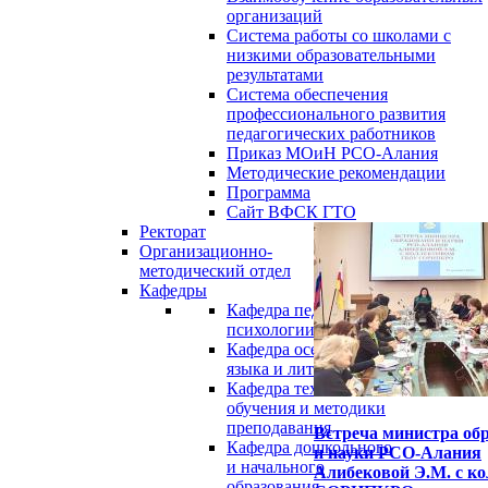
организаций
Система работы со школами с
низкими образовательными
результатами
Система обеспечения
профессионального развития
педагогических работников
Приказ МОиН РСО-Алания
Методические рекомендации
Программа
Сайт ВФСК ГТО
Ректорат
Организационно-
методический отдел
Кафедры
Кафедра педагогики и
психологии
Кафедра осетинского
языка и литературы
Кафедра технологии
обучения и методики
преподавания
Встреча министра об
Кафедра дошкольного
и науки РСО-Алания
и начального
Алибековой Э.М. с к
образования