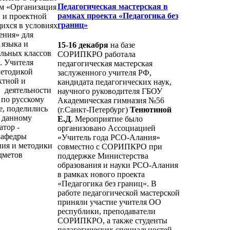
Педагогическая мастерская в
м «Организация
рамках проекта «Педагогика без
й и проектной
границ»
ихся в условиях
ения» для
 языка и
15-16 декабря
на базе
льных классов
СОРИПКРО работала
. Учителя
педагогическая мастерская
методикой
заслуженного учителя РФ,
ктной и
кандидата педагогических наук,
й деятельности
научного руководителя ГБОУ
 по русскому
Академическая гимназия №56
е, поделились
(г.Санкт-Петербург)
Тенютиной
 данному
Е.Д
. Мероприятие было
атор -
организовано Ассоциацией
кафедры
«Учитель года РСО-Алания»
ния и методики
совместно с СОРИПКРО при
дметов
поддержке Министерства
образования и науки РСО-Алания
в рамках нового проекта
«Педагогика без границ». В
работе педагогической мастерской
приняли участие учителя ОО
республики, преподаватели
СОРИПКРО, а также студенты
педагогических специальностей.