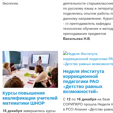
биологии.
деятельности старшеклассни
по русскому языку и литерату
поделились опытом работы п
данному направлению. Курат
- ст.преподаватель кафедры
технологии обучения и метод
преподавания предметов
Васильева Н.В
.
Неделя Института
коррекционной
педагогики РАО
«Детство равных
возможностей»
Курсы повышения
квалификации учителей
С
12
по
16 декабря
на базе
математики ШНОР
СОРИПКРО прошла Неделя 
в РСО-Алания «Детство равн
16 декабря
завершились курсы