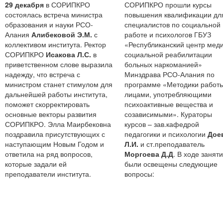
29 декабря
в СОРИПКРО
СОРИПКРО прошли курсы
состоялась встреча министра
повышения квалификации дл
образования и науки РСО-
специалистов по социальной
Алания
Алибековой Э.М.
с
работе и психологов ГБУЗ
коллективом института. Ректор
«Республиканский центр меди
СОРИПКРО
Исакова Л.С.
в
социальной реабилитации
приветственном слове выразила
больных наркоманией»
надежду, что встреча с
Минздрава РСО-Алания по
министром станет стимулом для
программе «Методики работы
дальнейшей работы института,
лицами, употребляющими
поможет скорректировать
психоактивные вещества и
основные векторы развития
созависимыми». Кураторы
СОРИПКРО. Элла Маирбековна
курсов – зав.кафедрой
поздравила присутствующих с
педагогики и психологии
Дое
наступающим Новым Годом и
Л.И.
и ст.преподаватель
ответила на ряд вопросов,
Моргоева Д.Д
. В ходе занят
которые задали ей
были освещены следующие
преподаватели института.
вопросы: