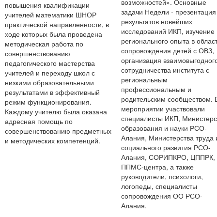
возможностей». Основные
повышения квалификации
задачи Недели - презентация
учителей математики ШНОР
результатов новейших
практической направленности, в
исследований ИКП, изучение
ходе которых была проведена
регионального опыта в облас
методическая работа по
сопровождения детей с ОВЗ,
совершенствованию
организация взаимовыгодног
педагогического мастерства
сотрудничества института с
учителей и переходу школ с
региональным
низкими образовательными
профессиональным и
результатами в эффективный
родительским сообществом. 
режим функционирования.
мероприятии участвовали
Каждому учителю была оказана
специалисты ИКП, Министерс
адресная помощь по
образования и науки РСО-
совершенствованию предметных
Алания, Министерства труда 
и методических компетенций.
социального развития РСО-
Алания, СОРИПКРО, ЦППРК,
ППМС-центра, а также
руководители, психологи,
логопеды, специалисты
сопровождения ОО РСО-
Алания.