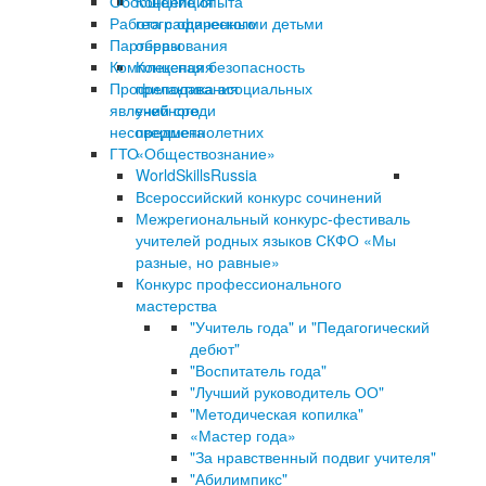
Обобщение опыта
Концепция
Работа с одаренными детьми
географического
Партнеры
образования
Комплексная безопасность
Концепция
Профилактика асоциальных
преподавания
явлений среди
учебного
несовершеннолетних
предмета
ГТО
«Обществознание»
WorldSkillsRussia
Всероссийский конкурс сочинений
Межрегиональный конкурс-фестиваль
учителей родных языков СКФО «Мы
разные, но равные»
Конкурс профессионального
мастерства
"Учитель года" и "Педагогический
дебют"
"Воспитатель года"
"Лучший руководитель ОО"
"Методическая копилка"
«Мастер года»
"За нравственный подвиг учителя"
"Абилимпикс"