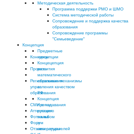
Методическая деятельность
Программа поддержки РМО и ШМО
Система методической работы
Сопровождение и поддержка качества
образования
Сопровождение программы
"Семьеведение"
Концепция
Предметные
Конкурсы
концепции
Концецепция
Проекты
развития
математического
Региональные механизмы
образования
управления качеством
в
образования
РФ
Концепция
СМИ о нас
преподавания
Аттестация
русского
Фотоальбом
языка
Форум
и
Отзывы слушателей
литературы