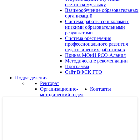
осетинскому языку
Взаимообучение образовательных
организаций
Система работы со школами с
низкими образовательными
результатами
Система обеспечения
профессионального развития
педагогических работников
Приказ МОиН РСО-Алания
Методические рекомендации
Программа
Сайт ВФСК ГТО
Подразделения
Ректорат
Организационно-
Контакты
методический отдел
Кафедры
Кафедра педагогики и
психологии
Кафедра осетинского
языка и литературы
Кафедра технологии
обучения и методики
преподавания