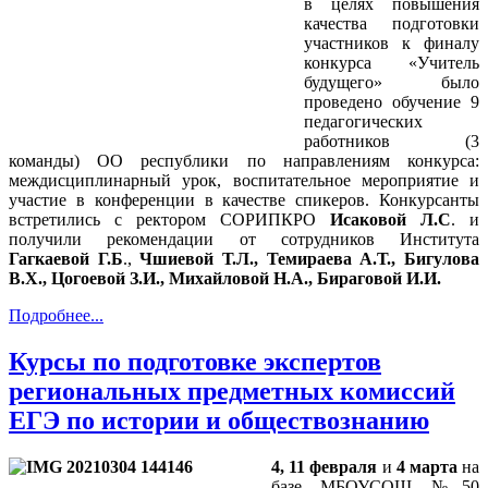
в целях повышения
качества подготовки
участников к финалу
конкурса «Учитель
будущего» было
проведено обучение 9
педагогических
работников (3
команды) ОО республики по направлениям конкурса:
междисциплинарный урок, воспитательное мероприятие и
участие в конференции в качестве спикеров. Конкурсанты
встретились с ректором СОРИПКРО
Исаковой Л.С
. и
получили рекомендации от сотрудников Института
Гагкаевой Г.Б
.,
Чшиевой Т.Л., Темираева А.Т., Бигулова
В.Х., Цогоевой З.И., Михайловой Н.А., Бираговой И.И.
Подробнее...
Курсы по подготовке экспертов
региональных предметных комиссий
ЕГЭ по истории и обществознанию
4, 11 февраля
и
4 марта
на
базе МБОУСОШ №50