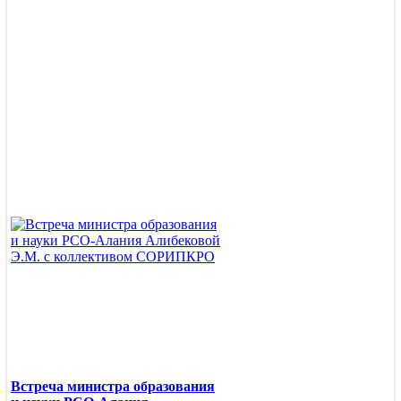
Кафедра дошкольного
и начального
образования
Ученый совет
Центры
Центр непрерывного
повышения
профессионального
мастерства
педагогических
работников и
управленческх кадров
Ассоциации
Встреча министра образования