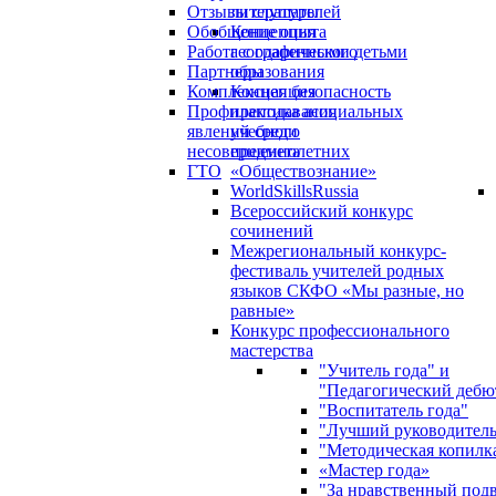
Отзывы слушателей
литературы
Обобщение опыта
Концепция
Работа с одаренными детьми
географического
Партнеры
образования
Комплексная безопасность
Концепция
Профилактика асоциальных
преподавания
явлений среди
учебного
несовершеннолетних
предмета
ГТО
«Обществознание»
WorldSkillsRussia
Всероссийский конкурс
сочинений
Межрегиональный конкурс-
фестиваль учителей родных
языков СКФО «Мы разные, но
равные»
Конкурс профессионального
мастерства
"Учитель года" и
"Педагогический дебю
"Воспитатель года"
"Лучший руководител
"Методическая копилк
«Мастер года»
"За нравственный под