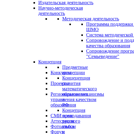
Издательская деятельность
Научно-методическая
деятельность
Методическая деятельность
Программа поддержки
ШМО
Система методической
Сопровождение и под
качества образования
Сопровождение прогр
"Семьеведение"
Концепция
Предметные
Конкурсы
концепции
Концецепция
Проекты
развития
математического
Региональные механизмы
образования
управления качеством
в
образования
РФ
Концепция
СМИ о нас
преподавания
Аттестация
русского
Фотоальбом
языка
Форум
и