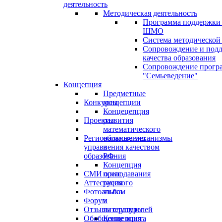
деятельность
Методическая деятельность
Программа поддержки
ШМО
Система методической
Сопровождение и под
качества образования
Сопровождение прогр
"Семьеведение"
Концепция
Предметные
Конкурсы
концепции
Концецепция
Проекты
развития
математического
Региональные механизмы
образования
управления качеством
в
образования
РФ
Концепция
СМИ о нас
преподавания
Аттестация
русского
Фотоальбом
языка
Форум
и
Отзывы слушателей
литературы
Обобщение опыта
Концепция