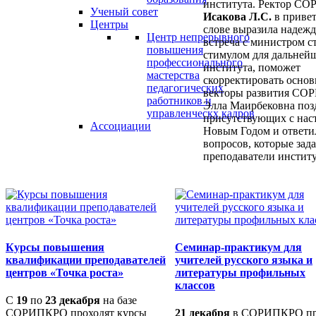
института. Ректор С
Ученый совет
Исакова Л.С.
в приве
Центры
слове выразила надежд
Центр непрерывного
встреча с министром с
повышения
стимулом для дальней
профессионального
института, поможет
мастерства
скорректировать осно
педагогических
векторы развития СО
работников и
Элла Маирбековна поз
управленческх кадров
присутствующих с на
Ассоциации
Новым Годом и ответил
вопросов, которые зад
преподаватели институ
Курсы повышения
Семинар-практикум для
квалификации преподавателей
учителей русского языка и
центров «Точка роста»
литературы профильных
классов
С
19
по
23 декабря
на базе
СОРИПКРО проходят курсы
21 декабря
в СОРИПКРО п