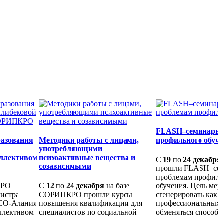
FLASH–семинары
разования
Методики работы с лицами,
профильного обу
употребляющими
оллективом
психоактивные вещества и
С
19
по
24 декабр
созависимыми
прошли FLASH–с
проблемам профи
КРО
С
12
по
24 декабря
на базе
обучения. Цель ме
нистра
СОРИПКРО прошли курсы
сгенерировать ка
РСО-Алания
повышения квалификации для
профессиональных
ллективом
специалистов по социальной
обменяться спосо