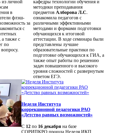
 из личной
кафедры технологии обучения и
осам
методики преподавания
ения в
предметов
Алборова Л.С
.
атели флэш-
ознакомила педагогов с
возможность за
различными эффективными
накомиться с
методами и формами подготовки
итетных
обучающихся к итоговой
 а также с
аттестации. В ходе семинара были
г по
представлены лучшие
 вопросу.
образовательные практики по
подготовке обучающихся к ГИА, а
также опыт работы по решению
задач повышенного и высокого
уровня сложностей с развернутым
ответом ЕГЭ.
Неделя Института
коррекционной педагогики РАО
«Детство равных возможностей»
С
12
по
16 декабря
на базе
СОРИПКРО прошла Неделя ИКП