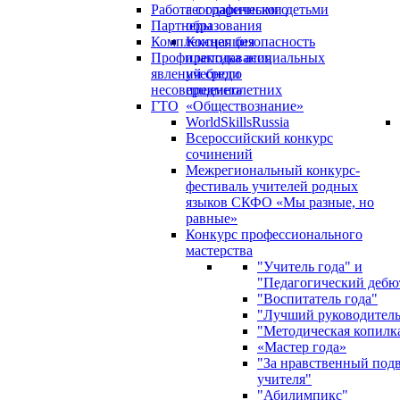
Работа с одаренными детьми
географического
Партнеры
образования
Комплексная безопасность
Концепция
Профилактика асоциальных
преподавания
явлений среди
учебного
несовершеннолетних
предмета
ГТО
«Обществознание»
WorldSkillsRussia
Всероссийский конкурс
сочинений
Межрегиональный конкурс-
фестиваль учителей родных
языков СКФО «Мы разные, но
равные»
Конкурс профессионального
мастерства
"Учитель года" и
"Педагогический дебю
"Воспитатель года"
"Лучший руководител
"Методическая копилк
«Мастер года»
"За нравственный под
учителя"
"Абилимпикс"