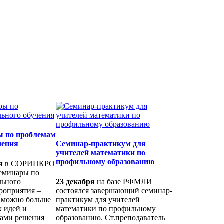
 по проблемам
чения
Семинар-практикум для
учителей математики по
профильному образованию
я
в СОРИПКРО
еминары по
льного
23 декабря
на базе РФМЛИ
роприятия –
состоялся завершающий семинар-
к можно больше
практикум для учителей
 идей и
математики по профильному
бами решения
образованию. Ст.преподаватель