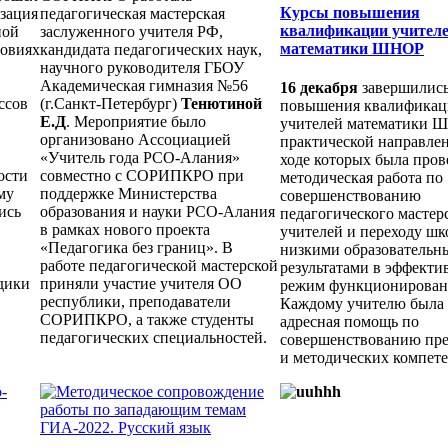
Курсы повышения
зация
педагогическая мастерская
квалификации учител
ной
заслуженного учителя РФ,
математики ШНОР
ловиях
кандидата педагогических наук,
научного руководителя ГБОУ
Академическая гимназия №56
16 декабря
завершились
ссов
(г.Санкт-Петербург)
Тенютиной
повышения квалифика
Е.Д
. Мероприятие было
учителей математики 
организовано Ассоциацией
практической направлен
«Учитель года РСО-Алания»
ходе которых была пров
ости
совместно с СОРИПКРО при
методическая работа по
му
поддержке Министерства
совершенствованию
ись
образования и науки РСО-Алания
педагогического мастер
в рамках нового проекта
учителей и переходу шк
«Педагогика без границ». В
низкими образовательн
работе педагогической мастерской
результатами в эффект
дики
приняли участие учителя ОО
режим функционирован
республики, преподаватели
Каждому учителю была 
СОРИПКРО, а также студенты
адресная помощь по
педагогических специальностей.
совершенствованию пр
и методических компет