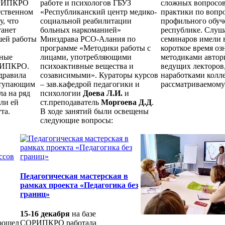
ОРИПКРО
работе и психологов ГБУЗ
сложных вопросов
тственном
«Республиканский центр медико-
практики по вопр
у, что
социальной реабилитации
профильного обуч
танет
больных наркоманией»
республике. Слуш
шей работы
Минздрава РСО-Алания по
семинаров имели 
программе «Методики работы с
короткое время оз
вные
лицами, употребляющими
методиками автор
РИПКРО.
психоактивные вещества и
ведущих лекторов,
дравила
созависимыми». Кураторы курсов
наработками колле
ступающим
– зав.кафедрой педагогики и
рассматриваемому
а на ряд
психологии
Доева Л.И.
и
али ей
ст.преподаватель
Моргоева Д.Д
.
та.
В ходе занятий были освещены
следующие вопросы:
Педагогическая мастерская в
рамках проекта «Педагогика без
границ»
15-16 декабря
на базе
рошел
СОРИПКРО работала