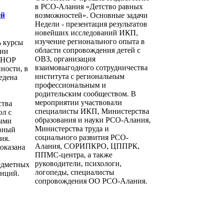
в РСО-Алания «Детство равных
ей
возможностей». Основные задачи
Недели - презентация результатов
новейших исследований ИКП,
изучение регионального опыта в
 курсы
области сопровождения детей с
ции
ОВЗ, организация
ШНОР
взаимовыгодного сотрудничества
ности, в
института с региональным
едена
профессиональным и
родительским сообществом. В
мероприятии участвовали
ства
специалисты ИКП, Министерства
ол с
образования и науки РСО-Алания,
ыми
Министерства труда и
ивный
социального развития РСО-
ия.
Алания, СОРИПКРО, ЦППРК,
оказана
ППМС-центра, а также
руководители, психологи,
едметных
логопеды, специалисты
енций.
сопровождения ОО РСО-Алания.