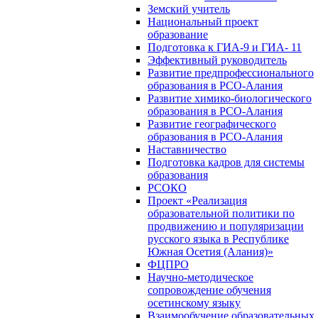
Земский учитель
Национальный проект
образование
Подготовка к ГИА-9 и ГИА- 11
Эффективный руководитель
Развитие предпрофессионального
образования в РСО-Алания
Развитие химико-биологического
образования в РСО-Алания
Развитие географического
образования в РСО-Алания
Наставничество
Подготовка кадров для системы
образования
РСОКО
Проект «Реализация
образовательной политики по
продвижению и популяризации
русского языка в Республике
Южная Осетия (Алания)»
ФЦПРО
Научно-методическое
сопровождение обучения
осетинскому языку
Взаимообучение образовательных