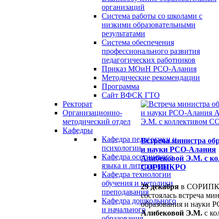
организаций
Система работы со школами с
низкими образовательными
результатами
Система обеспечения
профессионального развития
педагогических работников
Приказ МОиН РСО-Алания
Методические рекомендации
Программа
Сайт ВФСК ГТО
Ректорат
Организационно-
методический отдел
Кафедры
Кафедра педагогики и
Встреча министра об
психологии
и науки РСО-Алания
Кафедра осетинского
Алибековой Э.М. с к
языка и литературы
СОРИПКРО
Кафедра технологии
обучения и методики
29 декабря
в СОРИП
преподавания
состоялась встреча ми
Кафедра дошкольного
образования и науки 
и начального
Алибековой Э.М.
с ко
образования