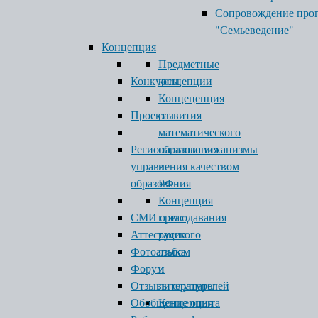
Сопровождение про
"Семьеведение"
Концепция
Предметные
Конкурсы
концепции
Концецепция
Проекты
развития
математического
Региональные механизмы
образования
управления качеством
в
образования
РФ
Концепция
СМИ о нас
преподавания
Аттестация
русского
Фотоальбом
языка
Форум
и
Отзывы слушателей
литературы
Обобщение опыта
Концепция