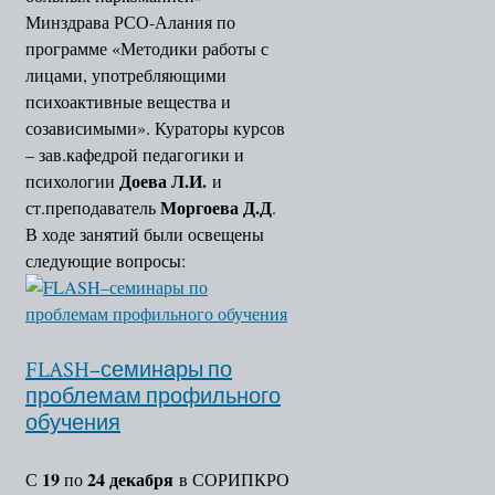
Минздрава РСО-Алания по
программе «Методики работы с
лицами, употребляющими
психоактивные вещества и
созависимыми». Кураторы курсов
– зав.кафедрой педагогики и
Доева Л.И.
психологии
и
Моргоева Д.Д
ст.преподаватель
.
В ходе занятий были освещены
следующие вопросы:
FLASH–семинары по
проблемам профильного
обучения
19
24 декабря
С
по
в СОРИПКРО