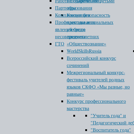
Работа с одаренными детьми
географического
Партнеры
образования
Комплексная безопасность
Концепция
Профилактика асоциальных
преподавания
явлений среди
учебного
несовершеннолетних
предмета
ГТО
«Обществознание»
WorldSkillsRussia
Всероссийский конкурс
сочинений
Межрегиональный конкурс-
фестиваль учителей родных
языков СКФО «Мы разные, но
равные»
Конкурс профессионального
мастерства
"Учитель года" и
"Педагогический де
"Воспитатель года"