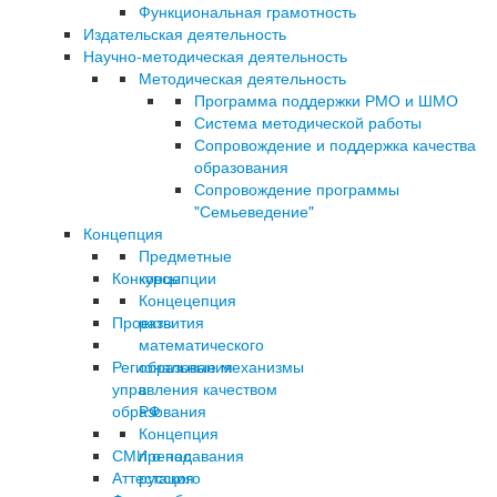
Функциональная грамотность
Издательская деятельность
Научно-методическая деятельность
Методическая деятельность
Программа поддержки РМО и ШМО
Система методической работы
Сопровождение и поддержка качества
образования
Сопровождение программы
"Семьеведение"
Концепция
Предметные
Конкурсы
концепции
Концецепция
Проекты
развития
математического
Региональные механизмы
образования
управления качеством
в
образования
РФ
Концепция
СМИ о нас
преподавания
Аттестация
русского