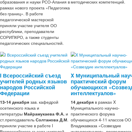
образования и науки РСО-Алания в
методических компетенций.
рамках нового проекта «Педагогика
без границ». В работе
педагогической мастерской
приняли участие учителя ОО
республики, преподаватели
СОРИПКРО, а также студенты
педагогических специальностей.
I Всероссийский съезд
X Муниципальный нау
учителей родных языков
практический форум
народов Российской
обучающихся «Созвез
Федерации
интеллектуалов»
13-14 декабря
зав. кафедрой
14 декабря
в рамках X
осетинского языка и
Муниципального научно-
литературы
Майрамукаева Ф.А.
и
практического форума
ст.преподаватель
Солтанова Д.М
.
обучающихся 4-11 классов ОО 
приняли участие в работе I
Владикавказа «Созвездие
Всероссийского съезда учителей
интеллектуалов», проводимого