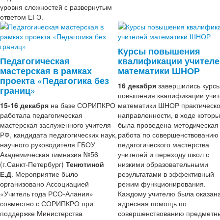
уровня сложностей с развернутым
ответом ЕГЭ.
Курсы повышения
Педагогическая
квалификации учителе
мастерская в рамках
математики ШНОР
проекта «Педагогика без
16 декабря
завершились курс
границ»
повышения квалификации учи
15-16 декабря
на базе СОРИПКРО
математики ШНОР практическ
работала педагогическая
направленности, в ходе которы
мастерская заслуженного учителя
была проведена методическая
РФ, кандидата педагогических наук,
работа по совершенствованию
научного руководителя ГБОУ
педагогического мастерства
Академическая гимназия №56
учителей и переходу школ с
(г.Санкт-Петербург)
Тенютиной
низкими образовательными
Е.Д
. Мероприятие было
результатами в эффективный
организовано Ассоциацией
режим функционирования.
«Учитель года РСО-Алания»
Каждому учителю была оказан
совместно с СОРИПКРО при
адресная помощь по
поддержке Министерства
совершенствованию предметн