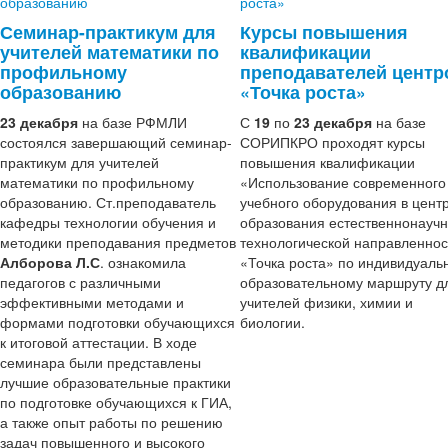
Семинар-практикум для
Курсы повышения
учителей математики по
квалификации
профильному
преподавателей центр
образованию
«Точка роста»
23 декабря
на базе РФМЛИ
С
19
по
23 декабря
на базе
состоялся завершающий семинар-
СОРИПКРО проходят курсы
практикум для учителей
повышения квалификации
математики по профильному
«Использование современного
образованию. Ст.преподаватель
учебного оборудования в цент
кафедры технологии обучения и
образования естественнонаучн
методики преподавания предметов
технологической направленнос
Алборова Л.С
. ознакомила
«Точка роста» по индивидуаль
педагогов с различными
образовательному маршруту д
эффективными методами и
учителей физики, химии и
формами подготовки обучающихся
биологии.
к итоговой аттестации. В ходе
семинара были представлены
лучшие образовательные практики
по подготовке обучающихся к ГИА,
а также опыт работы по решению
задач повышенного и высокого