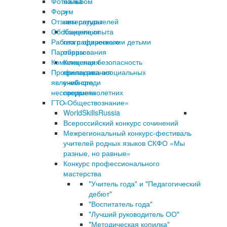
Фотоальбом
языка
Форум
и
Отзывы слушателей
литературы
Обобщение опыта
Концепция
Работа с одаренными детьми
географического
Партнеры
образования
Комплексная безопасность
Концепция
Профилактика асоциальных
преподавания
явлений среди
учебного
несовершеннолетних
предмета
ГТО
«Обществознание»
WorldSkillsRussia
Всероссийский конкурс сочинений
Межрегиональный конкурс-фестиваль
учителей родных языков СКФО «Мы
разные, но равные»
Конкурс профессионального
мастерства
"Учитель года" и "Педагогический
дебют"
"Воспитатель года"
"Лучший руководитель ОО"
"Методическая копилка"