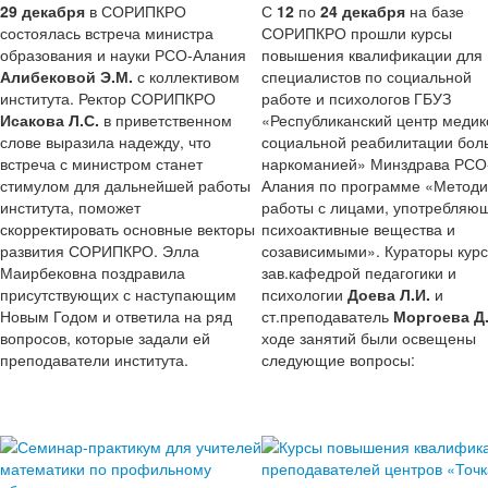
29 декабря
в СОРИПКРО
С
12
по
24 декабря
на базе
состоялась встреча министра
СОРИПКРО прошли курсы
образования и науки РСО-Алания
повышения квалификации для
Алибековой Э.М.
с коллективом
специалистов по социальной
института. Ректор СОРИПКРО
работе и психологов ГБУЗ
Исакова Л.С.
в приветственном
«Республиканский центр медик
слове выразила надежду, что
социальной реабилитации бол
встреча с министром станет
наркоманией» Минздрава РСО
стимулом для дальнейшей работы
Алания по программе «Методи
института, поможет
работы с лицами, употребляю
скорректировать основные векторы
психоактивные вещества и
развития СОРИПКРО. Элла
созависимыми». Кураторы курс
Маирбековна поздравила
зав.кафедрой педагогики и
присутствующих с наступающим
психологии
Доева Л.И.
и
Новым Годом и ответила на ряд
ст.преподаватель
Моргоева Д
вопросов, которые задали ей
ходе занятий были освещены
преподаватели института.
следующие вопросы: