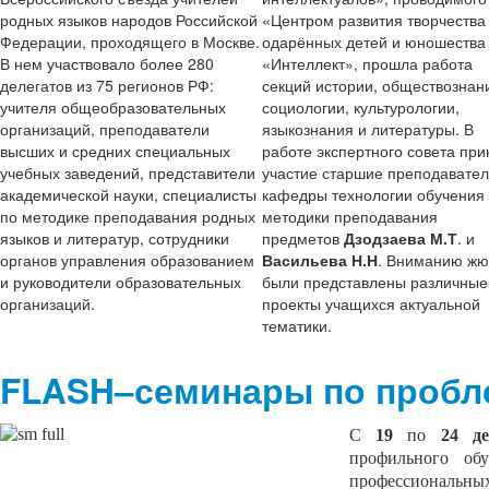
родных языков народов Российской
«Центром развития творчества
Федерации, проходящего в Москве.
одарённых детей и юношества
В нем участвовало более 280
«Интеллект», прошла работа
делегатов из 75 регионов РФ:
секций истории, обществознан
учителя общеобразовательных
социологии, культурологии,
организаций, преподаватели
языкознания и литературы. В
высших и средних специальных
работе экспертного совета пр
учебных заведений, представители
участие старшие преподавате
академической науки, специалисты
кафедры технологии обучения
по методике преподавания родных
методики преподавания
языков и литератур, сотрудники
предметов
Дзодзаева М.Т
. и
органов управления образованием
Васильева Н.Н
. Вниманию ж
и руководители образовательных
были представлены различные
организаций.
проекты учащихся актуальной
тематики.
FLASH–семинары по пробл
С
19
по
24 де
профильного об
профессиональных