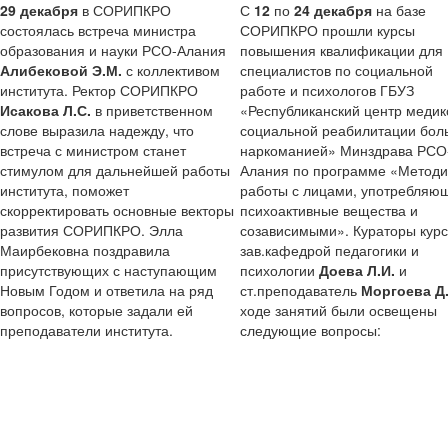
29 декабря
в СОРИПКРО
С
12
по
24 декабря
на базе
состоялась встреча министра
СОРИПКРО прошли курсы
образования и науки РСО-Алания
повышения квалификации для
Алибековой Э.М.
с коллективом
специалистов по социальной
института. Ректор СОРИПКРО
работе и психологов ГБУЗ
Исакова Л.С.
в приветственном
«Республиканский центр медик
слове выразила надежду, что
социальной реабилитации бол
встреча с министром станет
наркоманией» Минздрава РСО
стимулом для дальнейшей работы
Алания по программе «Методи
института, поможет
работы с лицами, употребляю
скорректировать основные векторы
психоактивные вещества и
развития СОРИПКРО. Элла
созависимыми». Кураторы курс
Маирбековна поздравила
зав.кафедрой педагогики и
присутствующих с наступающим
психологии
Доева Л.И.
и
Новым Годом и ответила на ряд
ст.преподаватель
Моргоева Д
вопросов, которые задали ей
ходе занятий были освещены
преподаватели института.
следующие вопросы: