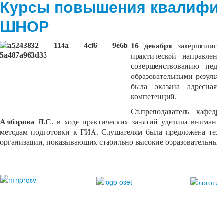
Курсы повышения квалифи
ШНОР
16 декабря
завершили
практической направле
совершенствованию пе
образовательными резул
была оказана адресн
компетенций.
С
т.преподаватель каф
Алборова Л.С.
в ходе практических занятий
уделила внима
методам подготовки к ГИА. Слушателям была предложена те
организаций, показывающих стабильно высокие образовательны