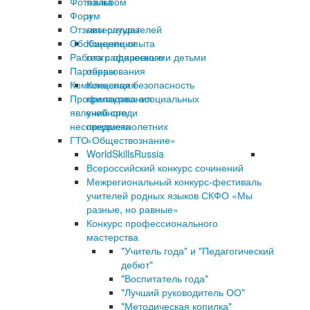
Фотоальбом
языка
Форум
и
Отзывы слушателей
литературы
Обобщение опыта
Концепция
Работа с одаренными детьми
географического
Партнеры
образования
Комплексная безопасность
Концепция
Профилактика асоциальных
преподавания
явлений среди
учебного
несовершеннолетних
предмета
ГТО
«Обществознание»
WorldSkillsRussia
Всероссийский конкурс сочинений
Межрегиональный конкурс-фестиваль
учителей родных языков СКФО «Мы
разные, но равные»
Конкурс профессионального
мастерства
"Учитель года" и "Педагогический
дебют"
"Воспитатель года"
"Лучший руководитель ОО"
"Методическая копилка"