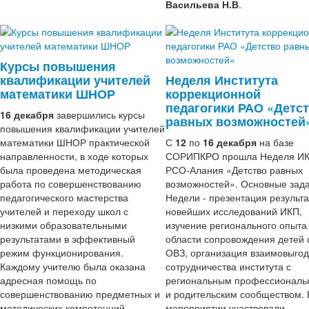
Васильева Н.В
.
Курсы повышения
квалификации учителей
Неделя Института
математики ШНОР
коррекционной
педагогики РАО «Детс
16 декабря
завершились курсы
равных возможностей
повышения квалификации учителей
математики ШНОР практической
С
12
по
16 декабря
на базе
направленности, в ходе которых
СОРИПКРО прошла Неделя ИК
была проведена методическая
РСО-Алания «Детство равных
работа по совершенствованию
возможностей». Основные зад
педагогического мастерства
Недели - презентация результа
учителей и переходу школ с
новейших исследований ИКП,
низкими образовательными
изучение регионального опыта
результатами в эффективный
области сопровождения детей 
режим функционирования.
ОВЗ, организация взаимовыгод
Каждому учителю была оказана
сотрудничества института с
адресная помощь по
региональным профессионал
совершенствованию предметных и
и родительским сообществом. 
методических компетенций.
мероприятии участвовали