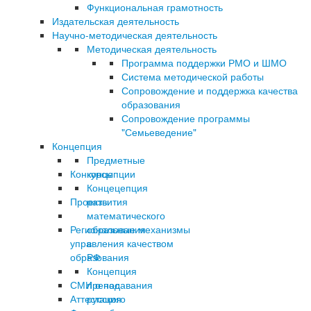
Функциональная грамотность
Издательская деятельность
Научно-методическая деятельность
Методическая деятельность
Программа поддержки РМО и ШМО
Система методической работы
Сопровождение и поддержка качества
образования
Сопровождение программы
"Семьеведение"
Концепция
Предметные
Конкурсы
концепции
Концецепция
Проекты
развития
математического
Региональные механизмы
образования
управления качеством
в
образования
РФ
Концепция
СМИ о нас
преподавания
Аттестация
русского