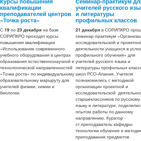
Курсы повышения
Семинар-практикум дл
квалификации
учителей русского язы
преподавателей центров
и литературы
«Точка роста»
профильных классов
С
19
по
23 декабря
на базе
21 декабря
в СОРИПКРО про
СОРИПКРО проходят курсы
семинар-практикум «Организа
повышения квалификации
исследовательской и проектно
«Использование современного
деятельности учащихся в усло
учебного оборудования в центрах
профильного обучения» для
образования естественнонаучной и
учителей русского языка и
технологической направленностей
литературы профильных класс
«Точка роста» по индивидуальному
школ РСО-Алания. Учителя
образовательному маршруту для
познакомились с методикой
учителей физики, химии и
организации проектной и
биологии.
исследовательской деятельно
старшеклассников по русскому
языку и литературе, поделилис
опытом работы по данному
направлению. Куратор -
ст.преподаватель кафедры
технологии обучения и методи
преподавания предметов