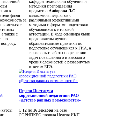
 из личной
кафедры технологии обучения и
осам
методики преподавания
ения в
предметов
Алборова Л.С
.
атели флэш-
ознакомила педагогов с
возможность за
различными эффективными
накомиться с
методами и формами подготовки
итетных
обучающихся к итоговой
 а также с
аттестации. В ходе семинара были
г по
представлены лучшие
 вопросу.
образовательные практики по
подготовке обучающихся к ГИА, а
также опыт работы по решению
задач повышенного и высокого
уровня сложностей с развернутым
ответом ЕГЭ.
Неделя Института
ей
коррекционной педагогики РАО
«Детство равных возможностей»
 курсы
С
12
по
16 декабря
на базе
ции
СОРИПКРО прошла Неделя ИКП