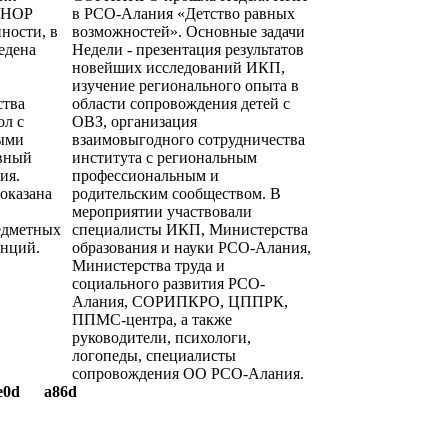
ШНОР
в РСО-Алания «Детство равных
ности, в
возможностей». Основные задачи
едена
Недели - презентация результатов
новейших исследований ИКП,
изучение регионального опыта в
ства
области сопровождения детей с
ол с
ОВЗ, организация
ыми
взаимовыгодного сотрудничества
ивный
института с региональным
ия.
профессиональным и
оказана
родительским сообществом. В
мероприятии участвовали
едметных
специалисты ИКП, Министерства
енций.
образования и науки РСО-Алания,
Министерства труда и
социального развития РСО-
Алания, СОРИПКРО, ЦППРК,
ППМС-центра, а также
руководители, психологи,
логопеды, специалисты
сопровождения ОО РСО-Алания.