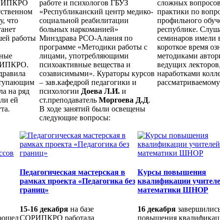
ОРИПКРО
работе и психологов ГБУЗ
сложных вопросов
тственном
«Республиканский центр медико-
практики по вопр
у, что
социальной реабилитации
профильного обуч
танет
больных наркоманией»
республике. Слуш
шей работы
Минздрава РСО-Алания по
семинаров имели 
программе «Методики работы с
короткое время оз
вные
лицами, употребляющими
методиками автор
РИПКРО.
психоактивные вещества и
ведущих лекторов,
дравила
созависимыми». Кураторы курсов
наработками колле
ступающим
– зав.кафедрой педагогики и
рассматриваемому
а на ряд
психологии
Доева Л.И.
и
али ей
ст.преподаватель
Моргоева Д.Д
.
та.
В ходе занятий были освещены
следующие вопросы:
Педагогическая мастерская в
Курсы повышения
рамках проекта «Педагогика без
квалификации учител
границ»
математики ШНОР
15-16 декабря
на базе
16 декабря
завершились
рошел
СОРИПКРО работала
повышения квалифика