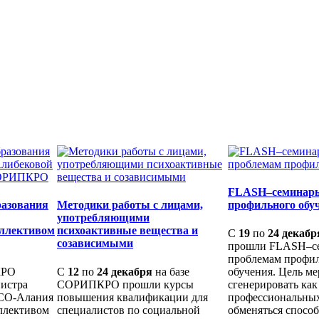
FLASH–семинары
разования
Методики работы с лицами,
профильного обу
употребляющими
оллективом
психоактивные вещества и
С
19
по
24 декабр
созависимыми
прошли FLASH–с
проблемам профи
КРО
С
12
по
24 декабря
на базе
обучения. Цель ме
нистра
СОРИПКРО прошли курсы
сгенерировать ка
РСО-Алания
повышения квалификации для
профессиональных
ллективом
специалистов по социальной
обменяться спосо