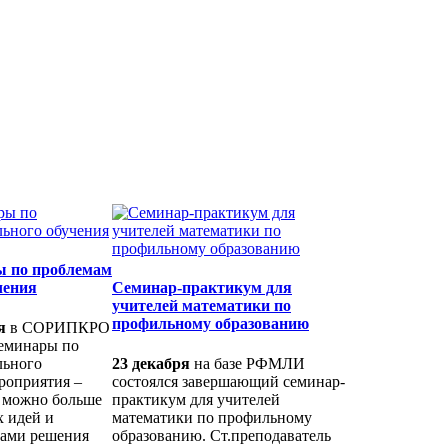
 по проблемам
чения
Семинар-практикум для
учителей математики по
профильному образованию
я
в СОРИПКРО
еминары по
льного
23 декабря
на базе РФМЛИ
роприятия –
состоялся завершающий семинар-
к можно больше
практикум для учителей
 идей и
математики по профильному
бами решения
образованию. Ст.преподаватель