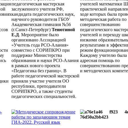
зация
педагогическая мастерская
учителей математики 
ной
заслуженного учителя РФ,
практической направлен
ловиях
кандидата педагогических наук,
ходе которых была пров
научного руководителя ГБОУ
методическая работа по
Академическая гимназия №56
совершенствованию
ссов
(г.Санкт-Петербург)
Тенютиной
педагогического мастер
Е.Д
. Мероприятие было
учителей и переходу шк
организовано Ассоциацией
низкими образовательн
«Учитель года РСО-Алания»
результатами в эффект
ости
совместно с СОРИПКРО при
режим функционирован
му
поддержке Министерства
Каждому учителю была 
ись
образования и науки РСО-Алания
адресная помощь по
в рамках нового проекта
совершенствованию пр
«Педагогика без границ». В
и методических компет
работе педагогической мастерской
дики
приняли участие учителя ОО
республики, преподаватели
СОРИПКРО, а также студенты
педагогических специальностей.