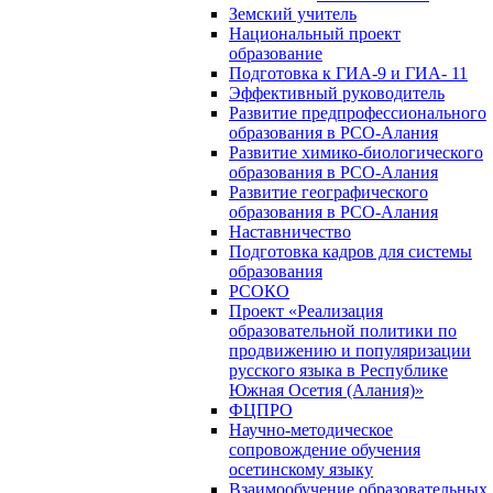
Земский учитель
Национальный проект
образование
Подготовка к ГИА-9 и ГИА- 11
Эффективный руководитель
Развитие предпрофессионального
образования в РСО-Алания
Развитие химико-биологического
образования в РСО-Алания
Развитие географического
образования в РСО-Алания
Наставничество
Подготовка кадров для системы
образования
РСОКО
Проект «Реализация
образовательной политики по
продвижению и популяризации
русского языка в Республике
Южная Осетия (Алания)»
ФЦПРО
Научно-методическое
сопровождение обучения
осетинскому языку
Взаимообучение образовательных