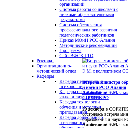
организаций
Система работы со школами с
низкими образовательными
результатами
Система обеспечения
профессионального развития
педагогических работников
Приказ МОиН РСО-Алания
Методические рекомендации
Программа
Сайт ВФСК ГТО
Ректорат
Организационно-
методический отдел
Кафедры
Кафедра педагогики и
Встреча министра об
психологии
и науки РСО-Алания
Кафедра осетинского
Алибековой Э.М. с к
языка и литературы
СОРИПКРО
Кафедра технологии
обучения и методики
29 декабря
в СОРИП
преподавания
состоялась встреча ми
Кафедра дошкольного
образования и науки 
и начального
Алибековой Э.М.
с ко
образования