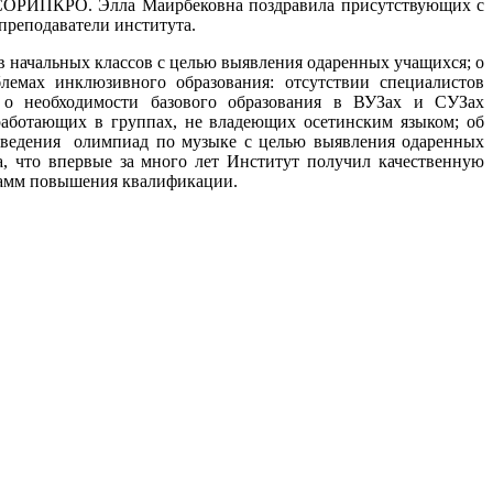
я СОРИПКРО. Элла Маирбековна поздравила присутствующих с
преподаватели института.
в начальных классов с целью выявления одаренных учащихся; о
лемах инклюзивного образования: отсутствии специалистов
); о необходимости базового образования в ВУЗах и СУЗах
работающих в группах, не владеющих осетинским языком; об
оведения олимпиад по музыке с целью выявления одаренных
, что впервые за много лет Институт получил качественную
грамм повышения квалификации.