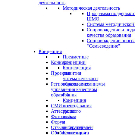
деятельность
Методическая деятельность
Программа поддержки
ШМО
Система методической
Сопровождение и под
качества образования
Сопровождение прогр
"Семьеведение"
Концепция
Предметные
Конкурсы
концепции
Концецепция
Проекты
развития
математического
Региональные механизмы
образования
управления качеством
в
образования
РФ
Концепция
СМИ о нас
преподавания
Аттестация
русского
Фотоальбом
языка
Форум
и
Отзывы слушателей
литературы
Обобщение опыта
Концепция