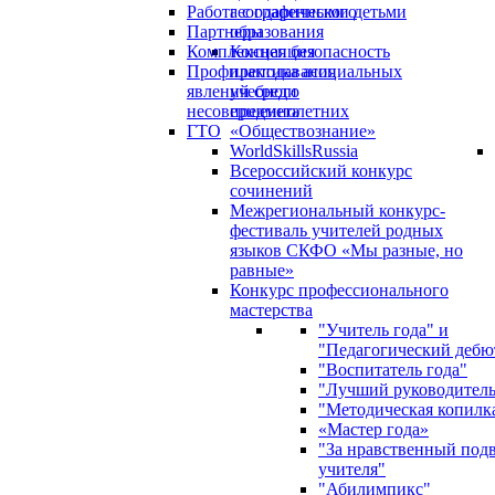
Работа с одаренными детьми
географического
Партнеры
образования
Комплексная безопасность
Концепция
Профилактика асоциальных
преподавания
явлений среди
учебного
несовершеннолетних
предмета
ГТО
«Обществознание»
WorldSkillsRussia
Всероссийский конкурс
сочинений
Межрегиональный конкурс-
фестиваль учителей родных
языков СКФО «Мы разные, но
равные»
Конкурс профессионального
мастерства
"Учитель года" и
"Педагогический дебю
"Воспитатель года"
"Лучший руководител
"Методическая копилк
«Мастер года»
"За нравственный под
учителя"
"Абилимпикс"