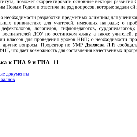
титута, поможет скорректировать основные векторы развити
м Новым Годом и ответила на ряд вопросов, которые задали ей 
 о необходимости разработки предметных олимпиад для ученико
льных привилегиях для учителей, имеющих награды; о проб
 дефектологов, логопедов, тифлопедагогов, сурдопедагогов
 воспитателей ДОУ по осетинском языку, а также учителей, 
ии классов для проведения уроков НВП; о необходимости пр
и другие вопросы. Проректор по УМР
Дзахоева Л.Р.
сообщила
ФЦТ, что дает возможность для составления качественных про
ка к ГИА-9 и ГИА- 11
ые документы
 баллов