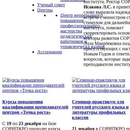
института. Ректор С
Ученый совет
Исакова Л.С.
в приве
Центры
слове выразила надежд
Центр непрерывного
встреча с министром с
повышения
стимулом для дальней
профессионального
института, поможет
мастерства
скорректировать осно
педагогических
векторы развития СО
работников и
Элла Маирбековна поз
управленческх кадров
присутствующих с на
Ассоциации
Новым Годом и ответил
вопросов, которые зад
преподаватели институ
Курсы повышения
Семинар-практикум для
квалификации преподавателей
учителей русского языка и
центров «Точка роста»
литературы профильных
классов
С
19
по
23 декабря
на базе
СОРИПКРО проходят курсы
21 декабря
в СОРИПКРО п