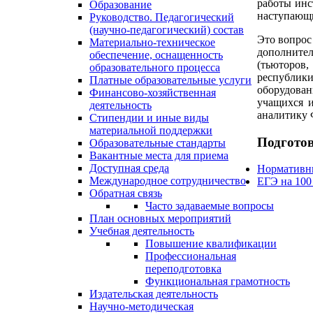
работы инс
Образование
наступающи
Руководство. Педагогический
(научно-педагогический) состав
Это вопрос
Материально-техническое
дополните
обеспечение, оснащенность
(тьюторов,
образовательного процесса
республики
Платные образовательные услуги
оборудован
Финансово-хозяйственная
учащихся 
деятельность
аналитику 
Стипендии и иные виды
материальной поддержки
Подготов
Образовательные стандарты
Вакантные места для приема
Доступная среда
Нормативн
Международное сотрудничество
ЕГЭ на 100
Обратная связь
Часто задаваемые вопросы
План основных мероприятий
Учебная деятельность
Повышение квалификации
Профессиональная
переподготовка
Функциональная грамотность
Издательская деятельность
Научно-методическая