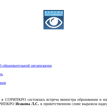
б образовательной организации
ть
ния
я
в СОРИПКРО состоялась встреча министра образования и н
ОРИПКРО
Исакова Л.С.
в приветственном слове выразила надеж