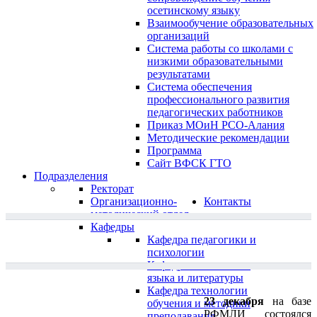
осетинскому языку
Взаимообучение образовательных
организаций
Система работы со школами с
низкими образовательными
результатами
Система обеспечения
профессионального развития
педагогических работников
Приказ МОиН РСО-Алания
Методические рекомендации
Программа
Сайт ВФСК ГТО
Подразделения
Ректорат
Организационно-
Контакты
методический отдел
Кафедры
Кафедра педагогики и
психологии
Кафедра осетинского
языка и литературы
Кафедра технологии
23 декабря
на базе
обучения и методики
РФМЛИ состоялся
преподавания