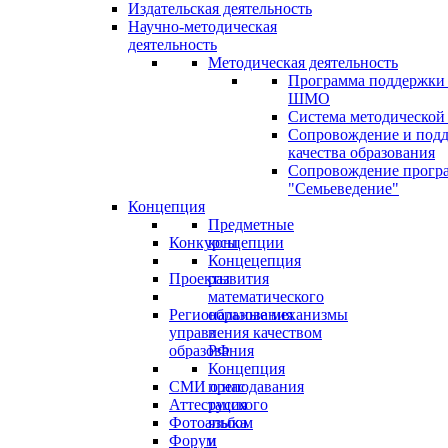
Издательская деятельность
Научно-методическая
деятельность
Методическая деятельность
Программа поддержки
ШМО
Система методической
Сопровождение и под
качества образования
Сопровождение прогр
"Семьеведение"
Концепция
Предметные
Конкурсы
концепции
Концецепция
Проекты
развития
математического
Региональные механизмы
образования
управления качеством
в
образования
РФ
Концепция
СМИ о нас
преподавания
Аттестация
русского
Фотоальбом
языка
Форум
и