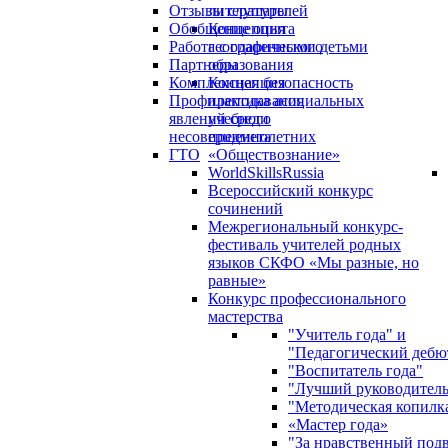
Отзывы слушателей
литературы
Обобщение опыта
Концепция
Работа с одаренными детьми
географического
Партнеры
образования
Комплексная безопасность
Концепция
Профилактика асоциальных
преподавания
явлений среди
учебного
несовершеннолетних
предмета
ГТО
«Обществознание»
WorldSkillsRussia
Всероссийский конкурс
сочинений
Межрегиональный конкурс-
фестиваль учителей родных
языков СКФО «Мы разные, но
равные»
Конкурс профессионального
мастерства
"Учитель года" и
"Педагогический дебю
"Воспитатель года"
"Лучший руководител
"Методическая копилк
«Мастер года»
"За нравственный под