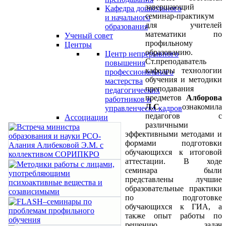
завершающий
Кафедра дошкольного
семинар-практикум
и начального
для учителей
образования
математики по
Ученый совет
профильному
Центры
образованию.
Центр непрерывного
Ст.преподаватель
повышения
кафедры технологии
профессионального
обучения и методики
мастерства
преподавания
педагогических
предметов
Алборова
работников и
Л.С
. ознакомила
управленческх кадров
педагогов с
Ассоциации
различными
эффективными методами и
формами подготовки
обучающихся к итоговой
аттестации. В ходе
семинара были
представлены лучшие
образовательные практики
по подготовке
обучающихся к ГИА, а
также опыт работы по
решению задач