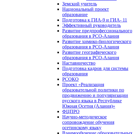
Земский учитель
Национальный проект
образование
Подготовка к ГИА-9 и ГИА- 11
Эффективный руководитель
Развитие предпрофессионального
образования в РСО-Алания
Развитие химико-биологического
образования в РСО-Алания
Развитие географического
образования в РСО-Алания
Наставничество
Подготовка кадров для системы
образования
РСОКО
Проект «Реализация
образовательной политики по
продвижению и популяризации
русского языка в Республике
Южная Осетия (Алания)»
ФЦПРО
Научно-методическое
сопровождение обучения
осетинскому языку
Взаимообучение образовательных