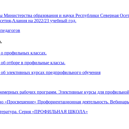
ы Министерства образования и науки Республики Северная Осе
сетия-Алания на 2022/23 учебный год.
 педагогов
.
о профильных классах.
об отборе в профильные классы.
об элективных курсах предпрофильного обучения
имерных рабочих программ. Элективные курсы для профильно
во «Просвещение» Профориентационная деятельность. Вебинар
итература. Серия «ПРОФИЛЬНАЯ ШКОЛА»