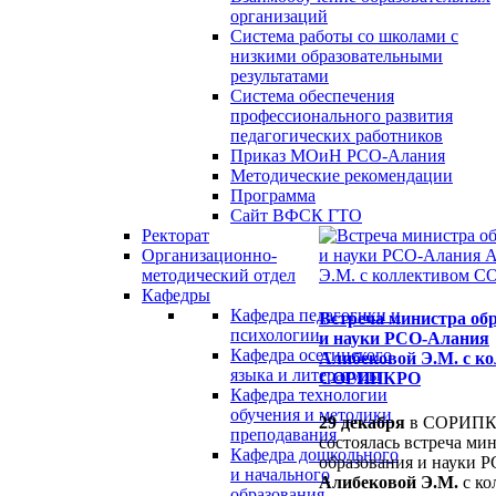
организаций
Система работы со школами с
низкими образовательными
результатами
Система обеспечения
профессионального развития
педагогических работников
Приказ МОиН РСО-Алания
Методические рекомендации
Программа
Сайт ВФСК ГТО
Ректорат
Организационно-
методический отдел
Кафедры
Кафедра педагогики и
Встреча министра об
психологии
и науки РСО-Алания
Кафедра осетинского
Алибековой Э.М. с к
языка и литературы
СОРИПКРО
Кафедра технологии
обучения и методики
29 декабря
в СОРИП
преподавания
состоялась встреча ми
Кафедра дошкольного
образования и науки 
и начального
Алибековой Э.М.
с ко
образования