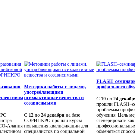
FLASH–семинары
разования
Методики работы с лицами,
профильного обу
употребляющими
оллективом
психоактивные вещества и
С
19
по
24 декабр
созависимыми
прошли FLASH–с
проблемам профи
КРО
С
12
по
24 декабря
на базе
обучения. Цель ме
нистра
СОРИПКРО прошли курсы
сгенерировать ка
РСО-Алания
повышения квалификации для
профессиональных
ллективом
специалистов по социальной
обменяться спосо