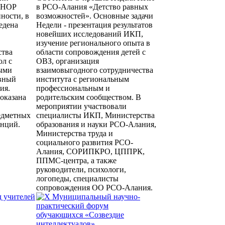
ШНОР
в РСО-Алания «Детство равных
ности, в
возможностей». Основные задачи
едена
Недели - презентация результатов
новейших исследований ИКП,
изучение регионального опыта в
ства
области сопровождения детей с
ол с
ОВЗ, организация
ыми
взаимовыгодного сотрудничества
ивный
института с региональным
ия.
профессиональным и
оказана
родительским сообществом. В
мероприятии участвовали
едметных
специалисты ИКП, Министерства
енций.
образования и науки РСО-Алания,
Министерства труда и
социального развития РСО-
Алания, СОРИПКРО, ЦППРК,
ППМС-центра, а также
руководители, психологи,
логопеды, специалисты
сопровождения ОО РСО-Алания.