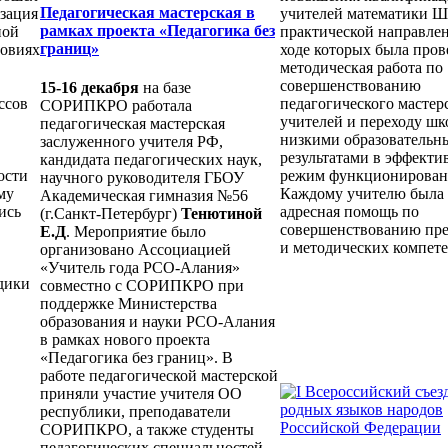
Педагогическая мастерская в
зация
учителей математики 
рамках проекта «Педагогика без
ной
практической направлен
границ»
ловиях
ходе которых была пров
методическая работа по
совершенствованию
15-16 декабря
на базе
ссов
педагогического мастер
СОРИПКРО работала
учителей и переходу шк
педагогическая мастерская
низкими образовательн
заслуженного учителя РФ,
результатами в эффект
кандидата педагогических наук,
ости
режим функционирован
научного руководителя ГБОУ
му
Каждому учителю была 
Академическая гимназия №56
ись
адресная помощь по
(г.Санкт-Петербург)
Тенютиной
совершенствованию пр
Е.Д
. Мероприятие было
и методических компет
организовано Ассоциацией
«Учитель года РСО-Алания»
дики
совместно с СОРИПКРО при
поддержке Министерства
образования и науки РСО-Алания
в рамках нового проекта
«Педагогика без границ». В
работе педагогической мастерской
приняли участие учителя ОО
республики, преподаватели
СОРИПКРО, а также студенты
педагогических специальностей.