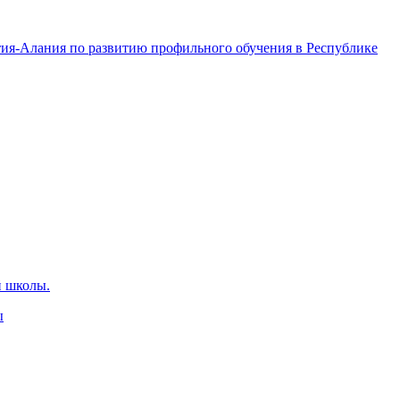
тия-Алания по развитию профильного обучения в Республике
й школы.
ы