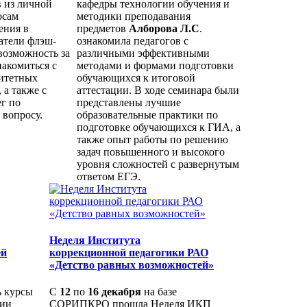
 из личной
кафедры технологии обучения и
осам
методики преподавания
ения в
предметов
Алборова Л.С
.
атели флэш-
ознакомила педагогов с
возможность за
различными эффективными
накомиться с
методами и формами подготовки
итетных
обучающихся к итоговой
 а также с
аттестации. В ходе семинара были
г по
представлены лучшие
 вопросу.
образовательные практики по
подготовке обучающихся к ГИА, а
также опыт работы по решению
задач повышенного и высокого
уровня сложностей с развернутым
ответом ЕГЭ.
Неделя Института
ей
коррекционной педагогики РАО
«Детство равных возможностей»
 курсы
С
12
по
16 декабря
на базе
ции
СОРИПКРО прошла Неделя ИКП