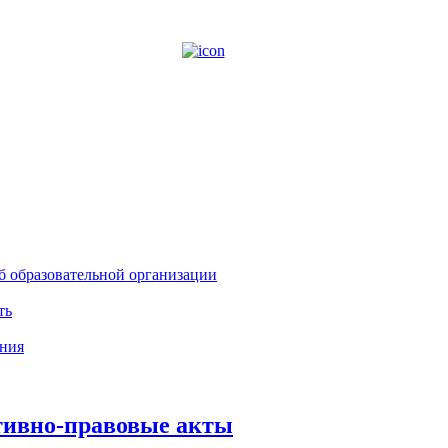
б образовательной организации
ть
ния
ивно-правовые акты