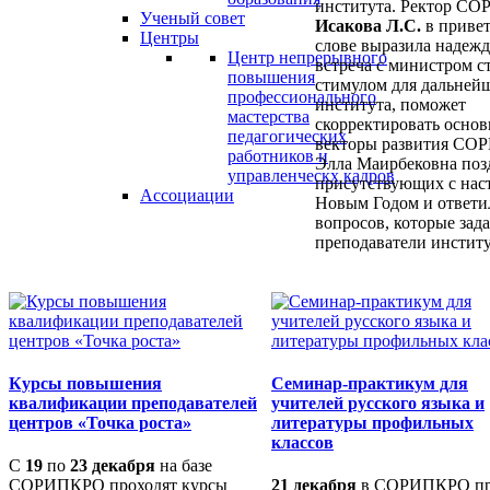
института. Ректор С
Ученый совет
Исакова Л.С.
в приве
Центры
слове выразила надежд
Центр непрерывного
встреча с министром с
повышения
стимулом для дальней
профессионального
института, поможет
мастерства
скорректировать осно
педагогических
векторы развития СО
работников и
Элла Маирбековна поз
управленческх кадров
присутствующих с на
Ассоциации
Новым Годом и ответил
вопросов, которые зад
преподаватели институ
Курсы повышения
Семинар-практикум для
квалификации преподавателей
учителей русского языка и
центров «Точка роста»
литературы профильных
классов
С
19
по
23 декабря
на базе
СОРИПКРО проходят курсы
21 декабря
в СОРИПКРО п