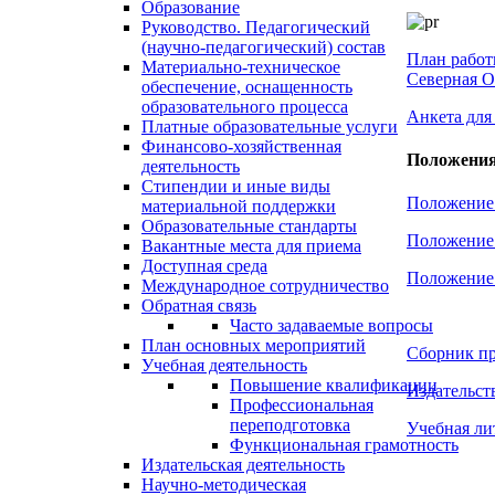
Образование
Руководство. Педагогический
(научно-педагогический) состав
План работ
Материально-техническое
Северная О
обеспечение, оснащенность
образовательного процесса
Анкета для
Платные образовательные услуги
Финансово-хозяйственная
Положения
деятельность
Стипендии и иные виды
Положение 
материальной поддержки
Образовательные стандарты
Положение 
Вакантные места для приема
Доступная среда
Положение 
Международное сотрудничество
Обратная связь
Часто задаваемые вопросы
План основных мероприятий
Сборник пр
Учебная деятельность
Повышение квалификации
Издательст
Профессиональная
переподготовка
Учебная л
Функциональная грамотность
Издательская деятельность
Научно-методическая