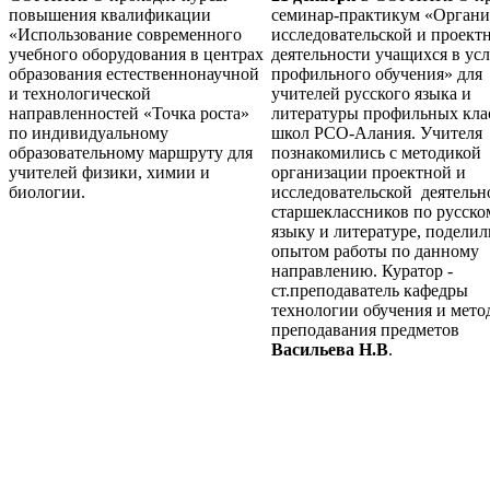
повышения квалификации
семинар-практикум «Органи
«Использование современного
исследовательской и проект
учебного оборудования в центрах
деятельности учащихся в ус
образования естественнонаучной
профильного обучения» для
и технологической
учителей русского языка и
направленностей «Точка роста»
литературы профильных кла
по индивидуальному
школ РСО-Алания. Учителя
образовательному маршруту для
познакомились с методикой
учителей физики, химии и
организации проектной и
биологии.
исследовательской деятельн
старшеклассников по русско
языку и литературе, поделил
опытом работы по данному
направлению. Куратор -
ст.преподаватель кафедры
технологии обучения и мето
преподавания предметов
Васильева Н.В
.