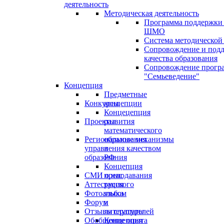
деятельность
Методическая деятельность
Программа поддержки
ШМО
Система методической
Сопровождение и под
качества образования
Сопровождение прогр
"Семьеведение"
Концепция
Предметные
Конкурсы
концепции
Концецепция
Проекты
развития
математического
Региональные механизмы
образования
управления качеством
в
образования
РФ
Концепция
СМИ о нас
преподавания
Аттестация
русского
Фотоальбом
языка
Форум
и
Отзывы слушателей
литературы
Обобщение опыта
Концепция