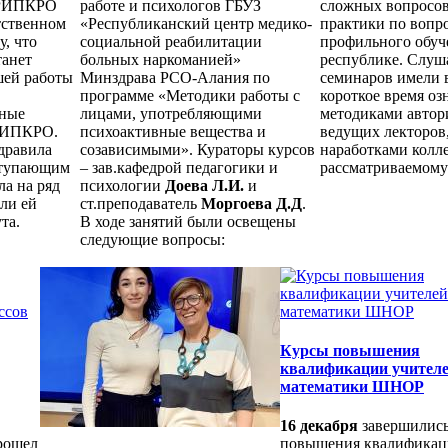
ОРИПКРО
работе и психологов ГБУЗ
сложных вопросов
тственном
«Республиканский центр медико-
практики по вопр
у, что
социальной реабилитации
профильного обуч
танет
больных наркоманией»
республике. Слуш
шей работы
Минздрава РСО-Алания по
семинаров имели 
программе «Методики работы с
короткое время оз
вные
лицами, употребляющими
методиками автор
РИПКРО.
психоактивные вещества и
ведущих лекторов,
дравила
созависимыми». Кураторы курсов
наработками колле
ступающим
– зав.кафедрой педагогики и
рассматриваемому
а на ряд
психологии
Доева Л.И.
и
али ей
ст.преподаватель
Моргоева Д.Д
.
та.
В ходе занятий были освещены
следующие вопросы:
Курсы повышения
квалификации учител
математики ШНОР
16 декабря
завершились
рошел
повышения квалифика