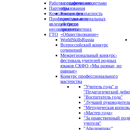
Работа с одаренными детьми
географического
Партнеры
образования
Комплексная безопасность
Концепция
Профилактика асоциальных
преподавания
явлений среди
учебного
несовершеннолетних
предмета
ГТО
«Обществознание»
WorldSkillsRussia
Всероссийский конкурс
сочинений
Межрегиональный конкурс-
фестиваль учителей родных
языков СКФО «Мы разные, но
равные»
Конкурс профессионального
мастерства
"Учитель года" и
"Педагогический дебю
"Воспитатель года"
"Лучший руководител
"Методическая копилк
«Мастер года»
"За нравственный под
учителя"
"Абилимпикс"