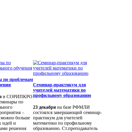
 по проблемам
чения
Семинар-практикум для
учителей математики по
профильному образованию
я
в СОРИПКРО
еминары по
льного
23 декабря
на базе РФМЛИ
роприятия –
состоялся завершающий семинар-
к можно больше
практикум для учителей
 идей и
математики по профильному
бами решения
образованию. Ст.преподаватель