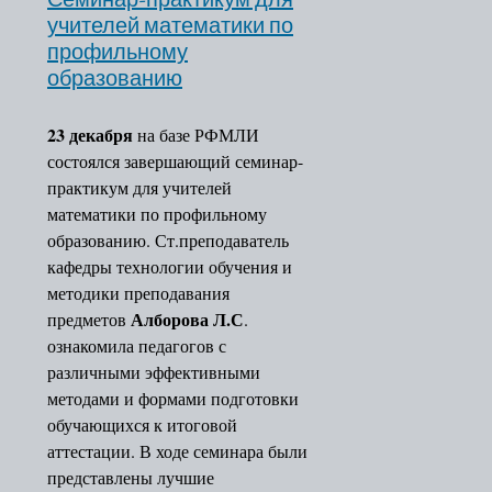
Семинар-практикум для
"Учитель года" и
учителей математики по
"Педагогический
профильному
"Воспитатель год
образованию
"Лучший руковод
"Методическая ко
23 декабря
на базе РФМЛИ
«Мастер года»
состоялся завершающий семинар-
"За нравственный
практикум для учителей
учителя"
математики по профильному
"Абилимпикс"
образованию. Ст.преподаватель
Земский учитель
кафедры технологии обучения и
Национальный проект
методики преподавания
образование
Алборова Л.С
предметов
.
Подготовка к ГИА-9 и ГИА- 
ознакомила педагогов с
Эффективный руководитель
различными эффективными
Развитие предпрофессиональ
методами и формами подготовки
образования в РСО-Алания
обучающихся к итоговой
Развитие химико-биологичес
аттестации. В ходе семинара были
образования в РСО-Алания
представлены лучшие
Развитие географического