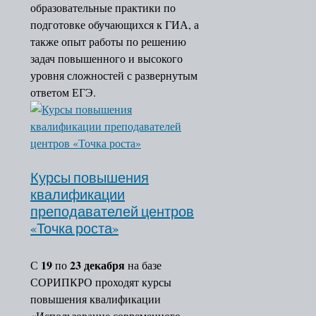
образовательные практики по
образования в РСО-Алания
подготовке обучающихся к ГИА, а
Наставничество
также опыт работы по решению
Подготовка кадров для сист
задач повышенного и высокого
образования
уровня сложностей с развернутым
РСОКО
ответом ЕГЭ.
Проект «Реализация
образовательной политики п
продвижению и популяризац
русского языка в Республике
Южная Осетия (Алания)»
Курсы повышения
ФЦПРО
квалификации
Научно-методическое
преподавателей центров
сопровождение обучения
«Точка роста»
осетинскому языку
Взаимообучение образовател
19
23 декабря
организаций
С
по
на базе
Система работы со школами 
СОРИПКРО проходят курсы
низкими образовательными
повышения квалификации
результатами
«Использование современного