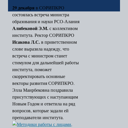
2015-2016
29 декабря
в СОРИПКРО
2022
состоялась встреча министра
Сведения об образовательной организации
образования и науки РСО-Алания
Основные сведения
Алибековой Э.М.
с коллективом
Структура и органы управления
института. Ректор СОРИПКРО
образовательной организацией
Исакова Л.С.
в приветственном
Документы
слове выразила надежду, что
Образование
встреча с министром станет
Руководство. Педагогический
стимулом для дальнейшей работы
(научно-педагогический) состав
института, поможет
Материально-техническое
скорректировать основные
обеспечение, оснащенность
векторы развития СОРИПКРО.
образовательного процесса
Элла Маирбековна поздравила
Платные образовательные услуги
присутствующих с наступающим
Финансово-хозяйственная
Новым Годом и ответила на ряд
деятельность
вопросов, которые задали ей
Стипендии и иные виды
преподаватели института.
материальной поддержки