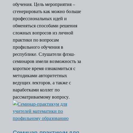
обучения. Цель мероприятия –
Отзывы слушателей
литературы
сгенерировать как можно больше
Обобщение опыта
Концепция
профессиональных идей и
Работа с одаренными детьми
географического
обменяться способами решения
Партнеры
образования
сложных вопросов из личной
Комплексная безопасность
Концепция
практики по вопросам
Профилактика асоциальных
преподавания
профильного обучения в
явлений среди
учебного
республике. Слушатели флэш-
несовершеннолетних
предмета
семинаров имели возможность за
ГТО
«Обществознание»
короткое время ознакомиться с
WorldSkillsRussia
методиками авторитетных
Всероссийский конкурс
ведущих лекторов, а также с
сочинений
наработками коллег по
Межрегиональный конкурс-
рассматриваемому вопросу.
фестиваль учителей родных
языков СКФО «Мы разные, н
равные»
Конкурс профессионального
мастерства