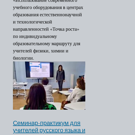
Система обеспечения
учебного оборудования в центрах
профессионального развития
образования естественнонаучной
педагогических работников
и технологической
Приказ МОиН РСО-Алания
направленностей «Точка роста»
Методические рекомендации
по индивидуальному
Программа
образовательному маршруту для
Сайт ВФСК ГТО
учителей физики, химии и
Подразделения
биологии.
Ректорат
Организационно-
Контакты
методический отдел
Кафедры
Кафедра педагогики и
психологии
Кафедра осетинского
языка и литературы
Семинар-практикум для
Кафедра технологии
учителей русского языка и
обучения и методики