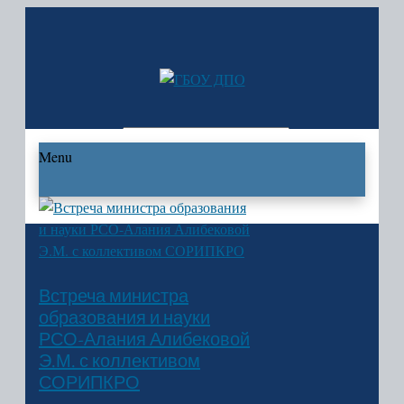
Искать...
Menu
Главная
Карта сайта
Встреча министра
Новости
образования и науки
2021
РСО-Алания Алибековой
2020
Э.М. с коллективом
2019
СОРИПКРО
2018
2017