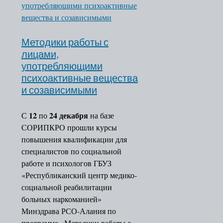
Образовательные стандарты
Вакантные места для приема
Доступная среда
Международное сотрудничество
Методики работы с
Обратная связь
лицами,
Часто задаваемые вопросы
употребляющими
Деятельность
психоактивные вещества
План основных мероприятий
и созависимыми
Учебная деятельность
Повышение квалификации
12
24 декабря
С
по
на базе
Профессиональная
СОРИПКРО прошли курсы
переподготовка
повышения квалификации для
Функциональная грамотност
специалистов по социальной
Издательская деятельность
работе и психологов ГБУЗ
Научно-методическая
«Республиканский центр медико-
деятельность
социальной реабилитации
Методическая деятельность
больных наркоманией»
Программа подд
Минздрава РСО-Алания по
ШМО
программе «Методики работы с