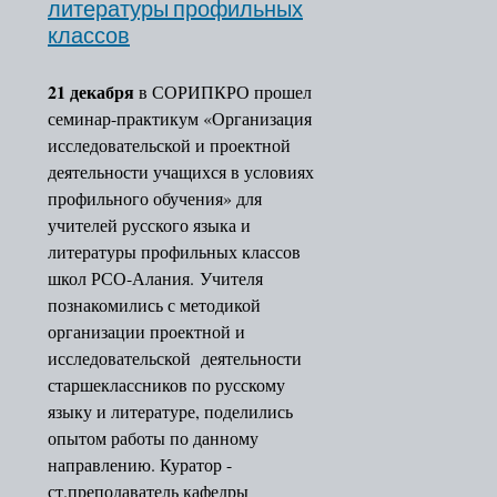
литературы профильных
преподавания
классов
Кафедра дошкольного
и начального
образования
21 декабря
в СОРИПКРО прошел
Ученый совет
семинар-практикум «Организация
Центры
исследовательской и проектной
Центр непрерывного
деятельности учащихся в условиях
повышения
профильного обучения» для
профессионального
учителей русского языка и
мастерства
литературы профильных классов
педагогических
школ РСО-Алания. Учителя
работников и
познакомились с методикой
управленческх кадров
организации проектной и
Ассоциации
исследовательской деятельности
старшеклассников по русскому
языку и литературе, поделились
опытом работы по данному
направлению. Куратор -
ст.преподаватель кафедры