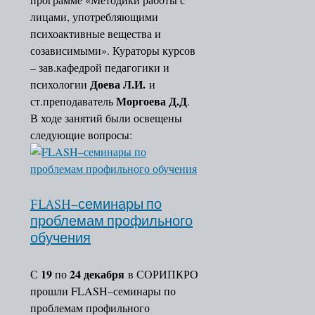
Система методиче
лицами, употребляющими
Сопровождение и
психоактивные вещества и
качества образова
созависимыми». Кураторы курсов
Сопровождение 
– зав.кафедрой педагогики и
"Семьеведение"
Доева Л.И.
психологии
и
Концепция
Моргоева Д.Д
ст.преподаватель
.
Предметные
В ходе занятий были освещены
Конкурсы
концепции
следующие вопросы:
Концецепция
Проекты
развития
математического
Региональные механизмы
образования
FLASH–семинары по
управления качеством
в
проблемам профильного
образования
РФ
обучения
Концепция
СМИ о нас
преподавания
19
24 декабря
С
по
в СОРИПКРО
Аттестация
русского
прошли FLASH–семинары по
Фотоальбом
языка
проблемам профильного
Форум
и