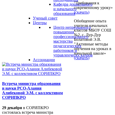
"Требования к
Кафедра дошкольного
современному уроку»
и начального
(скачать)
образования
Ученый совет
Обобщение опыта
Центры
учителя начальных
Центр непрерывного
классов МБОУ СОШ
повышения
№2, с. Дур-Дур
профессионального
Болатовой Э.В.
мастерства
"Активные методы
педагогических
обучения на уроках в
работников и
начальной школе»
управленческх кадров
(скачать)
Ассоциации
Встреча министра образования
и науки РСО-Алания
Алибековой Э.М. с коллективом
СОРИПКРО
29 декабря
в СОРИПКРО
состоялась встреча министра