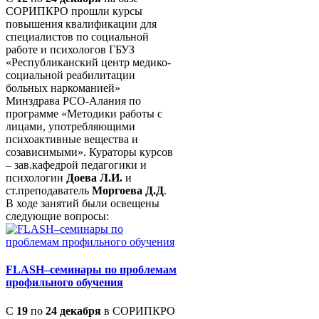
СОРИПКРО прошли курсы
повышения квалификации для
специалистов по социальной
работе и психологов ГБУЗ
«Республиканский центр медико-
социальной реабилитации
больных наркоманией»
Минздрава РСО-Алания по
программе «Методики работы с
лицами, употребляющими
психоактивные вещества и
созависимыми». Кураторы курсов
– зав.кафедрой педагогики и
психологии
Доева Л.И.
и
ст.преподаватель
Моргоева Д.Д
.
В ходе занятий были освещены
следующие вопросы:
FLASH–семинары по проблемам
профильного обучения
С
19
по
24 декабря
в СОРИПКРО