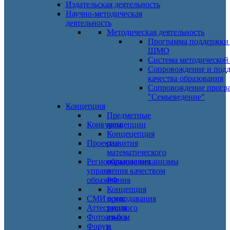
Издательская деятельность
Научно-методическая
деятельность
Методическая деятельность
Программа поддержки
ШМО
Система методической
Сопровождение и под
качества образования
Сопровождение прогр
"Семьеведение"
Концепция
Предметные
Конкурсы
концепции
Концецепция
Проекты
развития
математического
Региональные механизмы
образования
управления качеством
в
образования
РФ
Концепция
СМИ о нас
преподавания
Аттестация
русского
Фотоальбом
языка
Форум
и