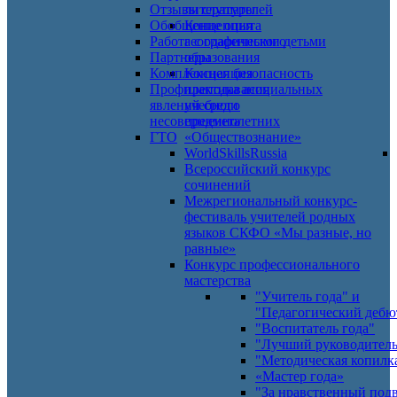
Отзывы слушателей
литературы
Обобщение опыта
Концепция
Работа с одаренными детьми
географического
Партнеры
образования
Комплексная безопасность
Концепция
Профилактика асоциальных
преподавания
явлений среди
учебного
несовершеннолетних
предмета
ГТО
«Обществознание»
WorldSkillsRussia
Всероссийский конкурс
сочинений
Межрегиональный конкурс-
фестиваль учителей родных
языков СКФО «Мы разные, но
равные»
Конкурс профессионального
мастерства
"Учитель года" и
"Педагогический дебю
"Воспитатель года"
"Лучший руководител
"Методическая копилк
«Мастер года»
"За нравственный под