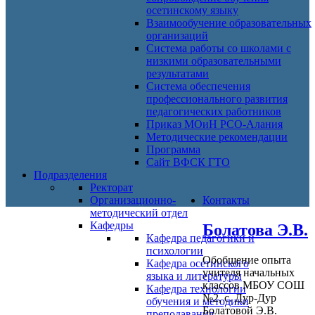
осетинскому языку
Взаимообучение образовательных
организаций
Система работы со школами с
низкими образовательными
результатами
Система обеспечения
профессионального развития
педагогических работников
Приказ МОиН РСО-Алания
Методические рекомендации
Программа
Сайт ВФСК ГТО
Подразделения
Ректорат
Организационно-
Контакты
методический отдел
Кафедры
Болатова Э.В.
Кафедра педагогики и
психологии
Обобщение опыта
Кафедра осетинского
учителя начальных
языка и литературы
классов МБОУ СОШ
Кафедра технологии
№2, с. Дур-Дур
обучения и методики
Болатовой Э.В.
преподавания