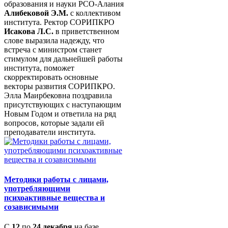
образования и науки РСО-Алания
Алибековой Э.М.
с коллективом
института. Ректор СОРИПКРО
Исакова Л.С.
в приветственном
слове выразила надежду, что
встреча с министром станет
стимулом для дальнейшей работы
института, поможет
скорректировать основные
векторы развития СОРИПКРО.
Элла Маирбековна поздравила
присутствующих с наступающим
Новым Годом и ответила на ряд
вопросов, которые задали ей
преподаватели института.
Методики работы с лицами,
употребляющими
психоактивные вещества и
созависимыми
С
12
по
24 декабря
на базе