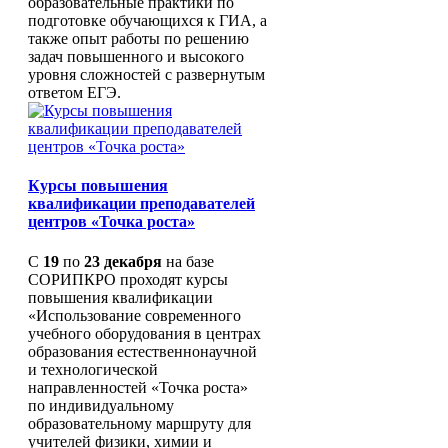
образовательные практики по
образования в РСО-Алания
подготовке обучающихся к ГИА, а
Развитие географического
также опыт работы по решению
образования в РСО-Алания
задач повышенного и высокого
Наставничество
уровня сложностей с развернутым
Подготовка кадров для систем
ответом ЕГЭ.
образования
РСОКО
Проект «Реализация
образовательной политики по
продвижению и популяризации
Курсы повышения
русского языка в Республике
квалификации преподавателей
Южная Осетия (Алания)»
центров «Точка роста»
ФЦПРО
Научно-методическое
С
19
по
23 декабря
на базе
сопровождение обучения
СОРИПКРО проходят курсы
осетинскому языку
повышения квалификации
Взаимообучение образовательн
«Использование современного
организаций
учебного оборудования в центрах
Система работы со школами с
образования естественнонаучной
низкими образовательными
и технологической
результатами
направленностей «Точка роста»
Система обеспечения
по индивидуальному
профессионального развития
образовательному маршруту для
педагогических работников
учителей физики, химии и
Приказ МОиН РСО-Алания