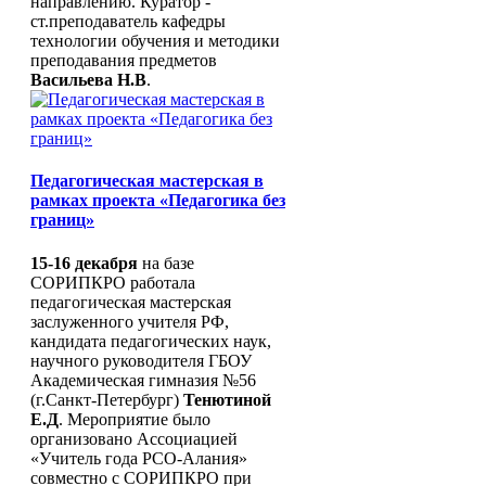
направлению. Куратор -
работников и
ст.преподаватель кафедры
управленческх кадров
технологии обучения и методики
Ассоциации
преподавания предметов
Васильева Н.В
.
Педагогическая мастерская в
рамках проекта «Педагогика без
границ»
15-16 декабря
на базе
СОРИПКРО работала
педагогическая мастерская
заслуженного учителя РФ,
кандидата педагогических наук,
научного руководителя ГБОУ
Академическая гимназия №56
(г.Санкт-Петербург)
Тенютиной
Е.Д
. Мероприятие было
организовано Ассоциацией
«Учитель года РСО-Алания»
совместно с СОРИПКРО при