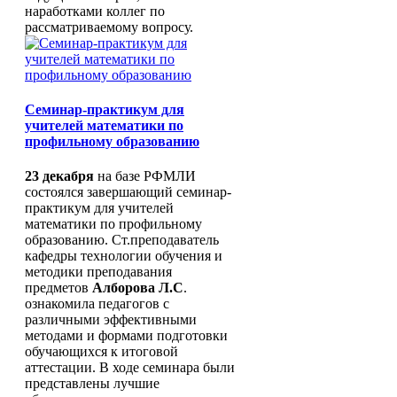
Всероссийский конкурс
наработками коллег по
сочинений
рассматриваемому вопросу.
Межрегиональный конкурс-
фестиваль учителей родных
языков СКФО «Мы разные, но
равные»
Конкурс профессионального
Семинар-практикум для
мастерства
учителей математики по
"Учитель года" и
профильному образованию
"Педагогический д
"Воспитатель года"
23 декабря
на базе РФМЛИ
"Лучший руководит
состоялся завершающий семинар-
"Методическая копи
практикум для учителей
«Мастер года»
математики по профильному
"За нравственный п
образованию. Ст.преподаватель
учителя"
кафедры технологии обучения и
"Абилимпикс"
методики преподавания
Земский учитель
предметов
Алборова Л.С
.
Национальный проект
ознакомила педагогов с
образование
различными эффективными
Подготовка к ГИА-9 и ГИА- 11
методами и формами подготовки
Эффективный руководитель
обучающихся к итоговой
Развитие предпрофессионально
аттестации. В ходе семинара были
образования в РСО-Алания
представлены лучшие
Развитие химико-биологическо