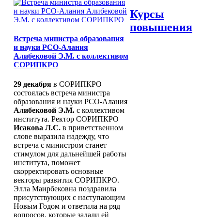
Главная
Курсы
Карта сайта
повышения
Новости
2021
Встреча министра образования
2020
и науки РСО-Алания
2019
Алибековой Э.М. с коллективом
2018
СОРИПКРО
2017
2015-2016
29 декабря
в СОРИПКРО
2022
состоялась встреча министра
Сведения об образовательной организации
образования и науки РСО-Алания
Основные сведения
Алибековой Э.М.
с коллективом
Структура и органы управления
института. Ректор СОРИПКРО
образовательной организацией
Исакова Л.С.
в приветственном
Документы
слове выразила надежду, что
Образование
встреча с министром станет
Руководство. Педагогический
стимулом для дальнейшей работы
(научно-педагогический) состав
института, поможет
Материально-техническое
скорректировать основные
обеспечение, оснащенность
векторы развития СОРИПКРО.
образовательного процесса
Элла Маирбековна поздравила
Платные образовательные услуги
присутствующих с наступающим
Финансово-хозяйственная
Новым Годом и ответила на ряд
деятельность
вопросов, которые задали ей