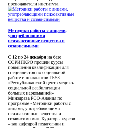
Стипендии и иные виды
преподаватели института.
материальной поддержки
Образовательные стандарты
Вакантные места для приема
Доступная среда
Международное сотрудничество
Методики работы с лицами,
Обратная связь
употребляющими
Часто задаваемые вопросы
психоактивные вещества и
Деятельность
созависимыми
План основных мероприятий
Учебная деятельность
С
12
по
24 декабря
на базе
Повышение квалификации
СОРИПКРО прошли курсы
Профессиональная
повышения квалификации для
переподготовка
специалистов по социальной
Функциональная грамотность
работе и психологов ГБУЗ
Издательская деятельность
«Республиканский центр медико-
Научно-методическая
социальной реабилитации
деятельность
больных наркоманией»
Методическая деятельность
Минздрава РСО-Алания по
Программа поддер
программе «Методики работы с
ШМО
лицами, употребляющими
Система методическ
психоактивные вещества и
Сопровождение и п
созависимыми». Кураторы курсов
качества образовани
– зав.кафедрой педагогики и
Сопровождение пр