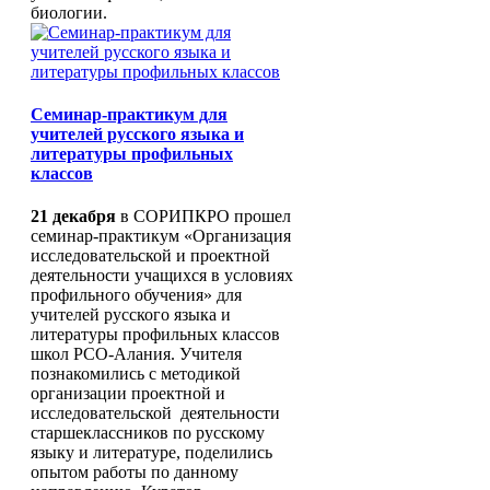
биологии.
Методические рекомендации
Программа
Сайт ВФСК ГТО
Подразделения
Ректорат
Организационно-
Контакты
Семинар-практикум для
методический отдел
учителей русского языка и
Кафедры
литературы профильных
Кафедра педагогики и
классов
психологии
Кафедра осетинского
21 декабря
в СОРИПКРО прошел
языка и литературы
семинар-практикум «Организация
Кафедра технологии
исследовательской и проектной
обучения и методики
деятельности учащихся в условиях
преподавания
профильного обучения» для
Кафедра дошкольного
учителей русского языка и
и начального
литературы профильных классов
образования
школ РСО-Алания. Учителя
Ученый совет
познакомились с методикой
Центры
организации проектной и
Центр непрерывного
исследовательской деятельности
повышения
старшеклассников по русскому
профессионального
языку и литературе, поделились
мастерства
опытом работы по данному
педагогических