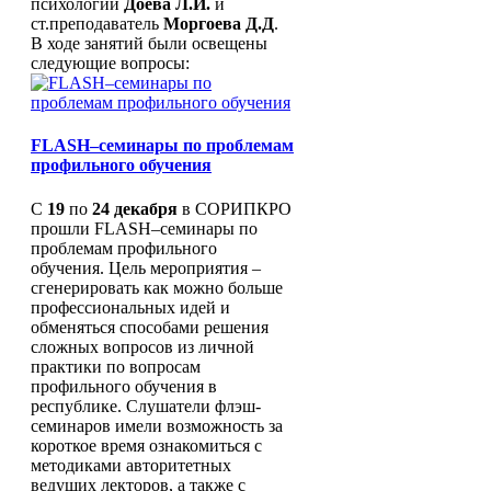
психологии
Доева Л.И.
и
"Семьеведение"
ст.преподаватель
Моргоева Д.Д
.
Концепция
В ходе занятий были освещены
Предметные
следующие вопросы:
Конкурсы
концепции
Концецепция
Проекты
развития
математического
Региональные механизмы
образования
FLASH–семинары по проблемам
управления качеством
в
профильного обучения
образования
РФ
Концепция
С
19
по
24 декабря
в СОРИПКРО
СМИ о нас
преподавания
прошли FLASH–семинары по
Аттестация
русского
проблемам профильного
Фотоальбом
языка
обучения. Цель мероприятия –
Форум
и
сгенерировать как можно больше
Отзывы слушателей
литературы
профессиональных идей и
Обобщение опыта
Концепция
обменяться способами решения
Работа с одаренными детьми
географического
сложных вопросов из личной
Партнеры
образования
практики по вопросам
Комплексная безопасность
Концепция
профильного обучения в
Профилактика асоциальных
преподавания
республике. Слушатели флэш-
явлений среди
учебного
семинаров имели возможность за
несовершеннолетних
предмета
короткое время ознакомиться с
ГТО
«Обществознание»
методиками авторитетных
WorldSkillsRussia
ведущих лекторов, а также с