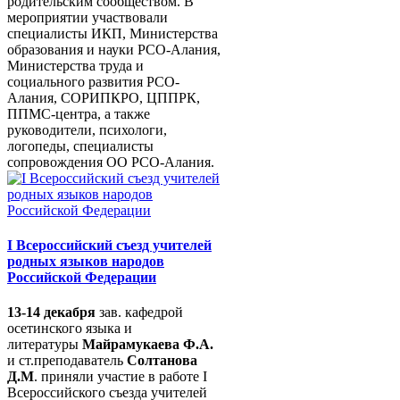
родительским сообществом. В
мероприятии участвовали
специалисты ИКП, Министерства
образования и науки РСО-Алания,
Министерства труда и
социального развития РСО-
Алания, СОРИПКРО, ЦППРК,
ППМС-центра, а также
руководители, психологи,
логопеды, специалисты
сопровождения ОО РСО-Алания.
I Всероссийский съезд учителей
родных языков народов
Российской Федерации
13-14 декабря
зав. кафедрой
осетинского языка и
литературы
Майрамукаева Ф.А.
и ст.преподаватель
Солтанова
Д.М
. приняли участие в работе I
Всероссийского съезда учителей