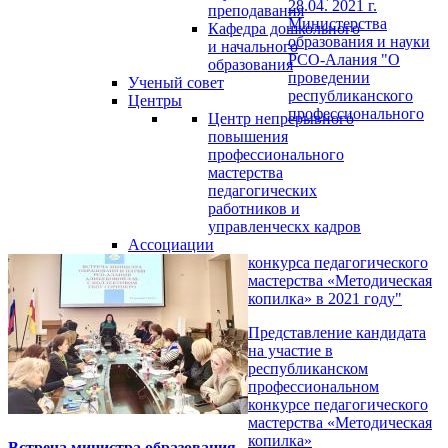
28.04. 2021 г.
преподавания
Министерства
Кафедра дошкольного
образования и науки
и начального
РСО-Алания "О
образования
проведении
Ученый совет
республиканского
Центры
профессионального
Центр непрерывного
повышения
профессионального
мастерства
педагогических
работников и
управленческх кадров
Ассоциации
конкурса педагогического
мастерства «Методическая
копилка» в 2021 году"
Представление кандидата
на участие в
республиканском
профессиональном
конкурсе педагогического
мастерства «Методическая
копилка»
Встреча министра образования