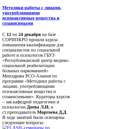
Методики работы с лицами,
употребляющими
психоактивные вещества и
созависимыми
С
12
по
24 декабря
на базе
СОРИПКРО прошли курсы
повышения квалификации для
специалистов по социальной
работе и психологов ГБУЗ
«Республиканский центр медико-
социальной реабилитации
больных наркоманией»
Минздрава РСО-Алания по
программе «Методики работы с
лицами, употребляющими
психоактивные вещества и
созависимыми». Кураторы курсов
– зав.кафедрой педагогики и
психологии
Доева Л.И.
и
ст.преподаватель
Моргоева Д.Д
.
В ходе занятий были освещены
следующие вопросы: