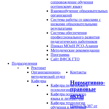
сопровождение обучения
осетинскому языку
Взаимообучение образовательных
организаций
Система работы со школами с
низкими образовательными
результатами
Система обеспечения
профессионального развития
педагогических работников
Приказ МОиН РСО-Алания
Методические рекомендации
Программа
Сайт ВФСК ГТО
Подразделения
Ректорат
Организационно-
Контакты
методический отдел
Кафедры
Нормативно-
Кафедра педагогики и
правовые
психологии
Кафедра осетинского
акты
языка и литературы
Кафедра технологии
Приказ №387 от
обучения и методики