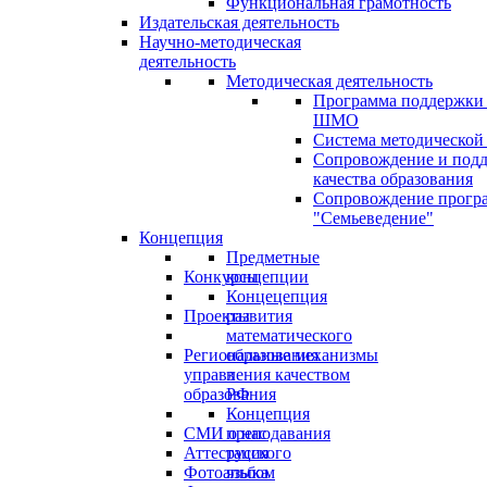
Функциональная грамотность
Издательская деятельность
Научно-методическая
деятельность
Методическая деятельность
Программа поддержки
ШМО
Система методической
Сопровождение и под
качества образования
Сопровождение прогр
"Семьеведение"
Концепция
Предметные
Конкурсы
концепции
Концецепция
Проекты
развития
математического
Региональные механизмы
образования
управления качеством
в
образования
РФ
Концепция
СМИ о нас
преподавания
Аттестация
русского
Фотоальбом
языка