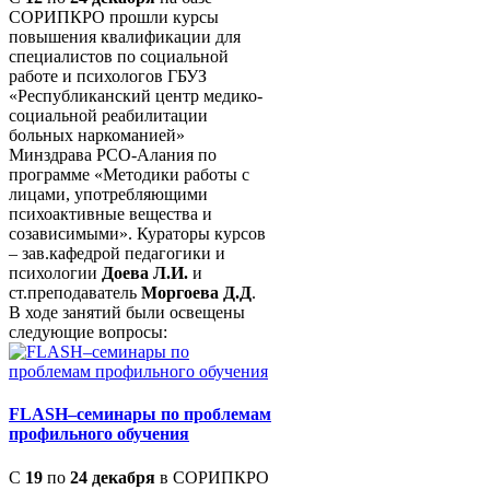
СОРИПКРО прошли курсы
повышения квалификации для
специалистов по социальной
работе и психологов ГБУЗ
«Республиканский центр медико-
социальной реабилитации
больных наркоманией»
Минздрава РСО-Алания по
программе «Методики работы с
лицами, употребляющими
психоактивные вещества и
созависимыми». Кураторы курсов
– зав.кафедрой педагогики и
психологии
Доева Л.И.
и
ст.преподаватель
Моргоева Д.Д
.
В ходе занятий были освещены
следующие вопросы:
FLASH–семинары по проблемам
профильного обучения
С
19
по
24 декабря
в СОРИПКРО