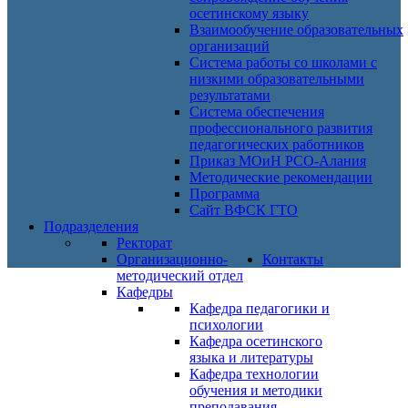
осетинскому языку
Взаимообучение образовательных
организаций
Система работы со школами с
низкими образовательными
результатами
Система обеспечения
профессионального развития
педагогических работников
Приказ МОиН РСО-Алания
Методические рекомендации
Программа
Сайт ВФСК ГТО
Подразделения
Ректорат
Организационно-
Контакты
методический отдел
Кафедры
Кафедра педагогики и
психологии
Кафедра осетинского
языка и литературы
Кафедра технологии
обучения и методики
преподавания