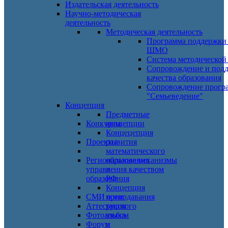
Издательская деятельность
Научно-методическая
деятельность
Методическая деятельность
Программа поддержки
ШМО
Система методической
Сопровождение и под
качества образования
Сопровождение прогр
"Семьеведение"
Концепция
Предметные
Конкурсы
концепции
Концецепция
Проекты
развития
математического
Региональные механизмы
образования
управления качеством
в
образования
РФ
Концепция
СМИ о нас
преподавания
Аттестация
русского
Фотоальбом
языка
Форум
и