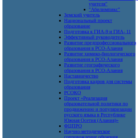
учителя"
"Абилимпикс"
Земский учитель
Национальный проект
образование
Подготовка к ГИА-9 и ГИА- 11
Эффективный руководитель
Развитие предпрофессионального
образования в РСО-Алания
Развитие химико-биологического
образования в РСО-Алания
Развитие географического
образования в РСО-Алания
Наставничество
Подготовка кадров для системы
образования
РСОКО
Проект «Реализация
образовательной политики по
продвижению и популяризации
русского языка в Республике
Южная Осетия (Алания)»
ФЦПРО
Научно-методическое
сопровождение обучения