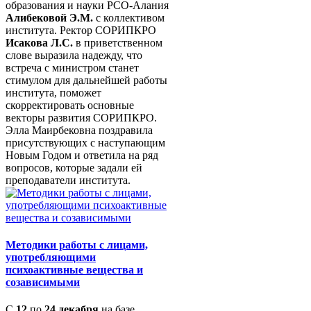
образования и науки РСО-Алания
Алибековой Э.М.
с коллективом
института. Ректор СОРИПКРО
Исакова Л.С.
в приветственном
слове выразила надежду, что
встреча с министром станет
стимулом для дальнейшей работы
института, поможет
скорректировать основные
векторы развития СОРИПКРО.
Элла Маирбековна поздравила
присутствующих с наступающим
Новым Годом и ответила на ряд
вопросов, которые задали ей
преподаватели института.
Методики работы с лицами,
употребляющими
психоактивные вещества и
созависимыми
С
12
по
24 декабря
на базе