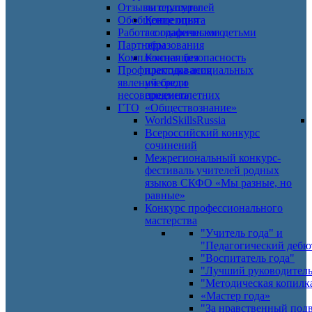
Отзывы слушателей
литературы
Обобщение опыта
Концепция
Работа с одаренными детьми
географического
Партнеры
образования
Комплексная безопасность
Концепция
Профилактика асоциальных
преподавания
явлений среди
учебного
несовершеннолетних
предмета
ГТО
«Обществознание»
WorldSkillsRussia
Всероссийский конкурс
сочинений
Межрегиональный конкурс-
фестиваль учителей родных
языков СКФО «Мы разные, но
равные»
Конкурс профессионального
мастерства
"Учитель года" и
"Педагогический дебю
"Воспитатель года"
"Лучший руководител
"Методическая копилк
«Мастер года»
"За нравственный под