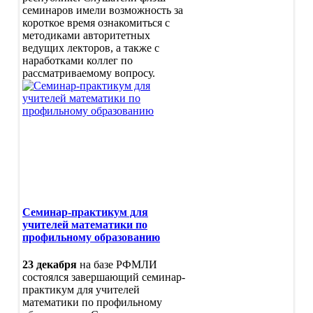
учителя"
семинаров имели возможность за
"Абилимпикс"
короткое время ознакомиться с
Земский учитель
методиками авторитетных
Национальный проект
ведущих лекторов, а также с
образование
наработками коллег по
Подготовка к ГИА-9 и ГИА- 11
рассматриваемому вопросу.
Эффективный руководитель
Развитие предпрофессионально
образования в РСО-Алания
Развитие химико-биологическо
образования в РСО-Алания
Развитие географического
образования в РСО-Алания
Наставничество
Подготовка кадров для систем
образования
РСОКО
Семинар-практикум для
Проект «Реализация
учителей математики по
образовательной политики по
профильному образованию
продвижению и популяризации
русского языка в Республике
23 декабря
на базе РФМЛИ
Южная Осетия (Алания)»
состоялся завершающий семинар-
ФЦПРО
практикум для учителей
Научно-методическое
математики по профильному
сопровождение обучения