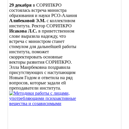
Документы
29 декабря
в СОРИПКРО
Образование
состоялась встреча министра
Руководство. Педагогический
образования и науки РСО-Алания
(научно-педагогический) состав
Алибековой Э.М.
с коллективом
Материально-техническое
института. Ректор СОРИПКРО
обеспечение, оснащенность
Исакова Л.С.
в приветственном
образовательного процесса
слове выразила надежду, что
Платные образовательные услуги
встреча с министром станет
Финансово-хозяйственная
стимулом для дальнейшей работы
деятельность
института, поможет
Стипендии и иные виды
скорректировать основные
материальной поддержки
векторы развития СОРИПКРО.
Образовательные стандарты
Элла Маирбековна поздравила
Вакантные места для приема
присутствующих с наступающим
Доступная среда
Новым Годом и ответила на ряд
Международное сотрудничество
вопросов, которые задали ей
Обратная связь
преподаватели института.
Часто задаваемые вопросы
Деятельность
План основных мероприятий
Учебная деятельность
Повышение квалификации
Профессиональная
переподготовка
Функциональная грамотность