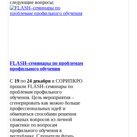
следующие вопросы:
Отзывы слушателей
литературы
Обобщение опыта
Концепция
Работа с одаренными детьми
географического
Партнеры
образования
Комплексная безопасность
Концепция
Профилактика асоциальных
преподавания
явлений среди
учебного
несовершеннолетних
предмета
ГТО
«Обществознание»
WorldSkillsRussia
Всероссийский конкурс
FLASH–семинары по проблемам
сочинений
профильного обучения
Межрегиональный конкурс-
фестиваль учителей родных
языков СКФО «Мы разные, но
С
19
по
24 декабря
в СОРИПКРО
равные»
прошли FLASH–семинары по
Конкурс профессионального
проблемам профильного
мастерства
обучения. Цель мероприятия –
"Учитель года" и
сгенерировать как можно больше
"Педагогический д
профессиональных идей и
"Воспитатель года"
обменяться способами решения
"Лучший руководит
сложных вопросов из личной
"Методическая копи
практики по вопросам
«Мастер года»
профильного обучения в
"За нравственный п
республике. Слушатели флэш-