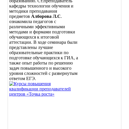
образованию. Ст.преподаватель
осетинскому языку
кафедры технологии обучения и
Взаимообучение образовательн
методики преподавания
организаций
предметов
Алборова Л.С
.
Система работы со школами с
ознакомила педагогов с
низкими образовательными
различными эффективными
результатами
методами и формами подготовки
Система обеспечения
обучающихся к итоговой
профессионального развития
аттестации. В ходе семинара были
педагогических работников
представлены лучшие
Приказ МОиН РСО-Алания
образовательные практики по
Методические рекомендации
подготовке обучающихся к ГИА, а
Программа
также опыт работы по решению
Сайт ВФСК ГТО
задач повышенного и высокого
Подразделения
уровня сложностей с развернутым
Ректорат
ответом ЕГЭ.
Организационно-
Контакты
методический отдел
Кафедры
Кафедра педагогики и
психологии
Кафедра осетинского
языка и литературы
Кафедра технологии
обучения и методики
преподавания