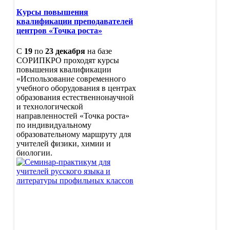
Кафедра дошкольного
Курсы повышения
и начального
квалификации преподавателей
образования
центров «Точка роста»
Ученый совет
Центры
С
19
по
23 декабря
на базе
Центр непрерывного
СОРИПКРО проходят курсы
повышения
повышения квалификации
профессионального
«Использование современного
мастерства
учебного оборудования в центрах
педагогических
образования естественнонаучной
работников и
и технологической
управленческх кадров
направленностей «Точка роста»
Ассоциации
по индивидуальному
образовательному маршруту для
учителей физики, химии и
биологии.