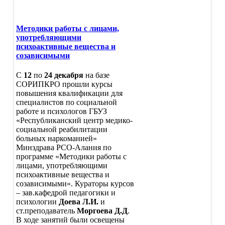
Издательская деятельность
Научно-методическая
деятельность
Методики работы с лицами,
Методическая деятельность
употребляющими
Программа поддер
психоактивные вещества и
ШМО
созависимыми
Система методическ
Сопровождение и п
С
12
по
24 декабря
на базе
качества образовани
СОРИПКРО прошли курсы
Сопровождение пр
повышения квалификации для
"Семьеведение"
специалистов по социальной
Концепция
работе и психологов ГБУЗ
Предметные
«Республиканский центр медико-
Конкурсы
концепции
социальной реабилитации
Концецепция
больных наркоманией»
Проекты
развития
Минздрава РСО-Алания по
математического
программе «Методики работы с
Региональные механизмы
образования
лицами, употребляющими
управления качеством
в
психоактивные вещества и
образования
РФ
созависимыми». Кураторы курсов
Концепция
– зав.кафедрой педагогики и
СМИ о нас
преподавания
психологии
Доева Л.И.
и
Аттестация
русского
ст.преподаватель
Моргоева Д.Д
.
Фотоальбом
языка
В ходе занятий были освещены
Форум
и