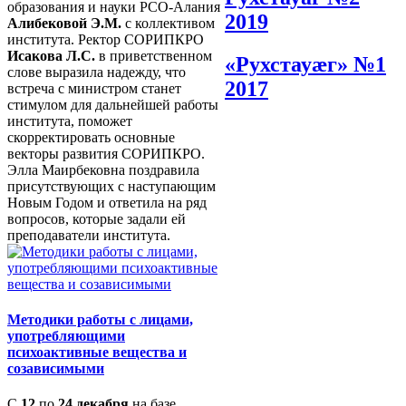
образования и науки РСО-Алания
2019
Алибековой Э.М.
с коллективом
института. Ректор СОРИПКРО
Исакова Л.С.
в приветственном
«Рухстауæг» №1
слове выразила надежду, что
2017
встреча с министром станет
стимулом для дальнейшей работы
института, поможет
скорректировать основные
векторы развития СОРИПКРО.
Элла Маирбековна поздравила
присутствующих с наступающим
Новым Годом и ответила на ряд
вопросов, которые задали ей
преподаватели института.
Методики работы с лицами,
употребляющими
психоактивные вещества и
созависимыми
С
12
по
24 декабря
на базе