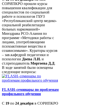
СОРИПКРО прошли курсы
повышения квалификации для
специалистов по социальной
работе и психологов ГБУЗ
«Республиканский центр медико-
социальной реабилитации
больных наркоманией»
Минздрава РСО-Алания по
программе «Методики работы с
лицами, употребляющими
психоактивные вещества и
созависимыми». Кураторы курсов
– зав.кафедрой педагогики и
психологии
Доева Л.И.
и
ст.преподаватель
Моргоева Д.Д
.
В ходе занятий были освещены
следующие вопросы:
FLASH–семинары по проблемам
профильного обучения
С
19
по
24 декабря
в СОРИПКРО