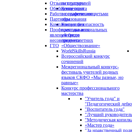
Отзывы слушателей
литературы
Обобщение опыта
Концепция
Работа с одаренными детьми
географического
Партнеры
образования
Комплексная безопасность
Концепция
Профилактика асоциальных
преподавания
явлений среди
учебного
несовершеннолетних
предмета
ГТО
«Обществознание»
WorldSkillsRussia
Всероссийский конкурс
сочинений
Межрегиональный конкурс-
фестиваль учителей родных
языков СКФО «Мы разные, но
равные»
Конкурс профессионального
мастерства
"Учитель года" и
"Педагогический дебю
"Воспитатель года"
"Лучший руководител
"Методическая копилк
«Мастер года»
"За нравственный под