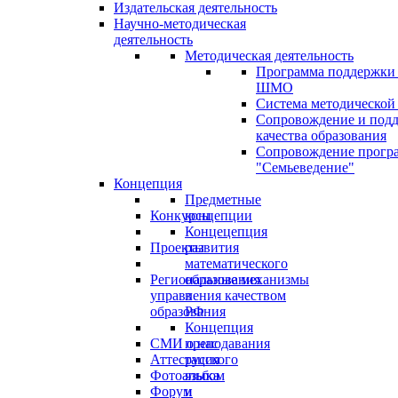
Издательская деятельность
Научно-методическая
деятельность
Методическая деятельность
Программа поддержки
ШМО
Система методической
Сопровождение и под
качества образования
Сопровождение прогр
"Семьеведение"
Концепция
Предметные
Конкурсы
концепции
Концецепция
Проекты
развития
математического
Региональные механизмы
образования
управления качеством
в
образования
РФ
Концепция
СМИ о нас
преподавания
Аттестация
русского
Фотоальбом
языка
Форум
и