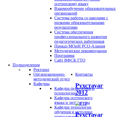
осетинскому языку
Взаимообучение образовательных
организаций
Система работы со школами с
низкими образовательными
результатами
Система обеспечения
профессионального развития
педагогических работников
Приказ МОиН РСО-Алания
Методические рекомендации
Программа
Сайт ВФСК ГТО
Подразделения
Ректорат
Организационно-
Контакты
методический отдел
Кафедры
Рухстауаг
Кафедра педагогики и
2012
психологии
Кафедра осетинского
языка и литературы
Кафедра технологии
обучения и методики
Рухстауаг
преподавания