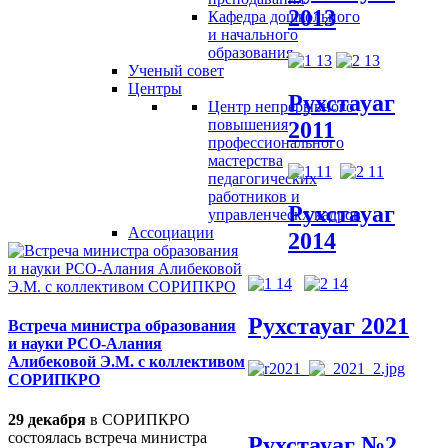
2013
Кафедра дошкольного
и начального
образования
Ученый совет
Центры
Рухстауаг
Центр непрерывного
повышения
2011
профессионального
мастерства
педагогических
работников и
Рухстауаг
управленческх кадров
Ассоциации
2014
Рухстауаг 2021
Встреча министра образования
и науки РСО-Алания
Алибековой Э.М. с коллективом
СОРИПКРО
29 декабря
в СОРИПКРО
состоялась встреча министра
Рухстауаг №2